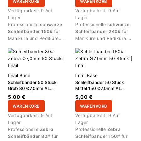
WARENKORB
WARENKORB
kompatible Mandrels im
professionellen
Verfügbarkeit:
9 Auf
Verfügbarkeit:
9 Auf
Studioeinsatz.
Lager
Lager
Professionelle
schwarze
Professionelle
schwarze
Schleifbänder 150#
für
Schleifbänder 240#
für
Maniküre und Pediküre.
Maniküre und Pediküre.
Mittlere Körnung für
Feine Körnung für sanfte
kontrollierte Vorbereitung,
Verfeinerung, Glättung
Formgebung und
und Finish-Arbeiten.
Glättung. Durchmesser
Durchmesser
Ø7,0mm
,
Ø7,0mm
, Arbeitslänge
Arbeitslänge
13,0mm
,
Lnail Base
Lnail Base
13,0mm
, Packung mit
50
Packung mit
50 Stück
.
Schleifbänder 50 Stück
Schleifbänder 50 Stück
Stück
. Geeignet für
Geeignet für kompatible
Grob 80 Ø7,0mm AL
Mittel 150 Ø7,0mm AL
kompatible Mandrels im
Mandrels im
13,0mm Zebra
13,0mm Zebra
5,00 €
5,00 €
professionellen Einsatz.
professionellen Einsatz.
WARENKORB
WARENKORB
Verfügbarkeit:
9 Auf
Verfügbarkeit:
9 Auf
Lager
Lager
Professionelle
Zebra
Professionelle
Zebra
Schleifbänder 80#
für
Schleifbänder 150#
für