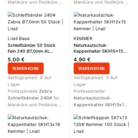
Maniküre und Pediküre.
Maniküre und Pediküre.
Grobe Körnung für
Mittlere Körnung für
effektiven Materialabtrag,
kontrollierte Vorbereitung,
Formgebung und die
Formgebung und
Bearbeitung rauerer
Glättung. Durchmesser
Bereiche. Durchmesser
Ø7,0mm
, Arbeitslänge
Lnail Base
KEMMER
Ø7,0mm
, Arbeitslänge
13,0mm
, Packung mit
50
Schleifbänder 50 Stück
Naturkautschuk-
13,0mm
, Packung mit
50
Stück
. Geeignet für
Fein 240 Ø7,0mm AL
Kappenhalter SKH10x15
Stück
. Geeignet für
kompatible Mandrels.
13,0mm Zebra
Kemmer
5,00 €
4,90 €
kompatible Mandrels.
WARENKORB
WARENKORB
Verfügbarkeit:
8 Auf
Verfügbarkeit:
3 Auf
Lager
Lager
Professionelle
Zebra
Professioneller
Schleifbänder 240#
für
Naturkautschuk-
Maniküre und Pediküre.
Kappenhalter SKH10x15
Feine Körnung für sanfte
Kemmer
für Pediküre und
Verfeinerung, Glättung
Fußpflege. Entwickelt für
und Finish-Arbeiten.
den sicheren Einsatz mit
Durchmesser
Ø7,0mm
,
kompatiblen