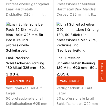
Professioneller gebogener
Professioneller Multibor
Lnail Hartmetall-
Hartmetall Disk Mandrel
Diskhalter Ø20 mm mit 6
Curved Ø25 mm mit 8
Löchern für kompatible
Löchern für kompatible
Schleifscheiben in
Schleifscheiben in
Maniküre und Pediküre.
Maniküre und Pediküre
Lnail Precision
Lnail Precision
Schleifscheiben Körnung
Schleifscheiben Körnung
R
180 Mittel Ø25 mm – 50
180 Mittel Ø20 mm – 50
Stück
Stück
3,00 €
2,65 €
F
I
L
T
E
WARENKORB
WARENKORB
Verfügbarkeit:
40 Auf
Verfügbarkeit:
40 Auf
Lager
Lager
50 professionelle Lnail
50 professionelle Lnail
Schleifscheiben Ø25 mm
Schleifscheiben Ø20 mm