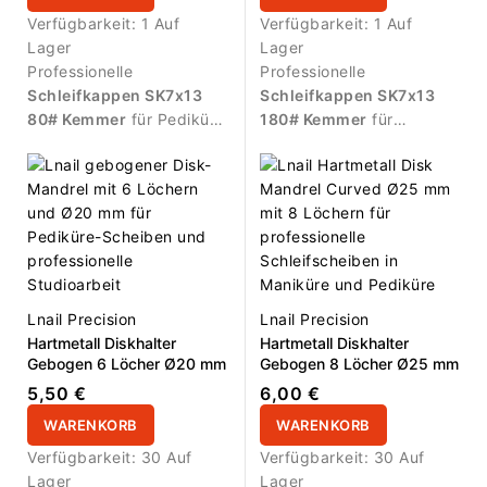
Verfügbarkeit:
1 Auf
Verfügbarkeit:
1 Auf
Lager
Lager
Professionelle
Professionelle
Schleifkappen SK7x13
Schleifkappen SK7x13
80# Kemmer
für Pediküre
180# Kemmer
für
und Fußpflege. Grobe
Pediküre und Fußpflege.
Körnung für die effektive
Feine Körnung für
Bearbeitung rauer Haut,
kontrollierte Glättung,
Hornhaut und intensiverer
Oberflächenverfeinerung
abrasiver Anwendungen.
und sanfte abrasive
Packung mit
100 Stück
Anwendungen. Packung
für hygienischen und
mit
100 Stück
für
effizienten Profi-Einsatz.
hygienischen und
Lnail Precision
Lnail Precision
effizienten Profi-Einsatz.
Hartmetall Diskhalter
Hartmetall Diskhalter
Gebogen 6 Löcher Ø20 mm
Gebogen 8 Löcher Ø25 mm
5,50 €
6,00 €
WARENKORB
WARENKORB
Verfügbarkeit:
30 Auf
Verfügbarkeit:
30 Auf
Lager
Lager