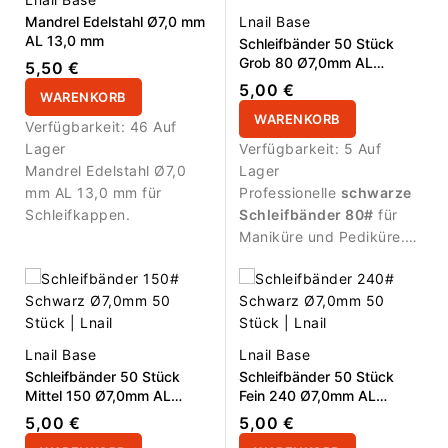
Mandrel Edelstahl Ø7,0 mm
Lnail Base
AL 13,0 mm
Schleifbänder 50 Stück
Grob 80 Ø7,0mm AL
5,50 €
13,0mm Schwarz
5,00 €
WARENKORB
WARENKORB
Verfügbarkeit:
46 Auf
Lager
Verfügbarkeit:
5 Auf
Mandrel Edelstahl Ø7,0
Lager
mm AL 13,0 mm für
Professionelle
schwarze
Schleifkappen.
Schleifbänder 80#
für
Maniküre und Pediküre.
Grobe Körnung für
effizienten
Materialabtrag,
Formgebung und die
Bearbeitung rauer
Lnail Base
Lnail Base
Bereiche. Durchmesser
Schleifbänder 50 Stück
Schleifbänder 50 Stück
Ø7,0mm
, Arbeitslänge
Mittel 150 Ø7,0mm AL
Fein 240 Ø7,0mm AL
13,0mm
, Packung mit
50
13,0mm Schwarz
13,0mm Schwarz
5,00 €
5,00 €
Stück
. Geeignet für