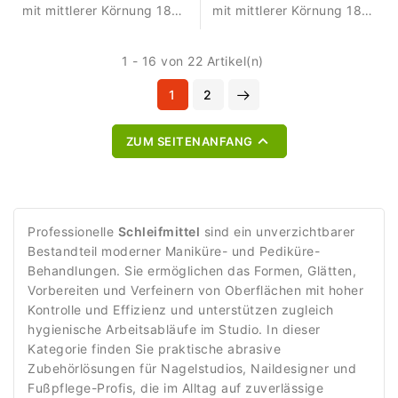
mit mittlerer Körnung 180
mit mittlerer Körnung 180
zum Glätten,
zum präzisen Glätten,
Nachbearbeiten und
Nachbearbeiten und
1 - 16 von 22 Artikel(n)
Vorbereiten von
Vorbereiten.
Oberflächen.
1
2

ZUM SEITENANFANG
Professionelle
Schleifmittel
sind ein unverzichtbarer
Bestandteil moderner Maniküre- und Pediküre-
Behandlungen. Sie ermöglichen das Formen, Glätten,
Vorbereiten und Verfeinern von Oberflächen mit hoher
Kontrolle und Effizienz und unterstützen zugleich
hygienische Arbeitsabläufe im Studio. In dieser
Kategorie finden Sie praktische abrasive
Zubehörlösungen für Nagelstudios, Naildesigner und
Fußpflege-Profis, die im Alltag auf zuverlässige