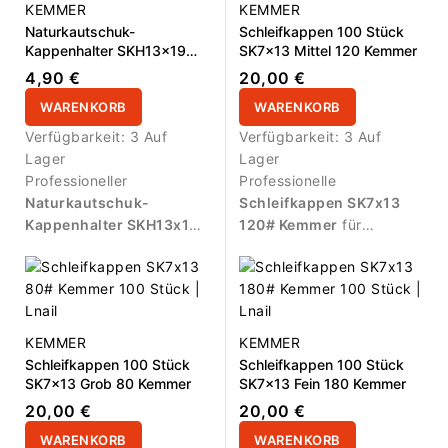
Arbeitslänge
13,0mm
,
Schleifkappen und für
KEMMER
KEMMER
Packung mit
50 Stück
.
stabile, kontrollierte
Naturkautschuk-
Schleifkappen 100 Stück
Geeignet für kompatible
Arbeitsabläufe im
Kappenhalter SKH13x19
SK7x13 Mittel 120 Kemmer
Mandrels.
professionellen Bereich.
Kemmer
4,90 €
20,00 €
WARENKORB
WARENKORB
Verfügbarkeit:
3 Auf
Verfügbarkeit:
3 Auf
Lager
Lager
Professioneller
Professionelle
Naturkautschuk-
Schleifkappen SK7x13
Kappenhalter SKH13x19
120# Kemmer
für
Kemmer
für Pediküre und
Pediküre und Fußpflege.
Fußpflege. Entwickelt für
Mittlere Körnung für die
den sicheren Einsatz mit
kontrollierte Bearbeitung
kompatiblen
rauer Haut, Glättung und
Schleifkappen und für
tägliche abrasive
KEMMER
KEMMER
stabile, kontrollierte
Anwendungen. Packung
Schleifkappen 100 Stück
Schleifkappen 100 Stück
Arbeitsabläufe im
mit
100 Stück
für
SK7x13 Grob 80 Kemmer
SK7x13 Fein 180 Kemmer
professionellen Bereich.
hygienischen und
20,00 €
20,00 €
effizienten Profi-Einsatz.
WARENKORB
WARENKORB