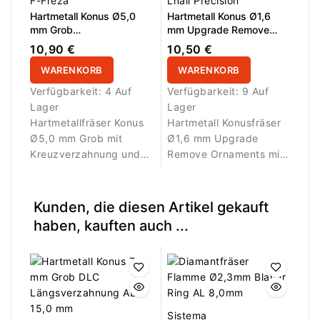
F-Freza
Lnail Precision
Hartmetall Konus Ø5,0
Hartmetall Konus Ø1,6
mm Grob
mm Upgrade Remove
Kreuzverzahnung AL 14,0
Ornaments Mittel
10,90 €
10,50 €
mm
Kreuzverzahnung AL 7,5
WARENKORB
mm L/R
WARENKORB
Verfügbarkeit:
4 Auf
Verfügbarkeit:
9 Auf
Lager
Lager
Hartmetallfräser Konus
Hartmetall Konusfräser
Ø5,0 mm Grob mit
Ø1,6 mm Upgrade
Kreuzverzahnung und
Remove Ornaments mit
AL 14,0 mm
mittlerer
Arbeitsfläche. Ideal für
Kreuzverzahnung und
effizientes Abtragen
AL 7,5 mm
Kunden, die diesen Artikel gekauft
von Gel-, Acryl- und
Arbeitsfläche.
haben, kauften auch ...
Polygelmodellagen.
Entwickelt für präzises
Entfernen von
Strasssteinen, Nail-Art-
Elementen und
dekorativen
Applikationen.
Sistema