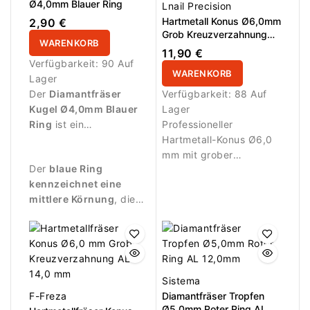
Ø4,0mm Blauer Ring
Lnail Precision
Hartmetall Konus Ø6,0mm
2,90 €
Grob Kreuzverzahnung
WARENKORB
Super Cut AL 14,6mm
11,90 €
Verfügbarkeit:
90 Auf
WARENKORB
Lager
Der
Diamantfräser
Verfügbarkeit:
88 Auf
Kugel Ø4,0mm Blauer
Lager
Ring
ist ein
Professioneller
professioneller
Hartmetall-Konus Ø6,0
Nagelfräser für präzise
mm mit grober
Der
blaue Ring
Arbeiten rund um den
Kreuzverzahnung Super
kennzeichnet eine
Nagel.
Cut und 14,6 mm
mittlere Körnung
, die
Arbeitsfläche. Ideal für
sich besonders für
schnelles, kontrolliertes
kontrollierte
Abtragen von Gel, Acryl
Bearbeitung eignet.
und Polygel. Effiziente
Spanabfuhr, reduzierte
Hitzeentwicklung und
Sistema
ruhiger Lauf – perfekt
F-Freza
Diamantfräser Tropfen
für den intensiven
Ø5,0mm Roter Ring AL