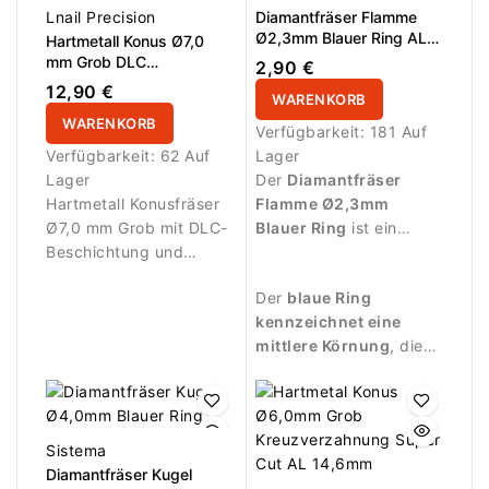
Lnail Precision
Diamantfräser Flamme
Ø2,3mm Blauer Ring AL
Hartmetall Konus Ø7,0
8,0mm
mm Grob DLC
2,90 €
Längsverzahnung AL
12,90 €
WARENKORB
15,0 mm
WARENKORB
Verfügbarkeit:
181 Auf
Verfügbarkeit:
62 Auf
Lager
Lager
Der
Diamantfräser
Hartmetall Konusfräser
Flamme Ø2,3mm
Ø7,0 mm Grob mit DLC-
Blauer Ring
ist ein
Beschichtung und
professioneller
Längsverzahnung.
Nagelfräser für präzise
Der
blaue Ring
Entwickelt für effiziente
Arbeiten rund um den
kennzeichnet eine
Materialreduktion bei
Nagel.
mittlere Körnung
, die
Modellagen.
sich besonders für
kontrollierte
Bearbeitung und das
Entfernen kleiner
Sistema
Hautreste eignet.
Diamantfräser Kugel