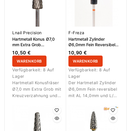
Lnail Precision
F-Freza
Hartmetall Konus Ø7,0
Hartmetall Zylinder
mm Extra Grob
Ø6,0mm Fein Reversibel
Kreuzverzahnung AL 15,0
AL 14,0mm L/R
10,50 €
10,90 €
mm L/R
WARENKORB
WARENKORB
Verfügbarkeit:
8 Auf
Verfügbarkeit:
8 Auf
Lager
Lager
Hartmetall Konusfräser
Der Hartmetall Zylinder
Ø7,0 mm Extra Grob mit
Ø6,0mm Fein reversibel
Kreuzverzahnung und
mit AL 14,0mm und L/R-
AL 15,0 mm
Verzahnung eignet sich
Arbeitsfläche.
für präzises,
Entwickelt für maximale
kontrolliertes Arbeiten in
Abtragsleistung und
beide Drehrichtungen.
schnelles Entfernen von
Die reversible