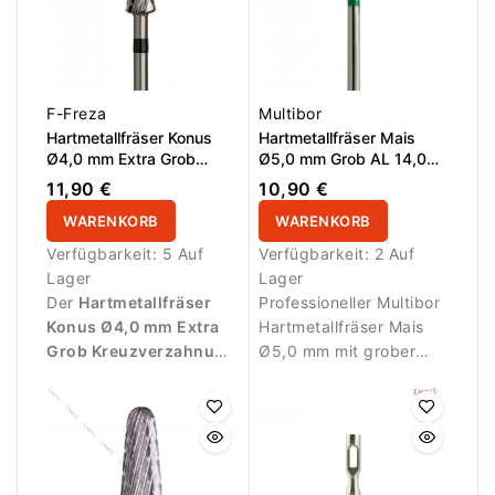
Modellagematerial.
Verzahnung ermöglicht
den Einsatz im Rechts-
und Linkslauf und ist
ideal für Rechts- und
Linkshänder. Die
F-Freza
Multibor
symmetrischen
Hartmetallfräser Konus
Hartmetallfräser Mais
Schneiden sorgen für
Ø4,0 mm Extra Grob
Ø5,0 mm Grob AL 14,0
Kreuzverzahnung AL 14,5
mm
sauberen
11,90 €
10,90 €
mm
Materialabtrag, weniger
WARENKORB
WARENKORB
Vibration, geringere
Verfügbarkeit:
5 Auf
Verfügbarkeit:
2 Auf
Wärmeentwicklung und
Lager
Lager
ein sicheres Arbeiten an
Der
Hartmetallfräser
Professioneller Multibor
Gel, Acryl und Polygel.
Konus Ø4,0 mm Extra
Hartmetallfräser Mais
Grob Kreuzverzahnung
Ø5,0 mm mit grober
AL 14,5 mm
eignet sich
Kreuzverzahnung und
ideal für besonders
AL 14,0 mm zum
schnelles und
Abtragen und
aggressives Entfernen
Korrigieren.
von Gel, Acryl, Polygel