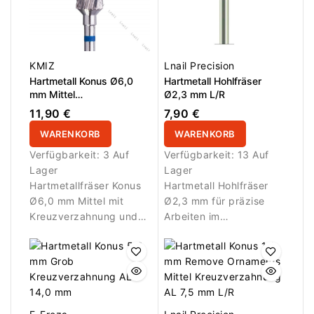
und Gellack. Die extra
grobe Kreuzverzahnung
sorgt für maximale
Abtragsleistung,
während die Konusform
KMIZ
Lnail Precision
kontrolliertes Arbeiten
Hartmetall Konus Ø6,0
Hartmetall Hohlfräser
auf größeren Flächen
mm Mittel
Ø2,3 mm L/R
Kreuzverzahnung AL 13,0
und entlang der
11,90 €
7,90 €
mm
Nagelplatte ermöglicht.
WARENKORB
WARENKORB
Verfügbarkeit:
3 Auf
Verfügbarkeit:
13 Auf
Lager
Lager
Hartmetallfräser Konus
Hartmetall Hohlfräser
Ø6,0 mm Mittel mit
Ø2,3 mm für präzise
Kreuzverzahnung und
Arbeiten im
AL 13,0 mm
Nagelbereich.
Arbeitsfläche für
Entwickelt für
präzises Bearbeiten von
kontrolliertes Entfernen
Modellagematerial.
von Material und
Detailarbeiten.