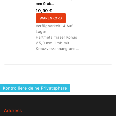
Bearbeitung größerer
mm Grob
Flächen sowie Arbeiten
Kreuzverzahnung AL 14,0
10,90 €
mm
entlang der Nagelplatte
WARENKORB
und im Bereich der
Nagelfalz.
Verfügbarkeit:
4 Auf
Lager
Hartmetallfräser Konus
Ø5,0 mm Grob mit
Kreuzverzahnung und
AL 14,0 mm
Arbeitsfläche. Ideal für
effizientes Abtragen
von Gel-, Acryl- und
Polygelmodellagen.
Kontrolliere deine Privatsphäre
Address