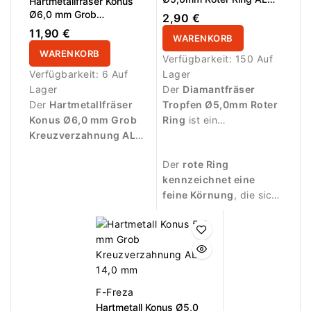
Hartmetallfräser Konus
Studioeinsatz.
12,0mm
Ø6,0 mm Grob
2,90 €
Kreuzverzahnung AL 14,0
11,90 €
WARENKORB
mm
WARENKORB
Verfügbarkeit:
150 Auf
Verfügbarkeit:
6 Auf
Lager
Lager
Der
Diamantfräser
Der
Hartmetallfräser
Tropfen Ø5,0mm Roter
Konus Ø6,0 mm Grob
Ring
ist ein
Kreuzverzahnung AL
professioneller
14,0 mm
eignet sich
Nagelfräser für präzise
Der
rote Ring
ideal für schnelles und
Arbeiten rund um den
kennzeichnet eine
effizientes Entfernen
Nagel.
feine Körnung
, die sich
von Gel, Acryl, Polygel
besonders für sanfte
und Gellack. Die grobe
Bearbeitung eignet.
Kreuzverzahnung sorgt
für hohe
Abtragsleistung und
kontrolliertes Arbeiten.
Die Konusform
F-Freza
ermöglicht präzise
Hartmetall Konus Ø5,0