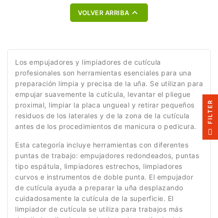
permiten limpiar con
cutícula, laterales y áreas
precisión la zona de la
pequeñas. La pala ancha

VOLVER ARRIBA
cutícula, los laterales y
de 28mm ayuda a
áreas pequeñas de difícil
empujar suavemente la
acceso. Ideal para retirar
cutícula y preparar zonas
restos finos de piel,
más amplias de la placa
Los empujadores y limpiadores de cutícula
pterigión, polvo y
ungueal. Ideal para
profesionales son herramientas esenciales para una
partículas durante
manicura profesional,
preparación limpia y precisa de la uña. Se utilizan para
manicura, pedicura y
pedicura y preparación
empujar suavemente la cutícula, levantar el pliegue
preparación profesional
antes de gel, acrílico,
R
proximal, limpiar la placa ungueal y retirar pequeños
de uñas.
polygel o
residuos de los laterales y de la zona de la cutícula
semipermanente.
antes de los procedimientos de manicura o pedicura.
F
I
L
T
E
Esta categoría incluye herramientas con diferentes
puntas de trabajo: empujadores redondeados, puntas
tipo espátula, limpiadores estrechos, limpiadores
curvos e instrumentos de doble punta. El empujador
de cutícula ayuda a preparar la uña desplazando
cuidadosamente la cutícula de la superficie. El
limpiador de cutícula se utiliza para trabajos más