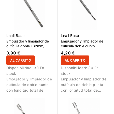
Lnail Base
Lnail Base
Empujador y limpiador de
Empujador y limpiador de
cutícula doble 132mm,
cutícula doble curvo
puntas 17mm / 16mm
132mm, 12mm / 25mm
3,90 €
4,20 €
AL CARRITO
AL CARRITO
Disponibilidad:
30 En
Disponibilidad:
30 En
stock
stock
Empujador y limpiador de
Empujador y limpiador de
cutícula de doble punta
cutícula de doble punta
con longitud total de
con longitud total de
132mm. La parte recta de
132mm. La parte curva
17mm permite empujar
de 12mm permite trabajar
suavemente la cutícula y
con precisión en la zona
preparar la placa
de la cutícula, laterales y