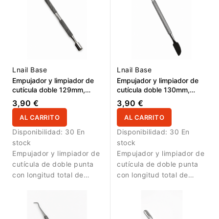
ungueal. El extremo
áreas difíciles de
limpiador de 16mm ayuda
alcanzar. La pala ancha
a retirar restos finos,
de 25mm ayuda a
limpiar laterales y trabajar
empujar suavemente la
zonas de difícil acceso.
cutícula y preparar la
Una herramienta práctica
placa ungueal. Una
Lnail Base
Lnail Base
para manicura
herramienta práctica para
Empujador y limpiador de
Empujador y limpiador de
profesional, pedicura y
manicura profesional,
cutícula doble 129mm,
cutícula doble 130mm,
preparación de uñas
pedicura y preparación
parte recta 12mm / pala
parte curva 18,5mm / pala
3,90 €
3,90 €
antes de gel, acrílico o
de uñas antes de gel,
17mm
16,5mm
semipermanente.
acrílico o
AL CARRITO
AL CARRITO
semipermanente.
Disponibilidad:
30 En
Disponibilidad:
30 En
stock
stock
Empujador y limpiador de
Empujador y limpiador de
cutícula de doble punta
cutícula de doble punta
con longitud total de
con longitud total de
129mm. La parte recta de
130mm. La parte curva
12mm permite limpiar con
de 18,5mm permite
precisión la zona de la
limpiar con precisión la
cutícula, laterales y áreas
zona de la cutícula,