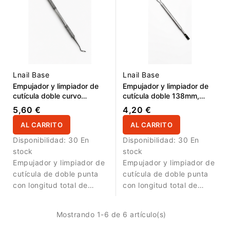
pequeñas. La pala de
laterales y áreas
17mm ayuda a empujar
estrechas. La pala de
suavemente la cutícula y
16,5mm ayuda a empujar
preparar la placa
suavemente la cutícula y
ungueal. Una herramienta
preparar la placa
compacta y práctica para
ungueal. Una herramienta
Lnail Base
Lnail Base
manicura profesional,
práctica para manicura
Empujador y limpiador de
Empujador y limpiador de
pedicura y preparación
profesional, pedicura y
cutícula doble curvo
cutícula doble 138mm,
antes de gel, acrílico,
preparación antes de gel,
149mm, 8,5mm / 8mm
parte recta 17mm / pala
5,60 €
4,20 €
polygel o
acrílico, polygel o
28mm
semipermanente.
semipermanente.
AL CARRITO
AL CARRITO
Disponibilidad:
30 En
Disponibilidad:
30 En
stock
stock
Empujador y limpiador de
Empujador y limpiador de
cutícula de doble punta
cutícula de doble punta
con longitud total de
con longitud total de
149mm y dos extremos
138mm. La parte recta de
curvos de 8,5mm y 8mm.
17mm permite limpiar con
Mostrando 1-6 de 6 artículo(s)
Las puntas curvas
precisión la zona de la