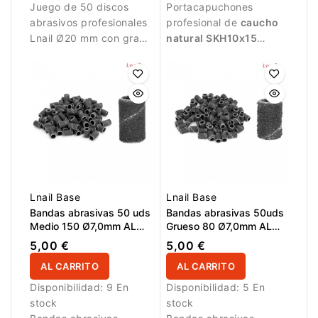
Juego de 50 discos
Portacapuchones
abrasivos profesionales
profesional de
caucho
Lnail Ø20 mm con grano
natural SKH10x15
medio 180 para alisado,
Kemmer
para pedicura
refinado preciso y
y cuidado de los pies.
preparación.
Diseñado para un uso
seguro con capuchones
abrasivos compatibles,
ofreciendo estabilidad,
control y soporte fiable
en tratamientos
profesionales.
Lnail Base
Lnail Base
Bandas abrasivas 50 uds
Bandas abrasivas 50uds
Medio 150 Ø7,0mm AL
Grueso 80 Ø7,0mm AL
13,0mm Negro
13,0mm Negro
5,00 €
5,00 €
AL CARRITO
AL CARRITO
Disponibilidad:
9 En
Disponibilidad:
5 En
stock
stock