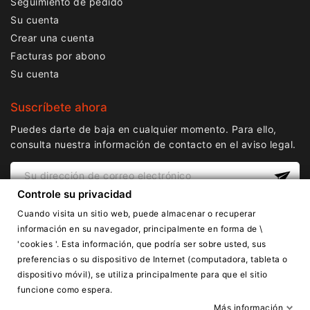
Seguimiento de pedido
Su cuenta
Crear una cuenta
Facturas por abono
Su cuenta
Suscríbete ahora
Puedes darte de baja en cualquier momento. Para ello,
consulta nuestra información de contacto en el aviso legal.
Controle su privacidad
Cuando visita un sitio web, puede almacenar o recuperar
información en su navegador, principalmente en forma de \
'cookies '. Esta información, que podría ser sobre usted, sus
preferencias o su dispositivo de Internet (computadora, tableta o
dispositivo móvil), se utiliza principalmente para que el sitio
Copyright © Lnail.de 2016-2026. Todos los derechos
funcione como espera.
reservados.
Más información