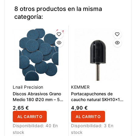
en manicura y pedicura.
8 otros productos en la misma
categoría:
Lnail Precision
KEMMER
Discos Abrasivos Grano
Portacapuchones de
Medio 180 Ø20 mm – 50
caucho natural SKH10x15
uds.
Kemmer
2,65 €
4,90 €
AL CARRITO
AL CARRITO
Disponibilidad:
40 En
Disponibilidad:
3 En
stock
stock