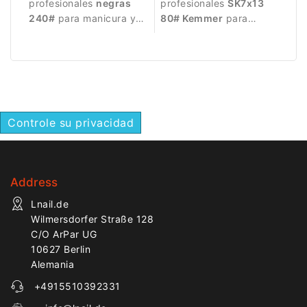
profesionales
negras
profesionales
SK7x13
240#
para manicura y
80# Kemmer
para
pedicura. Grano fino
pedicura y cuidado del
para refinado, alisado y
pie. Grano grueso para
acabado delicado.
el tratamiento eficaz de
Diámetro
Ø7,0mm
,
piel áspera,
longitud de trabajo
callosidades y trabajo
13,0mm
, paquete de
50
abrasivo más intenso.
Controle su privacidad
unidades
. Aptas para
Pack de
100 unidades
usar con mandriles
para un uso profesional
compatibles.
higiénico y eficiente.
Address
Lnail.de
Wilmersdorfer Straße 128
C/O ArPar UG
10627 Berlin
Alemania
+4915510392331