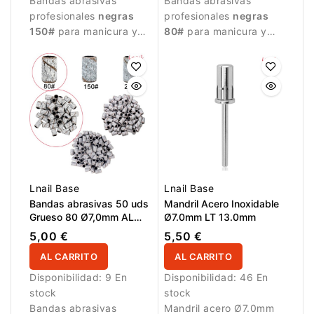
Bandas abrasivas
Bandas abrasivas
profesionales
negras
profesionales
negras
150#
para manicura y
80#
para manicura y
pedicura. Grano medio
pedicura. Grano grueso
para preparación,
para una reducción
modelado y alisado
eficaz de material,
controlado de
modelado y tratamiento
superficies. Diámetro
de zonas ásperas.
Ø7,0mm
, longitud de
Diámetro
Ø7,0mm
,
trabajo
13,0mm
,
longitud de trabajo
paquete de
50
13,0mm
, paquete de
50
unidades
. Aptas para
unidades
. Aptas para
mandriles compatibles.
usar con mandriles
Lnail Base
Lnail Base
compatibles.
Bandas abrasivas 50 uds
Mandril Acero Inoxidable
Grueso 80 Ø7,0mm AL
Ø7.0mm LT 13.0mm
13,0mm Zebra
5,00 €
5,50 €
AL CARRITO
AL CARRITO
Disponibilidad:
9 En
Disponibilidad:
46 En
stock
stock
Bandas abrasivas
Mandril acero Ø7.0mm