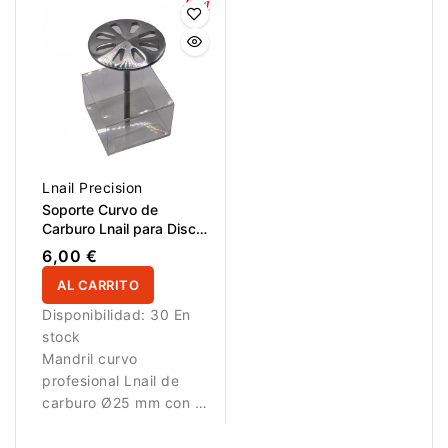
Lnail Precision
Soporte Curvo de
Carburo Lnail para Discos
8 Orificios Ø25 mm
6,00 €
AL CARRITO
Disponibilidad:
30 En
stock
Mandril curvo
profesional Lnail de
carburo Ø25 mm con 8
orificios para discos
abrasivos compatibles