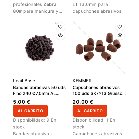
profesionales
Zebra
LT 13.0mm para
80#
para manicura y
capuchones abrasivos.
pedicura. Grano grueso
para una reducción
eficaz de material,
modelado y tratamiento
de zonas ásperas.
Diámetro
Ø7,0mm
,
longitud de trabajo
13,0mm
, paquete de
50
unidades
. Aptas para
mandriles compatibles.
Lnail Base
KEMMER
Bandas abrasivas 50 uds
Capuchones abrasivos
Fino 240 Ø7,0mm AL
100 uds SK7x13 Grueso
13,0mm Negro
80 Kemmer
5,00 €
20,00 €
AL CARRITO
AL CARRITO
Disponibilidad:
9 En
Disponibilidad:
1 En
stock
stock
Bandas abrasivas
Capuchones abrasivos