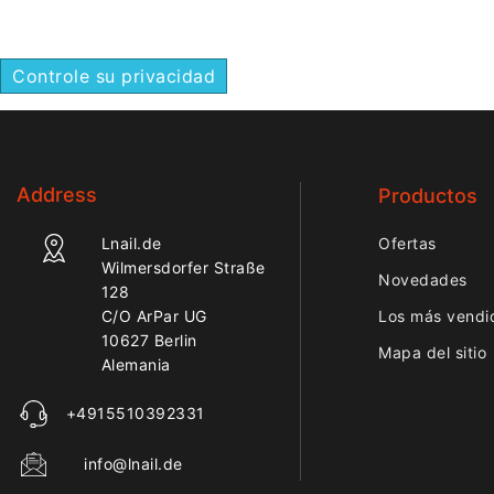
Controle su privacidad
Address
Productos
Lnail.de
Ofertas
Wilmersdorfer Straße
Novedades
128
C/O ArPar UG
Los más vendi
10627 Berlin
Mapa del sitio
Alemania
+4915510392331
info@lnail.de