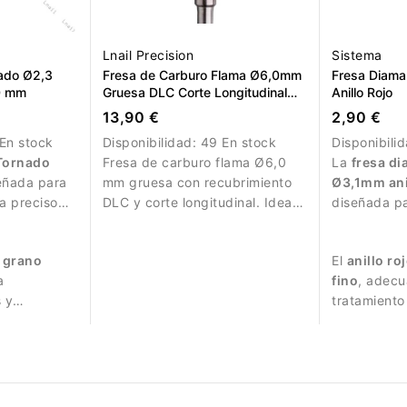
Lnail Precision
Sistema
ado Ø2,3
Fresa de Carburo Flama Ø6,0mm
Fresa Diama
,0 mm
Gruesa DLC Corte Longitudinal
Anillo Rojo
LT 14,6mm
13,90 €
2,90 €
En stock
Disponibilidad:
49 En stock
Disponibili
Tornado
Fresa de carburo flama Ø6,0
La
fresa di
eñada para
mm gruesa con recubrimiento
Ø3,1mm ani
a precisos
DLC y corte longitudinal. Ideal
diseñada pa
para eliminación rápida de
manicura de
material.
a grano
El
anillo ro
a
fino
, adec
 y
tratamiento
alrededor d