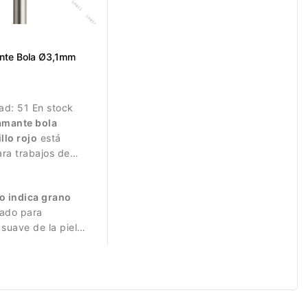
nte Bola Ø3,1mm
dad:
51 En stock
amante bola
llo rojo
está
ra trabajos de
licados.
jo indica grano
uado para
 suave de la piel
e la uña.