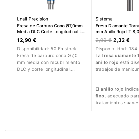
Lnail Precision
Sistema
Fresa de Carburo Cono Ø7,0mm
Fresa Diamante Torn
Media DLC Corte Longitudinal LT
mm Anillo Rojo LT 8
15,0mm
12,90 €
2,90 €
2,32 €
Disponibilidad:
50 En stock
Disponibilidad:
184 
Fresa de carburo cono Ø7,0
La
fresa diamante 
mm media con recubrimiento
anillo rojo
está dis
DLC y corte longitudinal.
trabajos de manicur
Diseñada para eliminación
y delicados.
controlada de material.
El
anillo rojo indic
fino
, adecuado par
tratamientos suaves
controlados.