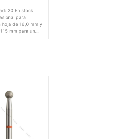
dad:
20 En stock
fesional para
n hoja de 16,0 mm y
e 115 mm para un
ciso y controlado en