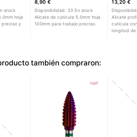
8,90 €
13,20 €
n stock
Disponibilidad:
33 En stock
Disponibili
 4.0mm hoja
Alicate de cutícula 5.0mm hoja
Alicate pro
 preciso y
100mm para trabajo preciso.
cutícula co
longitud d
trabajo pre
manicura.
 producto también compraron: