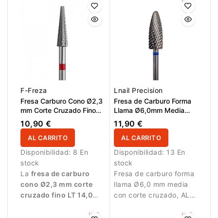
F-Freza
Lnail Precision
Fresa Carburo Cono Ø2,3
Fresa de Carburo Forma
mm Corte Cruzado Fino
Llama Ø6,0mm Media
LT 14,0 mm
Corte Cruzado LT
10,90 €
11,90 €
16,0mm L/R
AL CARRITO
AL CARRITO
Disponibilidad:
8 En
Disponibilidad:
13 En
stock
stock
La
fresa de carburo
Fresa de carburo forma
cono Ø2,3 mm corte
llama Ø6,0 mm media
cruzado fino LT 14,0
con corte cruzado, AL
mm
está diseñada para
16,0 mm y L/R. Ofrece
trabajos precisos de
equilibrio perfecto entre