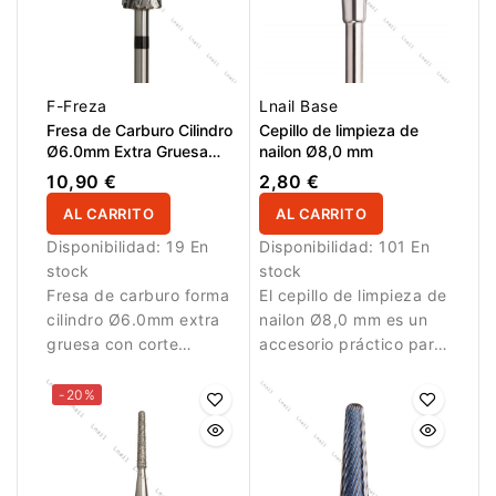
F-Freza
Lnail Base
Fresa de Carburo Cilindro
Cepillo de limpieza de
Ø6.0mm Extra Gruesa
nailon Ø8,0 mm
Corte Cruzado LT
10,90 €
2,80 €
13.0mm
AL CARRITO
AL CARRITO
Disponibilidad:
19 En
Disponibilidad:
101 En
stock
stock
Fresa de carburo forma
El cepillo de limpieza de
cilindro Ø6.0mm extra
nailon Ø8,0 mm es un
gruesa con corte
accesorio práctico para
cruzado y LT 13.0mm.
limpiar fresas e
Ideal para eliminar
instrumentos de
-20%
grandes cantidades de
manicura y pedicura.
material artificial.
Sus cerdas resistentes
ayudan a eliminar polvo,
restos de limado y