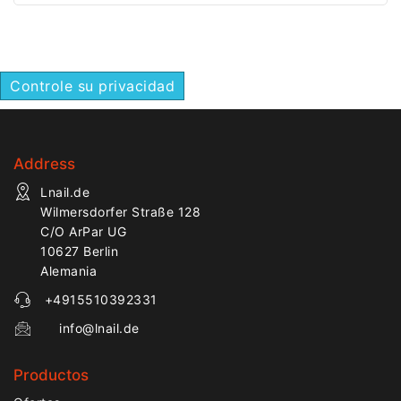
refinamiento.
eliminar material de
forma rápida y
eficiente.
Controle su privacidad
Address
Lnail.de
Wilmersdorfer Straße 128
C/O ArPar UG
10627 Berlin
Alemania
+4915510392331
info@lnail.de
Productos