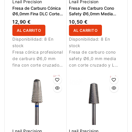
Lnail Precision
Lnail Precision
Fresa de Carburo Cónica
Fresa de Carburo Cono
Ø6,0mm Fina DLC Corte
Safety Ø6,0mm Media
Cruzado Super Cut LT
Corte Cruzado LT 12,7mm
12,90 €
10,50 €
14,6mm
AL CARRITO
AL CARRITO
Disponibilidad:
8 En
Disponibilidad:
8 En
stock
stock
Fresa cónica profesional
Fresa de carburo cono
de carburo Ø6,0 mm
safety Ø6,0 mm media
fina con corte cruzado
con corte cruzado y LT
Super Cut,
12,7 mm. La punta
recubrimiento DLC y AL
redondeada permite
14,6 mm. Ideal para
trabajar con mayor
trabajos de precisión y
seguridad cerca de la
acabado en gel y
cutícula y ofrece un
acrílico.
buen equilibrio entre
potencia y control.
Lnail Precision
Lnail Precision