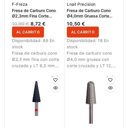
F-Freza
Lnail Precision
Fresa de Carburo Cono
Fresa de Carburo Cono
Ø2,3mm Fina Corte
Ø4,0mm Gruesa Corte
Cruzado LT 6,0mm
Cruzado LT 12,7mm
10,90 €
8,72 €
10,50 €
AL CARRITO
AL CARRITO
Disponibilidad:
89 En
Disponibilidad:
18 En
stock
stock
Fresa de carburo cono
Fresa de carburo cono
Ø2,3 mm fina con corte
Ø4,0 mm gruesa con
cruzado y LT 6,0 mm.
corte cruzado y LT 12,7
Diseñada para trabajos
mm. Permite retirar
detallados.
material de forma
eficiente.