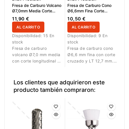
Fresa de Carburo Volcano
Fresa de Carburo Cono
Ø7,0mm Media Corte
Ø6,6mm Fina Corte
Longitudinal LT 15,0mm
Cruzado LT 12,7mm L/R
11,90 €
10,50 €
AL CARRITO
AL CARRITO
Disponibilidad:
15 En
Disponibilidad:
9 En
stock
stock
Fresa de carburo
Fresa de carburo cono
volcano Ø7,0 mm media
Ø6,6 mm fina con corte
con corte longitudinal y
cruzado y LT 12,7 mm.
LT 15,0 mm. Permite
Diseñada para trabajos
trabajar de forma
de precisión y
eficiente y controlada.
refinamiento.
Los clientes que adquirieron este
producto también compraron: