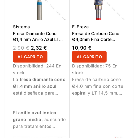
residuos de producto
de forma rápida y
eficaz. Ideal para uso
profesional y
Sistema
F-Freza
mantenimiento diario de
Fresa Diamante Cono
Fresa de Carburo Cono
herramientas.
Ø1,4 mm Anillo Azul LT
Ø4,0mm Fina Corte
6,0 mm
Espiral LT 14,5mm
2,90 €
2,32 €
10,90 €
AL CARRITO
AL CARRITO
Disponibilidad:
244 En
Disponibilidad:
75 En
stock
stock
La
fresa diamante cono
Fresa de carburo cono
Ø1,4 mm anillo azul
Ø4,0 mm fina con corte
está diseñada para
espiral y LT 14,5 mm.
trabajos de manicura
Diseñada para trabajos
muy precisos.
detallados.
El
anillo azul indica
grano medio
, adecuado
para tratamientos
equilibrados.