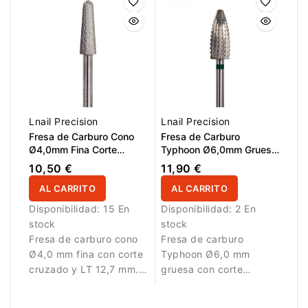
manicura y pedicura
potencia y precisión
profesional. El corte
para trabajos de
cruzado fino permite
manicura profesional.
eliminar material de
forma controlada y
suave, mientras que la
forma cono facilita el
trabajo preciso en la
Lnail Precision
Lnail Precision
zona de la cutícula y los
Fresa de Carburo Cono
Fresa de Carburo
pliegues ungueales.
Ø4,0mm Fina Corte
Typhoon Ø6,0mm Gruesa
Cruzado LT 12,7mm
Corte Longitudinal LT
10,50 €
11,90 €
14,5mm
AL CARRITO
AL CARRITO
Disponibilidad:
15 En
Disponibilidad:
2 En
stock
stock
Fresa de carburo cono
Fresa de carburo
Ø4,0 mm fina con corte
Typhoon Ø6,0 mm
cruzado y LT 12,7 mm.
gruesa con corte
Diseñada para trabajos
longitudinal y LT 14,5
de precisión y
mm. Diseñada para