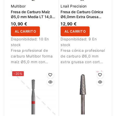
Multibor
Lnail Precision
Fresa de Carburo Maíz
Fresa de Carburo Cónica
Ø5,0 mm Media LT 14,0
Ø6,0mm Extra Gruesa
mm
DLC Corte Cruzado Super
10,90 €
12,90 €
Cut LT 14,6mm
AL CARRITO
AL CARRITO
Disponibilidad:
10 En
Disponibilidad:
9 En
stock
stock
Fresa profesional de
Fresa cónica profesional
carburo Multibor forma
de carburo Ø6,0 mm
maíz Ø5,0 mm con
extra gruesa con corte
corte cruzado medio y
cruzado Super Cut,
LT 14,0 mm para
recubrimiento DLC y AL
-20%
retirada, corrección y
14,6 mm. Diseñada para
modelado.
retirar capas gruesas de
gel y acrílico con alta
eficiencia y menor
generación de calor.