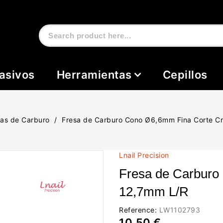
asivos
Herramientas
Cepillos
sas de Carburo
Fresa de Carburo Cono Ø6,6mm Fina Corte C
Lnail Precision
Fresa de Carburo
12,7mm L/R
Reference:
LW1102793
10,50 €