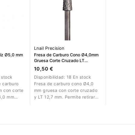
Lnail Precision
aíz Ø5,0 mm
Fresa de Carburo Cono Ø4,0mm
Gruesa Corte Cruzado LT
12,7mm
10,50 €
 stock
Disponibilidad:
18 En stock
e carburo
Fresa de carburo cono Ø4,0
 con corte
mm gruesa con corte cruzado
14,0 mm
y LT 12,7 mm. Permite retirar
olada,
material de forma eficiente.
reciso.