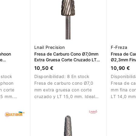
Lnail Precision
F-Freza
phoon
Fresa de Carburo Cono Ø7,0mm
Fresa de Car
te
Extra Gruesa Corte Cruzado LT
Ø2,3mm Fina
5mm
15,0mm L/R
14,0mm
10,50 €
10,90 €
 stock
Disponibilidad:
8 En stock
Disponibili
yphoon
Fresa de carburo cono Ø7,0
Fresa de ca
n corte
mm extra gruesa con corte
mm fina con
4,5 mm.
cruzado y LT 15,0 mm. Ideal
LT 14,0 mm
nar material
para eliminación rápida del
trabajos de
iciente.
material.