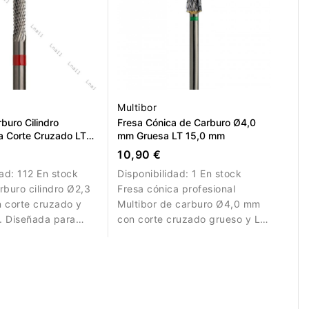
Multibor
buro Cilindro
Fresa Cónica de Carburo Ø4,0
 Corte Cruzado LT
mm Gruesa LT 15,0 mm
10,90 €
dad:
112 En stock
Disponibilidad:
1 En stock
rburo cilindro Ø2,3
Fresa cónica profesional
 corte cruzado y
Multibor de carburo Ø4,0 mm
. Diseñada para
con corte cruzado grueso y LT
tallados.
15,0 mm para retirar gel,
acrílico y material artificial.