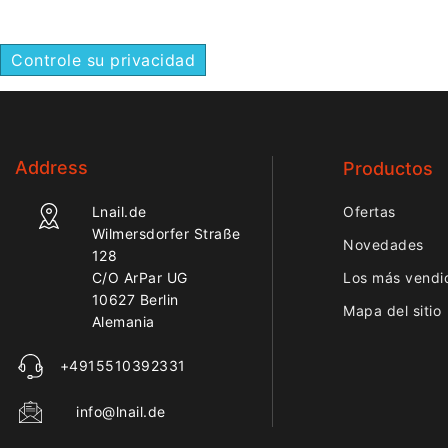
Controle su privacidad
Address
Productos
Lnail.de
Ofertas
Wilmersdorfer Straße
Novedades
128
C/O ArPar UG
Los más vendi
10627 Berlin
Mapa del sitio
Alemania
+4915510392331
info@lnail.de