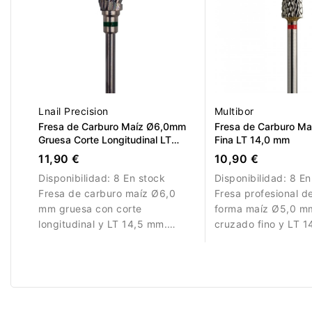
Lnail Precision
Multibor
Fresa de Carburo Maíz Ø6,0mm
Fresa de Carburo M
Gruesa Corte Longitudinal LT
Fina LT 14,0 mm
14,5mm
11,90 €
10,90 €
Disponibilidad:
8 En stock
Disponibilidad:
8 En
Fresa de carburo maíz Ø6,0
Fresa profesional d
mm gruesa con corte
forma maíz Ø5,0 mm
longitudinal y LT 14,5 mm.
cruzado fino y LT 
Diseñada para retirar material
para retirada contr
de forma rápida y controlada.
refinado y trabajo p