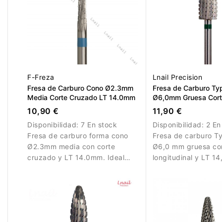
F-Freza
Lnail Precision
Fresa de Carburo Cono Ø2.3mm
Fresa de Carburo Ty
Media Corte Cruzado LT 14.0mm
Ø6,0mm Gruesa Cor
Longitudinal LT 14,
10,90 €
11,90 €
Disponibilidad:
7 En stock
Disponibilidad:
2 En
Fresa de carburo forma cono
Fresa de carburo T
Ø2.3mm media con corte
Ø6,0 mm gruesa co
cruzado y LT 14.0mm. Ideal
longitudinal y LT 1
para trabajos precisos y
Diseñada para elimi
eliminación controlada de
de forma rápida y ef
material.