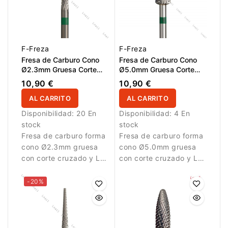
F-Freza
F-Freza
Fresa de Carburo Cono
Fresa de Carburo Cono
Ø2.3mm Gruesa Corte
Ø5.0mm Gruesa Corte
Cruzado LT 14.0mm
Cruzado LT 14.0mm
10,90 €
10,90 €
AL CARRITO
AL CARRITO
Disponibilidad:
20 En
Disponibilidad:
4 En
stock
stock
Fresa de carburo forma
Fresa de carburo forma
cono Ø2.3mm gruesa
cono Ø5.0mm gruesa
con corte cruzado y LT
con corte cruzado y LT
14.0mm. Diseñada para
14.0mm. Diseñada para
eliminación eficiente de
eliminación eficiente de
-20%
material en trabajos
material en trabajos
profesionales de
profesionales de
manicura.
manicura.