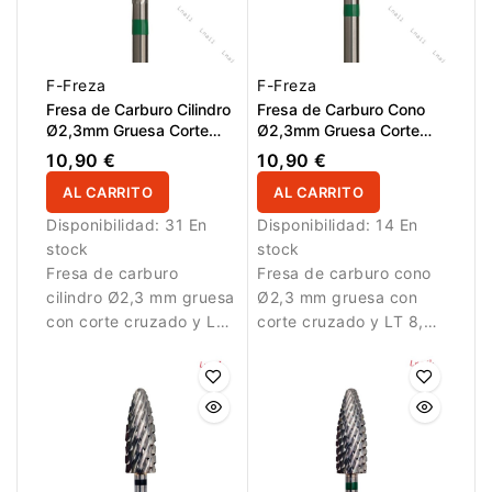
F-Freza
F-Freza
Fresa de Carburo Cilindro
Fresa de Carburo Cono
Ø2,3mm Gruesa Corte
Ø2,3mm Gruesa Corte
Cruzado LT 14,0mm
Cruzado LT 8,0mm
10,90 €
10,90 €
AL CARRITO
AL CARRITO
Disponibilidad:
31 En
Disponibilidad:
14 En
stock
stock
Fresa de carburo
Fresa de carburo cono
cilindro Ø2,3 mm gruesa
Ø2,3 mm gruesa con
con corte cruzado y LT
corte cruzado y LT 8,0
14,0 mm. Diseñada para
mm. Diseñada para
eliminación eficiente de
eliminación controlada
material en trabajos
de material.
profesionales de
manicura.