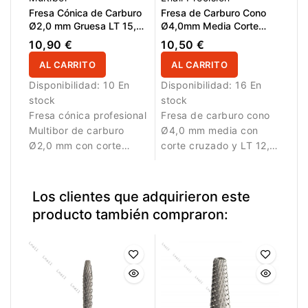
sobre superficies
Fresa Cónica de Carburo
Fresa de Carburo Cono
amplias.
Ø2,0 mm Gruesa LT 15,0
Ø4,0mm Media Corte
mm
Cruzado LT 12,7mm
10,90 €
10,50 €
AL CARRITO
AL CARRITO
Disponibilidad:
10 En
Disponibilidad:
16 En
stock
stock
Fresa cónica profesional
Fresa de carburo cono
Multibor de carburo
Ø4,0 mm media con
Ø2,0 mm con corte
corte cruzado y LT 12,7
cruzado grueso y LT
mm. Permite retirar
15,0 mm para retirada y
material con equilibrio
corrección precisas
entre potencia y
Los clientes que adquirieron este
control.
producto también compraron: