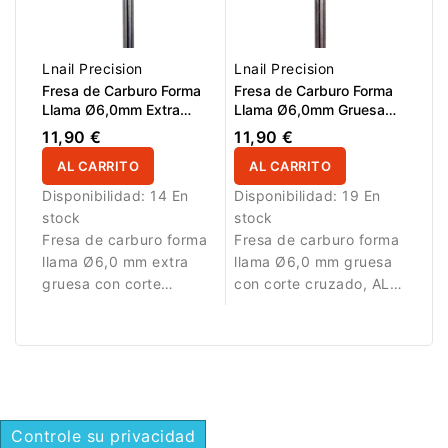
Lnail Precision
Lnail Precision
Fresa de Carburo Forma
Fresa de Carburo Forma
Llama Ø6,0mm Extra
Llama Ø6,0mm Gruesa
Gruesa Corte Cruzado LT
Corte Cruzado LT
11,90 €
11,90 €
16,0mm L/R
16,0mm L/R
AL CARRITO
AL CARRITO
Disponibilidad:
14 En
Disponibilidad:
19 En
stock
stock
Fresa de carburo forma
Fresa de carburo forma
llama Ø6,0 mm extra
llama Ø6,0 mm gruesa
gruesa con corte
con corte cruzado, AL
cruzado, AL 16,0 mm y
16,0 mm y L/R.
L/R. Permite retirar gel y
Diseñada para retirar
acrílico rápidamente
gel, acrílico y polygel
con alta eficiencia.
con alta eficiencia y
control.
Controle su privacidad