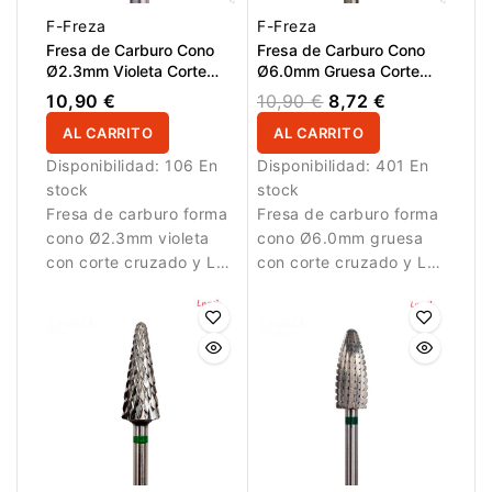
F-Freza
F-Freza
Fresa de Carburo Cono
Fresa de Carburo Cono
Ø2.3mm Violeta Corte
Ø6.0mm Gruesa Corte
Cruzado LT 14.0mm
Cruzado LT 12.0mm
10,90 €
10,90 €
8,72 €
AL CARRITO
AL CARRITO
Disponibilidad:
106 En
Disponibilidad:
401 En
stock
stock
Fresa de carburo forma
Fresa de carburo forma
cono Ø2.3mm violeta
cono Ø6.0mm gruesa
con corte cruzado y LT
con corte cruzado y LT
14.0mm. Ideal para
12.0mm. Diseñada para
refinamiento delicado y
eliminación eficiente de
acabado de estructuras
material en trabajos
de uñas.
profesionales de
manicura.