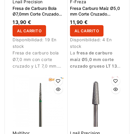
Lnail Precision
F-Freza
Fresa de Carburo Bola
Fresa Carburo Maíz Ø5,0
Ø7,0mm Corte Cruzado
mm Corte Cruzado
LT 7,0mm
Grueso LT 13,0 mm
13,90 €
11,90 €
AL CARRITO
AL CARRITO
Disponibilidad:
19 En
Disponibilidad:
4 En
stock
stock
Fresa de carburo bola
La
fresa de carburo
Ø7,0 mm con corte
maíz Ø5,0 mm corte
cruzado y LT 7,0 mm.
cruzado grueso LT 13,0
Diseñada para
mm
está diseñada para
eliminación precisa de
eliminar rápidamente
material.
gel, acrílico, polygel y
esmalte
semipermanente. El
corte cruzado grueso
proporciona alta
capacidad de abrasión
y la forma maíz permite
trabajar eficazmente
Multibor
Lnail Precision