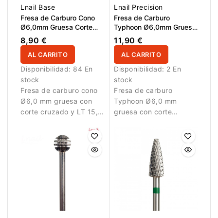
Lnail Base
Lnail Precision
Fresa de Carburo Cono
Fresa de Carburo
Ø6,0mm Gruesa Corte
Typhoon Ø6,0mm Gruesa
Cruzado LT 15,0mm
Corte Longitudinal LT
8,90 €
11,90 €
14,5mm
AL CARRITO
AL CARRITO
Disponibilidad:
84 En
Disponibilidad:
2 En
stock
stock
Fresa de carburo cono
Fresa de carburo
Ø6,0 mm gruesa con
Typhoon Ø6,0 mm
corte cruzado y LT 15,0
gruesa con corte
mm. Diseñada para
longitudinal y LT 14,5
eliminación rápida de
mm. Diseñada para
material.
eliminar material de
forma rápida y
eficiente.