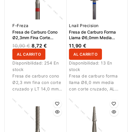
F-Freza
Lnail Precision
Fresa de Carburo Cono
Fresa de Carburo Forma
Ø2,3mm Fina Corte
Llama Ø6,0mm Media
Cruzado LT 14,0mm
Corte Cruzado LT
10,90 €
8,72 €
11,90 €
16,0mm L/R
AL CARRITO
AL CARRITO
Disponibilidad:
254 En
Disponibilidad:
13 En
stock
stock
Fresa de carburo cono
Fresa de carburo forma
Ø2,3 mm fina con corte
llama Ø6,0 mm media
cruzado y LT 14,0 mm.
con corte cruzado, AL
Diseñada para trabajos
16,0 mm y L/R. Ofrece
detallados.
equilibrio perfecto entre
potencia y precisión
para trabajos de
manicura profesional.