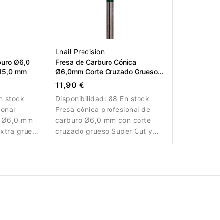
Lnail Precision
buro Ø6,0
Fresa de Carburo Cónica
 15,0 mm
Ø6,0mm Corte Cruzado Grueso
Super Cut – LT 14,6mm
11,90 €
n stock
Disponibilidad:
88 En stock
ional
Fresa cónica profesional de
o Ø6,0 mm
carburo Ø6,0 mm con corte
extra grueso
cruzado grueso Super Cut y
etirada
14,6 mm de longitud de
tificial.
trabajo. Diseñada para retirar
gel, acrílico y materiales
resistentes de forma rápida y
controlada.