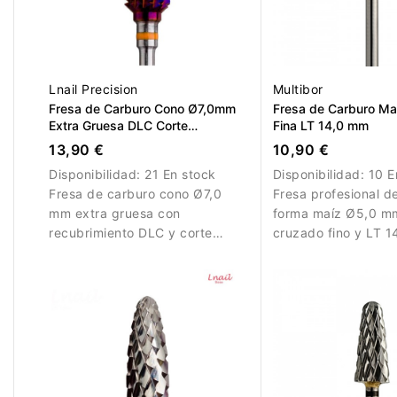
Lnail Precision
Multibor
Fresa de Carburo Cono Ø7,0mm
Fresa de Carburo M
Extra Gruesa DLC Corte
Fina LT 14,0 mm
Longitudinal LT 15,0mm
13,90 €
10,90 €
Disponibilidad:
21 En stock
Disponibilidad:
10 E
Fresa de carburo cono Ø7,0
Fresa profesional d
mm extra gruesa con
forma maíz Ø5,0 mm
recubrimiento DLC y corte
cruzado fino y LT 
longitudinal. Diseñada para
para retirada contr
eliminación rápida de material.
refinado y trabajo p