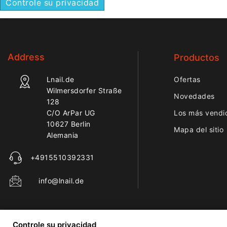
Controle su privacidad
Address
Productos
Lnail.de
Ofertas
Wilmersdorfer Straße
Novedades
128
C/O ArPar UG
Los más vendi
10627 Berlin
Mapa del sitio
Alemania
+4915510392331
info@lnail.de
Controle su privacidad