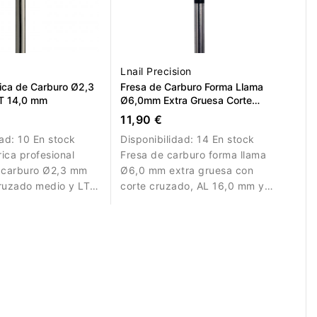
Lnail Precision
rica de Carburo Ø2,3
Fresa de Carburo Forma Llama
T 14,0 mm
Ø6,0mm Extra Gruesa Corte
Cruzado LT 16,0mm L/R
11,90 €
dad:
10 En stock
Disponibilidad:
14 En stock
rica profesional
Fresa de carburo forma llama
e carburo Ø2,3 mm
Ø6,0 mm extra gruesa con
ruzado medio y LT
corte cruzado, AL 16,0 mm y
a corrección,
L/R. Permite retirar gel y
refinado.
acrílico rápidamente con alta
eficiencia.