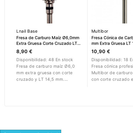
Lnail Base
Multibor
Fresa de Carburo Maíz Ø6,0mm
Fresa Cónica de Car
Extra Gruesa Corte Cruzado LT
mm Extra Gruesa LT
14,5mm
8,90 €
10,90 €
Disponibilidad:
48 En stock
Disponibilidad:
18 E
Fresa de carburo maíz Ø6,0
Fresa cónica profes
mm extra gruesa con corte
Multibor de carbur
cruzado y LT 14,5 mm.
con corte cruzado 
Diseñada para eliminación
y LT 15,0 mm para r
rápida de material.
rápida de material ar