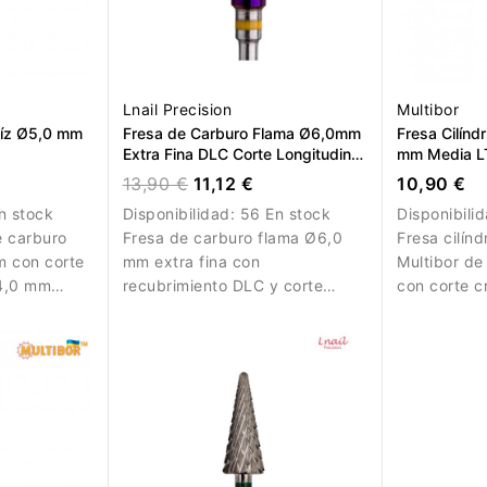
Lnail Precision
Multibor
aíz Ø5,0 mm
Fresa de Carburo Flama Ø6,0mm
Fresa Cilínd
Extra Fina DLC Corte Longitudinal
mm Media L
LT 14,6mm
13,90 €
11,12 €
10,90 €
n stock
Disponibilidad:
56 En stock
Disponibili
e carburo
Fresa de carburo flama Ø6,0
Fresa cilínd
 con corte
mm extra fina con
Multibor d
14,0 mm
recubrimiento DLC y corte
con corte c
olada,
longitudinal. Ideal para
14,0 mm par
reciso.
refinamiento y acabado.
nivelado y 