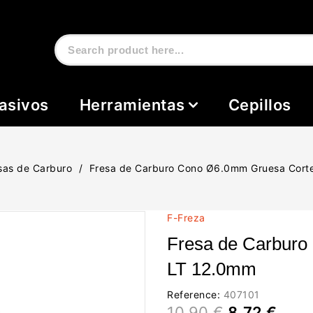
asivos
Herramientas
Cepillos
sas de Carburo
Fresa de Carburo Cono Ø6.0mm Gruesa Cort
F-Freza
Fresa de Carburo
LT 12.0mm
Reference:
407101
10,90 €
8,72 €