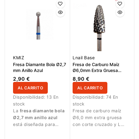
la uña.
KMIZ
Lnail Base
Fresa Diamante Bola Ø2,7
Fresa de Carburo Maíz
mm Anillo Azul
Ø6,0mm Extra Gruesa
Corte Cruzado LT
2,90 €
8,90 €
14,5mm
AL CARRITO
AL CARRITO
Disponibilidad:
13 En
Disponibilidad:
74 En
stock
stock
La
fresa diamante bola
Fresa de carburo maíz
Ø2,7 mm anillo azul
Ø6,0 mm extra gruesa
está diseñada para
con corte cruzado y LT
trabajos de manicura
14,5 mm. Diseñada para
precisos.
eliminación rápida de