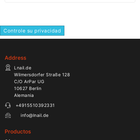
rápida y eficiente.
potencia y precisión
para trabajos de
manicura profesional.
Controle su privacidad
Address
Lnail.de
Wilmersdorfer Straße 128
C/O ArPar UG
10627 Berlin
Alemania
+4915510392331
info@lnail.de
Productos