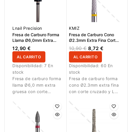
Lnail Precision
KMIZ
Fresa de Carburo Forma
Fresa de Carburo Cono
Llama Ø6,0mm Extra
Ø2.3mm Extra Fina Corte
Gruesa Corte Cruzado
Cruzado LT 15.0mm
12,90 €
10,90 €
8,72 €
DLC LT 16,0mm L/R
AL CARRITO
AL CARRITO
Disponibilidad:
7 En
Disponibilidad:
60 En
stock
stock
Fresa de carburo forma
Fresa de carburo forma
llama Ø6,0 mm extra
cono Ø2.3mm extra fina
gruesa con corte
con corte cruzado y LT
cruzado, recubrimiento
15.0mm. Ideal para
DLC, AL 16,0 mm y L/R.
refinamiento delicado y
Permite retirar gel y
acabado de estructuras
acrílico con máxima
de uñas.
eficiencia.