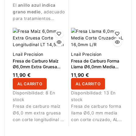
El
anillo azul indica
material.
grano medio
, adecuado
para tratamientos
equilibrados.
Lnail Precision
Lnail Precision
Fresa de Carburo Maíz
Fresa de Carburo Forma
Ø6,0mm Extra Gruesa
Llama Ø6,0mm Media
Corte Longitudinal LT
Corte Cruzado LT
11,90 €
11,90 €
14,5mm
16,0mm L/R
AL CARRITO
AL CARRITO
Disponibilidad:
8 En
Disponibilidad:
13 En
stock
stock
Fresa de carburo maíz
Fresa de carburo forma
Ø6,0 mm extra gruesa
llama Ø6,0 mm media
con corte longitudinal y
con corte cruzado, AL
LT 14,5 mm. Permite
16,0 mm y L/R. Ofrece
retirar material de forma
equilibrio perfecto entre