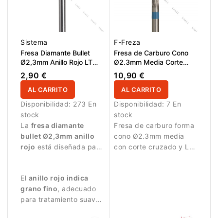
Sistema
F-Freza
Fresa Diamante Bullet
Fresa de Carburo Cono
Ø2,3mm Anillo Rojo LT
Ø2.3mm Media Corte
6,0mm
Cruzado LT 14.0mm
2,90 €
10,90 €
AL CARRITO
AL CARRITO
Disponibilidad:
273 En
Disponibilidad:
7 En
stock
stock
La
fresa diamante
Fresa de carburo forma
bullet Ø2,3mm anillo
cono Ø2.3mm media
rojo
está diseñada para
con corte cruzado y LT
trabajos de manicura
14.0mm. Ideal para
delicados.
trabajos precisos y
El
anillo rojo indica
eliminación controlada
grano fino
, adecuado
de material.
para tratamiento suave
de la piel alrededor de