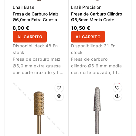
Lnail Base
Lnail Precision
Fresa de Carburo Maíz
Fresa de Carburo Cilindro
Ø6,0mm Extra Gruesa
Ø6,6mm Media Corte
Corte Cruzado LT
Cruzado LT 12,7mm L/R
8,90 €
10,50 €
14,5mm
AL CARRITO
AL CARRITO
Disponibilidad:
48 En
Disponibilidad:
31 En
stock
stock
Fresa de carburo maíz
Fresa de carburo
Ø6,0 mm extra gruesa
cilindro Ø6,6 mm media
con corte cruzado y LT
con corte cruzado, LT
14,5 mm. Diseñada para
12,7 mm y corte L/R.
eliminación rápida de
Diseñada para
material.
eliminación controlada
de material.