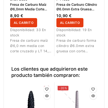
Fresa de Carburo Maíz
Fresa de Carburo Cilindro
Ø6,0mm Media Corte
Ø6.0mm Extra Gruesa
Cruzado LT 14,5mm
Corte Cruzado LT
8,90 €
10,90 €
13.0mm
AL CARRITO
AL CARRITO
Disponibilidad:
33 En
Disponibilidad:
19 En
stock
stock
Fresa de carburo maíz
Fresa de carburo forma
Ø6,0 mm media con
cilindro Ø6.0mm extra
corte cruzado y LT 14,5
gruesa con corte
mm. Diseñada para
cruzado y LT 13.0mm.
eliminación controlada
Ideal para eliminar
de material.
grandes cantidades de
Los clientes que adquirieron este
material artificial.
producto también compraron:
-20%