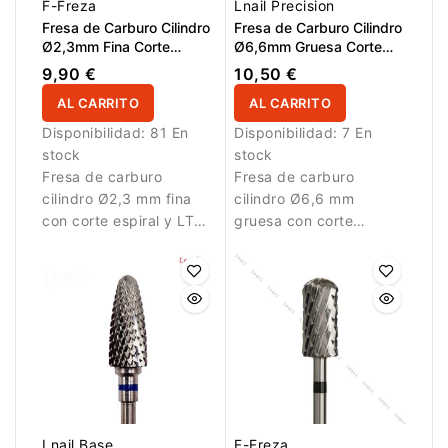
F-Freza
Lnail Precision
Fresa de Carburo Cilindro
Fresa de Carburo Cilindro
Ø2,3mm Fina Corte
Ø6,6mm Gruesa Corte
Espiral LT 14,0mm
Cruzado LT 12,7mm L/R
9,90 €
10,50 €
AL CARRITO
AL CARRITO
Disponibilidad:
81 En
Disponibilidad:
7 En
stock
stock
Fresa de carburo
Fresa de carburo
cilindro Ø2,3 mm fina
cilindro Ø6,6 mm
con corte espiral y LT
gruesa con corte
14,0 mm. Diseñada para
cruzado y LT 12,7 mm.
trabajos detallados.
Ideal para eliminación
rápida del material.
Lnail Base
F-Freza