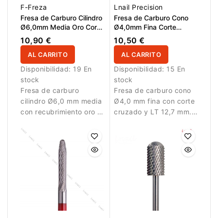
F-Freza
Lnail Precision
Fresa de Carburo Cilindro
Fresa de Carburo Cono
Ø6,0mm Media Oro Corte
Ø4,0mm Fina Corte
Cruzado LT 14,0mm
Cruzado LT 12,7mm
10,90 €
10,50 €
AL CARRITO
AL CARRITO
Disponibilidad:
19 En
Disponibilidad:
15 En
stock
stock
Fresa de carburo
Fresa de carburo cono
cilindro Ø6,0 mm media
Ø4,0 mm fina con corte
con recubrimiento oro y
cruzado y LT 12,7 mm.
corte cruzado.
Diseñada para trabajos
Diseñada para
de precisión y
eliminación controlada
refinamiento.
de material.