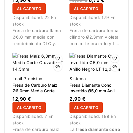
14,6mm
AL CARRITO
AL CARRITO
Disponibilidad:
22 En
Disponibilidad:
179 En
stock
stock
Fresa de carburo flama
Fresa de carburo forma
Ø6,0 mm media con
cilindro Ø2.3mm violeta
recubrimiento DLC y
con corte cruzado y LT
corte longitudinal. Ideal
14.0mm. Ideal para
para eliminación
refinamiento y acabado
controlada de material.
de estructuras de uñas.
Lnail Precision
Sistema
Fresa de Carburo Maíz
Fresa Diamante Cono
Ø6,0mm Media Corte
Invertido Ø5,0 mm Anillo
Cruzado LT 14,5mm
Negro LT 12,0 mm
12,90 €
2,90 €
AL CARRITO
AL CARRITO
Disponibilidad:
7 En
Disponibilidad:
189 En
stock
stock
Fresa de carburo maíz
La
fresa diamante cono