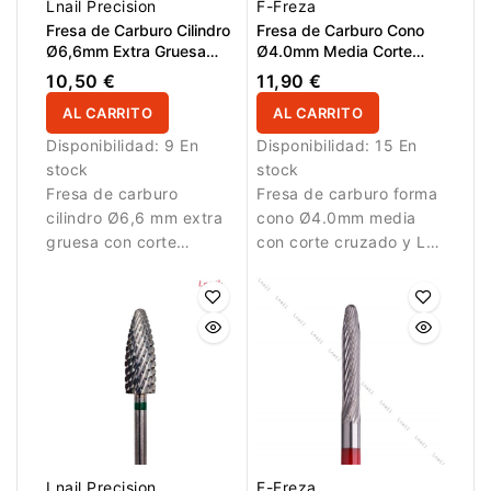
Lnail Precision
F-Freza
Fresa de Carburo Cilindro
Fresa de Carburo Cono
Ø6,6mm Extra Gruesa
Ø4.0mm Media Corte
Corte Cruzado LT 12,7mm
Cruzado LT 12.0mm
10,50 €
11,90 €
L/R
AL CARRITO
AL CARRITO
Disponibilidad:
9 En
Disponibilidad:
15 En
stock
stock
Fresa de carburo
Fresa de carburo forma
cilindro Ø6,6 mm extra
cono Ø4.0mm media
gruesa con corte
con corte cruzado y LT
cruzado y LT 12,7 mm.
12.0mm. Ideal para
Ideal para eliminación
trabajos de precisión y
rápida de material.
eliminación controlada
de material.
Lnail Precision
F-Freza