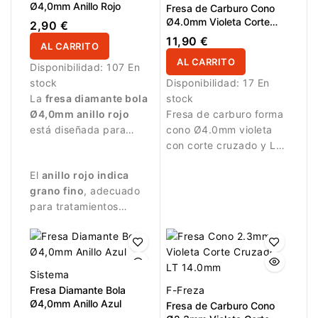
Ø4,0mm Anillo Rojo
Fresa de Carburo Cono
Ø4.0mm Violeta Corte
2,90 €
Cruzado LT 14.0mm
11,90 €
AL CARRITO
AL CARRITO
Disponibilidad:
107 En
stock
Disponibilidad:
17 En
La
fresa diamante bola
stock
Ø4,0mm anillo rojo
Fresa de carburo forma
está diseñada para
cono Ø4.0mm violeta
trabajos de manicura
con corte cruzado y LT
delicados y precisos.
14.0mm. Ideal para
El
anillo rojo indica
refinamiento delicado y
grano fino
, adecuado
acabado de estructuras
para tratamientos
de uñas.
suaves y controlados.
Sistema
Fresa Diamante Bola
F-Freza
Ø4,0mm Anillo Azul
Fresa de Carburo Cono