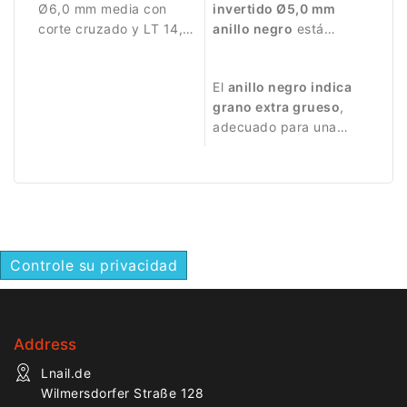
Ø6,0 mm media con
invertido Ø5,0 mm
corte cruzado y LT 14,5
anillo negro
está
mm. Diseñada para
diseñada para trabajos
eliminación controlada
de manicura intensivos.
El
anillo negro indica
de material.
grano extra grueso
,
adecuado para una
eliminación fuerte de
material.
Controle su privacidad
Address
Lnail.de
Wilmersdorfer Straße 128