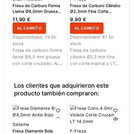
Fresa de Carburo Forma
Fresa de Carburo Cilindro
Llama Ø6,0mm Gruesa
Ø2,3mm Fina Corte
Corte Cruzado LT
Espiral LT 14,0mm
11,90 €
9,90 €
16,0mm L/R
AL CARRITO
AL CARRITO
Disponibilidad:
19 En
Disponibilidad:
81 En
stock
stock
Fresa de carburo forma
Fresa de carburo
llama Ø6,0 mm gruesa
cilindro Ø2,3 mm fina
con corte cruzado, AL
con corte espiral y LT
16,0 mm y L/R.
14,0 mm. Diseñada para
Diseñada para retirar
trabajos detallados.
gel, acrílico y polygel
Los clientes que adquirieron este
con alta eficiencia y
producto también compraron:
control.
Sistema
Fresa Diamante Bola
F-Freza