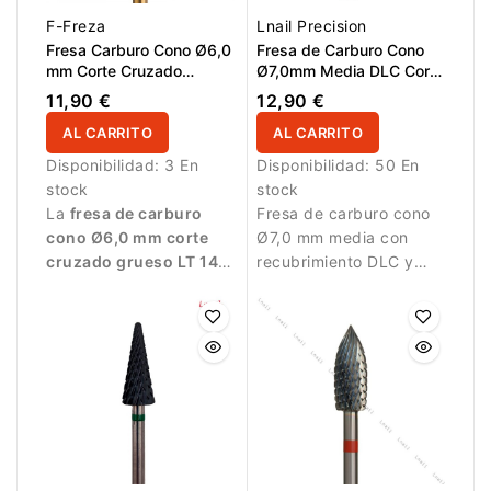
F-Freza
Lnail Precision
Fresa Carburo Cono Ø6,0
Fresa de Carburo Cono
mm Corte Cruzado
Ø7,0mm Media DLC Corte
Grueso para Zurdos LT
Longitudinal LT 15,0mm
11,90 €
12,90 €
14,5 mm
AL CARRITO
AL CARRITO
Disponibilidad:
3 En
Disponibilidad:
50 En
stock
stock
La
fresa de carburo
Fresa de carburo cono
cono Ø6,0 mm corte
Ø7,0 mm media con
cruzado grueso LT 14,5
recubrimiento DLC y
mm
está diseñada
corte longitudinal.
exclusivamente para
Diseñada para
personas zurdas
.
eliminación controlada
Permite retirar gel,
de material.
acrílico, polygel y
esmalte
semipermanente de
forma rápida y
controlada.