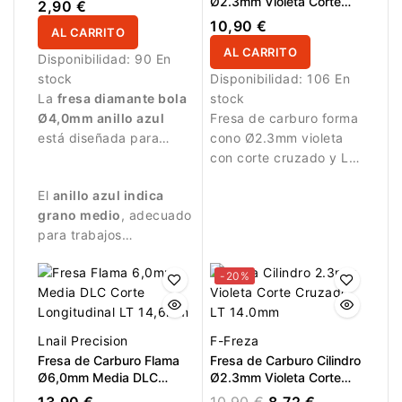
Ø2.3mm Violeta Corte
2,90 €
Cruzado LT 14.0mm
10,90 €
AL CARRITO
AL CARRITO
Disponibilidad:
90 En
stock
Disponibilidad:
106 En
La
fresa diamante bola
stock
Ø4,0mm anillo azul
Fresa de carburo forma
está diseñada para
cono Ø2.3mm violeta
trabajos de manicura
con corte cruzado y LT
precisos.
14.0mm. Ideal para
El
anillo azul indica
refinamiento delicado y
grano medio
, adecuado
acabado de estructuras
para trabajos
de uñas.
controlados y
tratamiento detallado
-20%
de la uña.
Lnail Precision
F-Freza
Fresa de Carburo Flama
Fresa de Carburo Cilindro
Ø6,0mm Media DLC
Ø2.3mm Violeta Corte
Corte Longitudinal LT
Cruzado LT 14.0mm
13,90 €
10,90 €
8,72 €