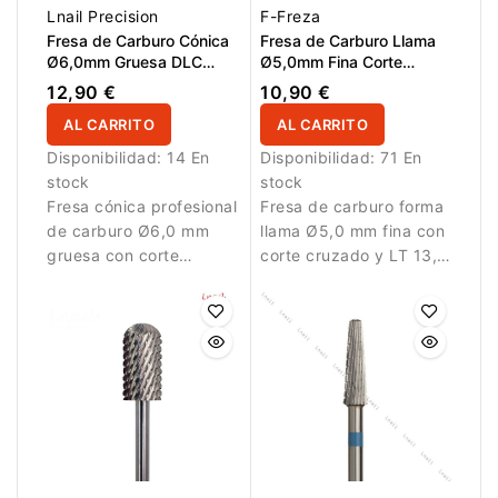
Lnail Precision
F-Freza
Fresa de Carburo Cónica
Fresa de Carburo Llama
Ø6,0mm Gruesa DLC
Ø5,0mm Fina Corte
Corte Cruzado Super Cut
Cruzado LT 13,0mm
12,90 €
10,90 €
LT 14,6mm
AL CARRITO
AL CARRITO
Disponibilidad:
14 En
Disponibilidad:
71 En
stock
stock
Fresa cónica profesional
Fresa de carburo forma
de carburo Ø6,0 mm
llama Ø5,0 mm fina con
gruesa con corte
corte cruzado y LT 13,0
cruzado Super Cut,
mm. Diseñada para
recubrimiento DLC y AL
refinamiento preciso.
14,6 mm. Diseñada para
retirar gel y acrílico de
forma rápida y eficiente
con menor fricción.