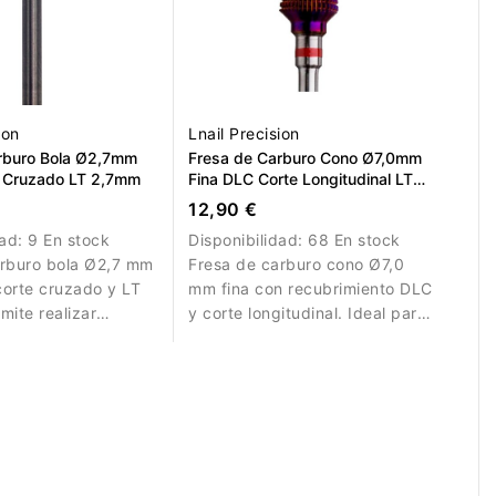
ion
Lnail Precision
rburo Bola Ø2,7mm
Fresa de Carburo Cono Ø7,0mm
 Cruzado LT 2,7mm
Fina DLC Corte Longitudinal LT
15,0mm
12,90 €
dad:
9 En stock
Disponibilidad:
68 En stock
arburo bola Ø2,7 mm
Fresa de carburo cono Ø7,0
orte cruzado y LT
mm fina con recubrimiento DLC
mite realizar
y corte longitudinal. Ideal para
tallados con gran
refinamiento preciso.
ecisión.