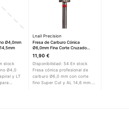
Lnail Precision
ono Ø4,0mm
Fresa de Carburo Cónica
T 14,5mm
Ø6,0mm Fina Corte Cruzado
Super Cut LT 14,6mm
11,90 €
n stock
Disponibilidad:
54 En stock
ono Ø4,0
Fresa cónica profesional de
spiral y LT
carburo Ø6,0 mm con corte
para
fino Super Cut y AL 14,6 mm.
Ideal para trabajos de
precisión, retoques y acabado
de gel y acrílico.