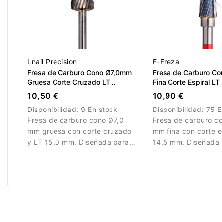
Lnail Precision
F-Freza
Fresa de Carburo Cono Ø7,0mm
Fresa de Carburo C
Gruesa Corte Cruzado LT
Fina Corte Espiral L
15,0mm L/R
10,50 €
10,90 €
Disponibilidad:
9 En stock
Disponibilidad:
75 E
Fresa de carburo cono Ø7,0
Fresa de carburo c
mm gruesa con corte cruzado
mm fina con corte e
y LT 15,0 mm. Diseñada para
14,5 mm. Diseñada 
eliminación eficiente de
trabajos detallados.
material.