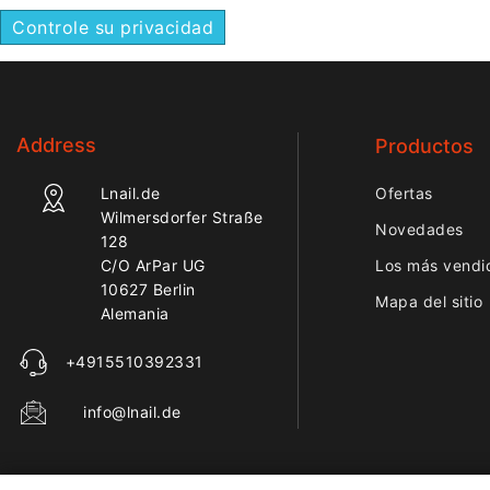
Controle su privacidad
Address
Productos
Lnail.de
Ofertas
Wilmersdorfer Straße
Novedades
128
C/O ArPar UG
Los más vendi
10627 Berlin
Mapa del sitio
Alemania
+4915510392331
info@lnail.de