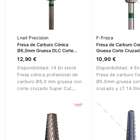
Lnail Precision
F-Freza
Fresa de Carburo Cónica
Fresa de Carburo C
Ø6,0mm Gruesa DLC Corte
Gruesa Corte Cruzad
Cruzado Super Cut LT 14,6mm
14.0mm
12,90 €
10,90 €
Disponibilidad:
14 En stock
Disponibilidad:
4 En
Fresa cónica profesional de
Fresa de carburo f
carburo Ø6,0 mm gruesa con
Ø5.0mm gruesa con
corte cruzado Super Cut,
cruzado y LT 14.0
recubrimiento DLC y AL 14,6
Diseñada para elimi
mm. Diseñada para retirar gel y
eficiente de materia
acrílico de forma rápida y
trabajos profesiona
eficiente con menor fricción.
manicura.