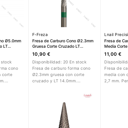
F-Freza
Lnail Precis
ono Ø5.0mm
Fresa de Carburo Cono Ø2.3mm
Fresa de Ca
o LT
Gruesa Corte Cruzado LT
Media Corte
14.0mm
10,90 €
11,00 €
 stock
Disponibilidad:
20 En stock
Disponibili
orma cono
Fresa de carburo forma cono
Fresa de c
 corte
Ø2.3mm gruesa con corte
media con c
mm.
cruzado y LT 14.0mm.
2,7 mm. Per
nación
Diseñada para eliminación
trabajos de
l en
eficiente de material en
control y pr
les de
trabajos profesionales de
manicura.