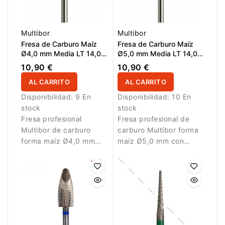
Multibor
Multibor
Fresa de Carburo Maíz
Fresa de Carburo Maíz
Ø4,0 mm Media LT 14,0
Ø5,0 mm Media LT 14,0
mm
mm
10,90 €
10,90 €
AL CARRITO
AL CARRITO
Disponibilidad:
9 En
Disponibilidad:
10 En
stock
stock
Fresa profesional
Fresa profesional de
Multibor de carburo
carburo Multibor forma
forma maíz Ø4,0 mm
maíz Ø5,0 mm con
con corte cruzado
corte cruzado medio y
medio y LT 14,0 mm
LT 14,0 mm para
para retirada,
retirada, corrección y
corrección y refinado.
modelado.