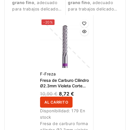
grano fino
, adecuado
grano fino
, adecuado
para trabajos delicados
para trabajos delicados
y controlados.
y controlados.
-20%
F-Freza
Fresa de Carburo Cilindro
Ø2.3mm Violeta Corte
Cruzado LT 14.0mm
10,90 €
8,72 €
AL CARRITO
Disponibilidad:
179 En
stock
Fresa de carburo forma
cilindro Ø2.3mm violeta