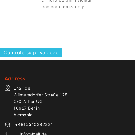
con corte cruzado y LT
14.0mm. Ideal para
refinamiento y acabado
de estructuras de uñas.
Controle su privacidad
Address
Lnail.de
Wilmersdorfer Straße 128
C/O ArPar UG
10627 Berlin
Alemania
+4915510392331
info@lnail.de