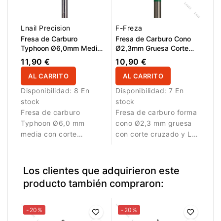
Lnail Precision
F-Freza
Fresa de Carburo
Fresa de Carburo Cono
Typhoon Ø6,0mm Media
Ø2,3mm Gruesa Corte
Corte Longitudinal LT
Cruzado LT 14,0mm
11,90 €
10,90 €
14,5mm
AL CARRITO
AL CARRITO
Disponibilidad:
8 En
Disponibilidad:
7 En
stock
stock
Fresa de carburo
Fresa de carburo forma
Typhoon Ø6,0 mm
cono Ø2,3 mm gruesa
media con corte
con corte cruzado y LT
longitudinal y LT 14,5
14,0 mm. Diseñada para
mm. Permite trabajar
eliminación eficiente de
con equilibrio entre
material en trabajos
Los clientes que adquirieron este
potencia y control.
profesionales de
producto también compraron:
manicura.
-20%
-20%