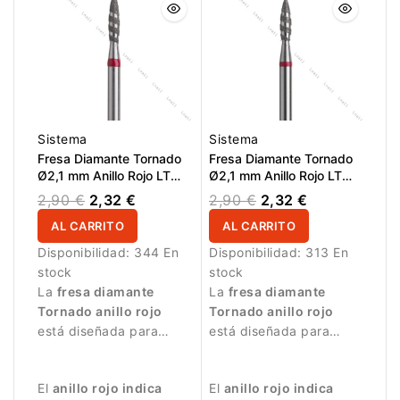
Sistema
Sistema
Fresa Diamante Tornado
Fresa Diamante Tornado
Ø2,1 mm Anillo Rojo LT
Ø2,1 mm Anillo Rojo LT
8,0 mm
8,0 mm
2,90 €
2,32 €
2,90 €
2,32 €
AL CARRITO
AL CARRITO
Disponibilidad:
344 En
Disponibilidad:
313 En
stock
stock
La
fresa diamante
La
fresa diamante
Tornado anillo rojo
Tornado anillo rojo
está diseñada para
está diseñada para
trabajos profesionales
trabajos profesionales
de manicura.
de manicura.
El
anillo rojo indica
El
anillo rojo indica