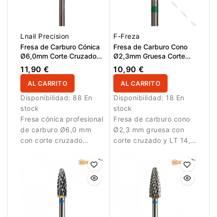
Lnail Precision
F-Freza
Fresa de Carburo Cónica
Fresa de Carburo Cono
Ø6,0mm Corte Cruzado
Ø2,3mm Gruesa Corte
Grueso Super Cut – LT
Cruzado LT 14,0mm
11,90 €
10,90 €
14,6mm
AL CARRITO
AL CARRITO
Disponibilidad:
88 En
Disponibilidad:
18 En
stock
stock
Fresa cónica profesional
Fresa de carburo cono
de carburo Ø6,0 mm
Ø2,3 mm gruesa con
con corte cruzado
corte cruzado y LT 14,0
grueso Super Cut y 14,6
mm. Diseñada para
mm de longitud de
eliminación eficiente de
trabajo. Diseñada para
material.
retirar gel, acrílico y
materiales resistentes
de forma rápida y
controlada.