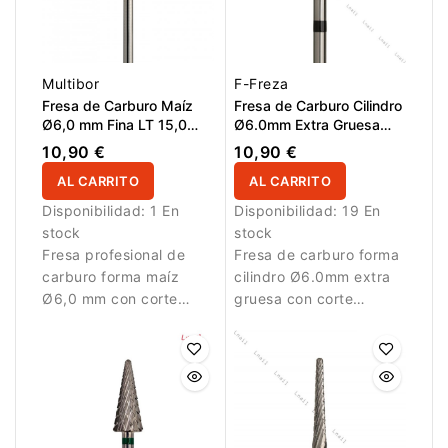
Multibor
F-Freza
Fresa de Carburo Maíz
Fresa de Carburo Cilindro
Ø6,0 mm Fina LT 15,0
Ø6.0mm Extra Gruesa
mm
Corte Cruzado LT
10,90 €
10,90 €
13.0mm
AL CARRITO
AL CARRITO
Disponibilidad:
1 En
Disponibilidad:
19 En
stock
stock
Fresa profesional de
Fresa de carburo forma
carburo forma maíz
cilindro Ø6.0mm extra
Ø6,0 mm con corte
gruesa con corte
cruzado fino y LT 15,0
cruzado y LT 13.0mm.
mm para retirada
Ideal para eliminar
controlada, corrección y
grandes cantidades de
refinado.
material artificial.