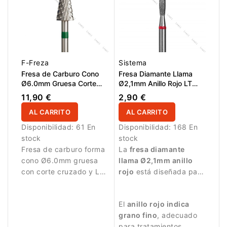
F-Freza
Sistema
Fresa de Carburo Cono
Fresa Diamante Llama
Ø6.0mm Gruesa Corte
Ø2,1mm Anillo Rojo LT
Cruzado LT 14.0mm
10,0mm
11,90 €
2,90 €
AL CARRITO
AL CARRITO
Disponibilidad:
61 En
Disponibilidad:
168 En
stock
stock
Fresa de carburo forma
La
fresa diamante
cono Ø6.0mm gruesa
llama Ø2,1mm anillo
con corte cruzado y LT
rojo
está diseñada para
14.0mm. Diseñada para
trabajos de manicura
eliminación eficiente de
delicados y precisos.
El
anillo rojo indica
material en trabajos
grano fino
, adecuado
profesionales de
para tratamientos