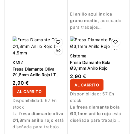
mm. Diseñada para
trabajos de manicura y
eliminación rápida de
tratamiento de la
El
anillo azul indica
material.
superficie de la uña.
grano medio
, adecuado
para trabajos
controlados y
tratamiento detallado
de la uña.
Sistema
KMIZ
Fresa Diamante Bola
Ø3,1mm Anillo Rojo
Fresa Diamante Oliva
Ø1,8mm Anillo Rojo LT
2,90 €
4,5mm
2,90 €
AL CARRITO
AL CARRITO
Disponibilidad:
57 En
Disponibilidad:
67 En
stock
stock
La
fresa diamante bola
La
fresa diamante oliva
Ø3,1mm anillo rojo
está
Ø1,8mm anillo rojo
está
diseñada para trabajos
diseñada para trabajos
de manicura delicados.
de manicura delicados.