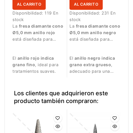
AL CARRITO
AL CARRITO
Disponibilidad:
119 En
Disponibilidad:
231 En
stock
stock
La
fresa diamante cono
La
fresa diamante cono
Ø5,0 mm anillo rojo
Ø5,0 mm anillo negro
está diseñada para
está diseñada para
trabajos de manicura
trabajos de manicura
delicados y precisos.
intensivos.
El
anillo rojo indica
El
anillo negro indica
grano fino
, ideal para
grano extra grueso
,
tratamientos suaves.
adecuado para una
mayor eliminación de
material.
Los clientes que adquirieron este
producto también compraron: