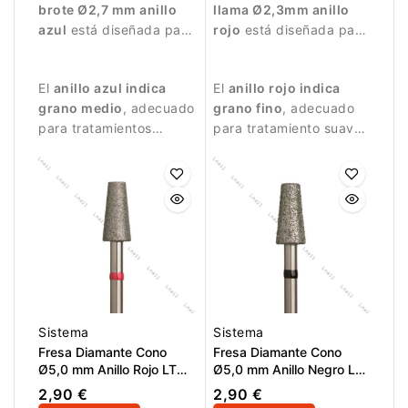
brote Ø2,7 mm anillo
llama Ø2,3mm anillo
azul
está diseñada para
rojo
está diseñada para
trabajos de manicura
trabajos de manicura
precisos.
delicados.
El
anillo azul indica
El
anillo rojo indica
grano medio
, adecuado
grano fino
, adecuado
para tratamientos
para tratamiento suave
equilibrados.
de la piel alrededor de
la uña.
Sistema
Sistema
Fresa Diamante Cono
Fresa Diamante Cono
Ø5,0 mm Anillo Rojo LT
Ø5,0 mm Anillo Negro LT
10,0 mm
10,0 mm
2,90 €
2,90 €