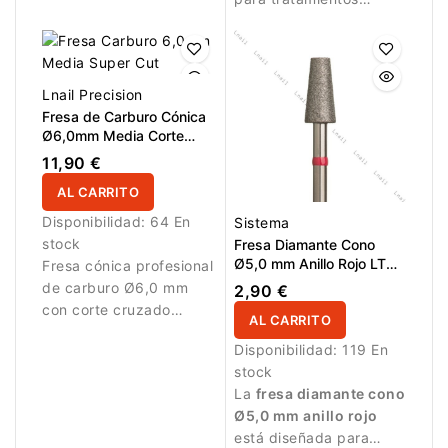
manicura.
suaves y controlados.
Lnail Precision
Fresa de Carburo Cónica
Ø6,0mm Media Corte
Cruzado Super Cut LT
11,90 €
14,6mm
AL CARRITO
Disponibilidad:
64 En
Sistema
stock
Fresa Diamante Cono
Ø5,0 mm Anillo Rojo LT
Fresa cónica profesional
10,0 mm
de carburo Ø6,0 mm
2,90 €
con corte cruzado
AL CARRITO
medio Super Cut y AL
Disponibilidad:
119 En
14,6 mm. Ideal para
stock
retirada equilibrada y
La
fresa diamante cono
controlada de gel y
Ø5,0 mm anillo rojo
acrílico.
está diseñada para