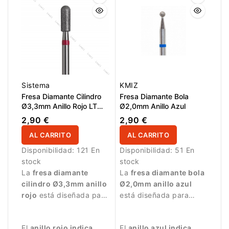
de la uña.
Sistema
KMIZ
Fresa Diamante Cilindro
Fresa Diamante Bola
Ø3,3mm Anillo Rojo LT
Ø2,0mm Anillo Azul
8,0mm
2,90 €
2,90 €
AL CARRITO
AL CARRITO
Disponibilidad:
121 En
Disponibilidad:
51 En
stock
stock
La
fresa diamante
La
fresa diamante bola
cilindro Ø3,3mm anillo
Ø2,0mm anillo azul
rojo
está diseñada para
está diseñada para
trabajos de manicura
trabajos de manicura
delicados.
precisos.
El
anillo rojo indica
El
anillo azul indica