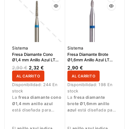
Sistema
Sistema
Fresa Diamante Cono
Fresa Diamante Brote
Ø1,4 mm Anillo Azul LT
Ø1,6mm Anillo Azul LT
6,0 mm
3,0mm
2,90 €
2,32 €
2,90 €
AL CARRITO
AL CARRITO
Disponibilidad:
244 En
Disponibilidad:
198 En
stock
stock
La
fresa diamante cono
La
fresa diamante
Ø1,4 mm anillo azul
brote Ø1,6mm anillo
está diseñada para
azul
está diseñada para
trabajos de manicura
trabajos de manicura
muy precisos.
precisos en áreas
El
anillo azul indica
El
anillo azul indica
pequeñas.