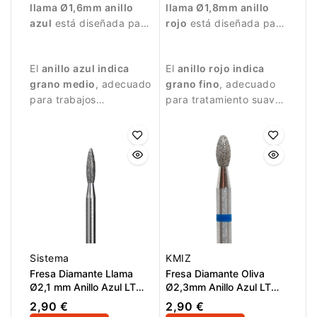
llama Ø1,6mm anillo
llama Ø1,8mm anillo
azul
está diseñada para
rojo
está diseñada para
trabajos de manicura
trabajos de manicura
precisos.
delicados.
El
anillo azul indica
El
anillo rojo indica
grano medio
, adecuado
grano fino
, adecuado
para trabajos
para tratamiento suave
equilibrados y
de la piel alrededor de
controlados.
la uña.
Sistema
KMIZ
Fresa Diamante Llama
Fresa Diamante Oliva
Ø2,1 mm Anillo Azul LT
Ø2,3mm Anillo Azul LT
8,0 mm
5,0mm
2,90 €
2,90 €