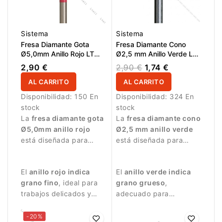
Sistema
Sistema
Fresa Diamante Gota
Fresa Diamante Cono
Ø5,0mm Anillo Rojo LT
Ø2,5 mm Anillo Verde LT
12,0mm
8,0 mm
2,90 €
2,90 €
1,74 €
AL CARRITO
AL CARRITO
Disponibilidad:
150 En
Disponibilidad:
324 En
stock
stock
La
fresa diamante gota
La
fresa diamante cono
Ø5,0mm anillo rojo
Ø2,5 mm anillo verde
está diseñada para
está diseñada para
trabajos de manicura
trabajos de manicura
precisos.
profesionales.
El
anillo rojo indica
El
anillo verde indica
grano fino
, ideal para
grano grueso
,
trabajos delicados y
adecuado para
acabado de la
tratamientos más
superficie de la uña.
intensivos.
-20%