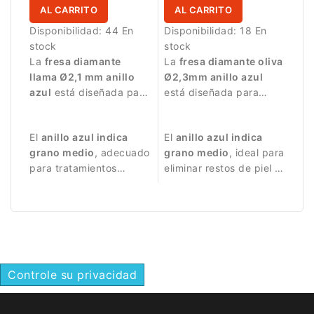
AL CARRITO
AL CARRITO
Disponibilidad:
44 En
Disponibilidad:
18 En
stock
stock
La
fresa diamante
La
fresa diamante oliva
llama Ø2,1 mm anillo
Ø2,3mm anillo azul
azul
está diseñada para
está diseñada para
trabajos de manicura
trabajos de manicura
precisos.
precisos.
El
anillo azul indica
El
anillo azul indica
grano medio
, adecuado
grano medio
, ideal para
para tratamientos
eliminar restos de piel y
equilibrados.
limpiar el pliegue
ungueal.
Controle su privacidad