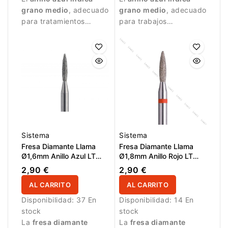
grano medio
, adecuado
grano medio
, adecuado
para tratamientos
para trabajos
equilibrados.
controlados y
tratamiento detallado
de la uña.
Sistema
Sistema
Fresa Diamante Llama
Fresa Diamante Llama
Ø1,6mm Anillo Azul LT
Ø1,8mm Anillo Rojo LT
8,0mm
8,0mm
2,90 €
2,90 €
AL CARRITO
AL CARRITO
Disponibilidad:
37 En
Disponibilidad:
14 En
stock
stock
La
fresa diamante
La
fresa diamante