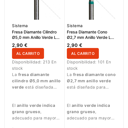
Sistema
Sistema
Fresa Diamante Cilindro
Fresa Diamante Cono
Ø5,0 mm Anillo Verde LT
Ø2,7 mm Anillo Verde LT
6,0 mm
10,0 mm
2,90 €
2,90 €
AL CARRITO
AL CARRITO
Disponibilidad:
213 En
Disponibilidad:
101 En
stock
stock
La
fresa diamante
La
fresa diamante cono
cilindro Ø5,0 mm anillo
Ø2,7 mm anillo verde
verde
está diseñada
está diseñada para
para trabajos de
trabajos de manicura
manicura más
intensivos.
El
anillo verde indica
El
anillo verde indica
intensivos.
grano grueso
,
grano grueso
,
adecuado para mayor
adecuado para mayor
eliminación de material.
eliminación de material.