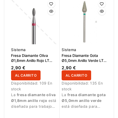
Sistema
Sistema
Fresa Diamante Oliva
Fresa Diamante Gota
Ø1,8mm Anillo Rojo LT
Ø5,0mm Anillo Verde LT
4,5mm
12,0mm
2,90 €
2,90 €
AL CARRITO
AL CARRITO
Disponibilidad:
109 En
Disponibilidad:
135 En
stock
stock
La
fresa diamante oliva
La
fresa diamante gota
Ø1,8mm anillo rojo
está
Ø5,0mm anillo verde
diseñada para trabajos
está diseñada para
de manicura delicados.
trabajos de manicura y
tratamiento de la