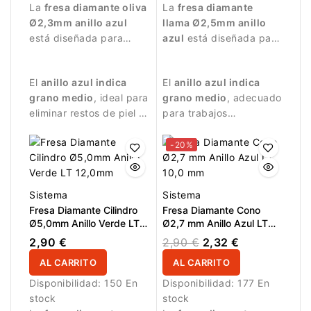
La
fresa diamante oliva
La
fresa diamante
Ø2,3mm anillo azul
llama Ø2,5mm anillo
está diseñada para
azul
está diseñada para
trabajos de manicura
trabajos de manicura
precisos.
precisos.
El
anillo azul indica
El
anillo azul indica
grano medio
, ideal para
grano medio
, adecuado
eliminar restos de piel y
para trabajos
limpiar el pliegue
controlados y
ungueal.
tratamiento detallado
-20%
de la uña.
Sistema
Sistema
Fresa Diamante Cilindro
Fresa Diamante Cono
Ø5,0mm Anillo Verde LT
Ø2,7 mm Anillo Azul LT
12,0mm
10,0 mm
2,90 €
2,90 €
2,32 €
AL CARRITO
AL CARRITO
Disponibilidad:
150 En
Disponibilidad:
177 En
stock
stock