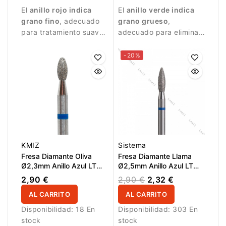
El
anillo rojo indica
El
anillo verde indica
superficie de la uña.
grano fino
, adecuado
grano grueso
,
para tratamiento suave
adecuado para eliminar
de la piel alrededor de
restos de piel y realizar
la uña.
trabajos más intensivos.
-20%
KMIZ
Sistema
Fresa Diamante Oliva
Fresa Diamante Llama
Ø2,3mm Anillo Azul LT
Ø2,5mm Anillo Azul LT
5,0mm
8,0mm
2,90 €
2,90 €
2,32 €
AL CARRITO
AL CARRITO
Disponibilidad:
18 En
Disponibilidad:
303 En
stock
stock