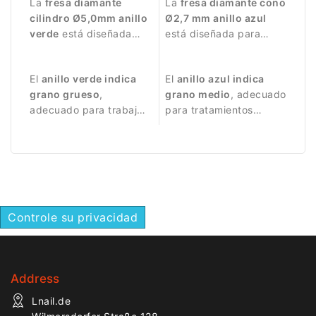
La
fresa diamante
La
fresa diamante cono
cilindro Ø5,0mm anillo
Ø2,7 mm anillo azul
verde
está diseñada
está diseñada para
para trabajos de
trabajos de manicura
manicura y pedicura
precisos.
El
anillo verde indica
El
anillo azul indica
que requieren mayor
grano grueso
,
grano medio
, adecuado
abrasión.
adecuado para trabajos
para tratamientos
más intensivos.
equilibrados.
Controle su privacidad
Address
Lnail.de