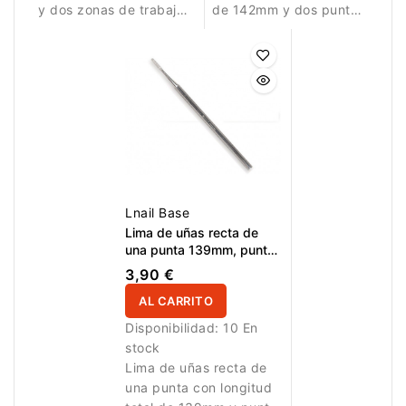
y dos zonas de trabajo.
de 142mm y dos puntas
La lima recta de 17mm
limadoras curvas de
es ideal para dar forma
12,5mm. Los extremos
y corregir el borde libre,
curvos son ideales para
mientras que la lima
perfeccionar laterales,
curva de 16,5mm ayuda
suavizar bordes,
a perfeccionar laterales,
corregir esquinas y
esquinas y zonas
trabajar zonas
difíciles de alcanzar.
estrechas o difíciles de
Una herramienta
alcanzar. Una
práctica para manicura
herramienta práctica
Lnail Base
profesional, pedicura,
para manicura
Lima de uñas recta de
preparación de uñas y
profesional, pedicura,
una punta 139mm, punta
limadora 13mm
corrección detallada.
preparación de uñas y
3,90 €
corrección detallada.
AL CARRITO
Disponibilidad:
10 En
stock
Lima de uñas recta de
una punta con longitud