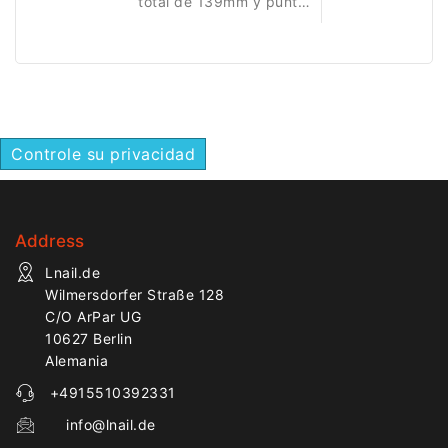
total de 139mm y punta
limadora de 13mm para
trabajos precisos. El
extremo compacto
permite dar forma,
suavizar y corregir
bordes, laterales y
Controle su privacidad
zonas pequeñas. El
mango más largo ofrece
buen control y
estabilidad durante
Address
manicura, pedicura,
preparación de uñas y
Lnail.de
corrección detallada de
Wilmersdorfer Straße 128
uñas naturales o
C/O ArPar UG
artificiales.
10627 Berlin
Alemania
+4915510392331
info@lnail.de