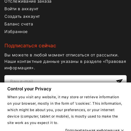
Отслеживание заказа
Войти в аккаунт
Создать аккаунт
Баланс счета
Избранное
Подписаться сейчас
Вы можете в любой момент отписаться от рассылки.
Наши контактные данные указаны в разделе «Правовая
информация».
Control your Privacy
When you visit any website, it may store or retrieve information
on your browser, mostly in the form of 'cookies'. This information,
which might be about you, your preferences, or your internet
device (computer, tablet or mobile), is mostly used to make the
site work as you expect it to.
Copyright © Lnail.de 2016-2026. Все права защищены.
Дополнительная информация