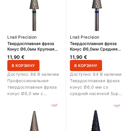
и полигеля.
снятия геля, акрила и
плотных покрытий.
Lnail Precision
Lnail Precision
Твердосплавная фреза
Твердосплавная фреза
Конус Ø6,0мм Крупная
Конус Ø6,0мм Средняя
крестовая Super Cut – РЧ
крестовая насечка Super
11,90 €
11,90 €
14,6мм
Cut РЧ 14,6мм
В КОРЗИНУ
В КОРЗИНУ
Доступно:
88 В наличии
Доступно:
64 В наличии
Профессиональная
Твердосплавная фреза
твердосплавная фреза
конус Ø6,0 мм со
конус Ø6,0 мм с
средней насечкой Super
крупной крестовой
Cut и ДПР 14,6 мм.
насечкой Super Cut и
Обеспечивает
рабочей длиной 14,6
сбалансированное и
мм. Предназначена для
контролируемое снятие
быстрого и
геля и акрила.