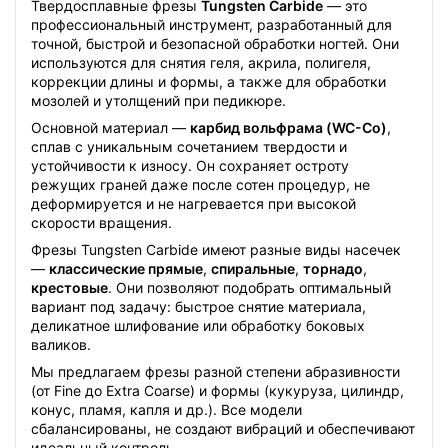
Твердосплавные фрезы
Tungsten Carbide
— это
профессиональный инструмент, разработанный для
точной, быстрой и безопасной обработки ногтей. Они
используются для снятия геля, акрила, полигеля,
коррекции длины и формы, а также для обработки
мозолей и утолщений при педикюре.
Основной материал —
карбид вольфрама (WC-Co)
,
сплав с уникальным сочетанием твердости и
устойчивости к износу. Он сохраняет остроту
режущих граней даже после сотен процедур, не
деформируется и не нагревается при высокой
скорости вращения.
Фрезы Tungsten Carbide имеют разные виды насечек
—
классические прямые
,
спиральные
,
торнадо
,
крестовые
. Они позволяют подобрать оптимальный
вариант под задачу: быстрое снятие материала,
деликатное шлифование или обработку боковых
валиков.
Мы предлагаем фрезы разной степени абразивности
(от Fine до Extra Coarse) и формы (кукуруза, цилиндр,
конус, пламя, капля и др.). Все модели
сбалансированы, не создают вибраций и обеспечивают
идеальный контроль.