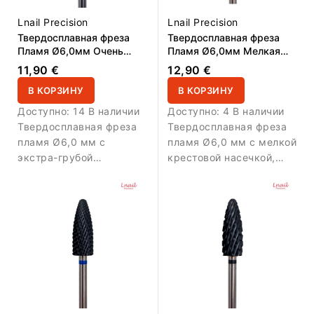
Lnail Precision
Lnail Precision
Твердосплавная фреза
Твердосплавная фреза
Пламя Ø6,0мм Очень
Пламя Ø6,0мм Мелкая
Грубая крестовая
крестовая насечка DLC
11,90 €
12,90 €
насечка РЧ 16,0мм
РЧ 16,0мм L/R
В КОРЗИНУ
В КОРЗИНУ
Доступно:
14 В наличии
Доступно:
4 В наличии
Твердосплавная фреза
Твердосплавная фреза
пламя Ø6,0 мм с
пламя Ø6,0 мм с мелкой
экстра-грубой
крестовой насечкой,
крестовой насечкой, AL
DLC-покрытием, AL 16,0
16,0 мм и L/R.
мм и L/R.
Предназначена для
Предназначена для
максимально быстрого
точной и
снятия плотных
контролируемой
материалов.
обработки материала.