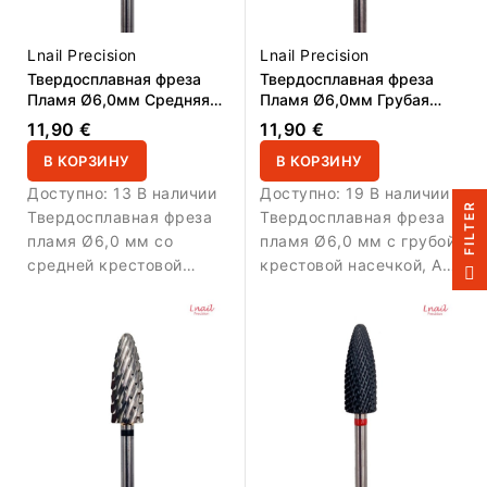
Lnail Precision
Lnail Precision
Твердосплавная фреза
Твердосплавная фреза
Пламя Ø6,0мм Средняя
Пламя Ø6,0мм Грубая
крестовая насечка РЧ
крестовая насечка РЧ
11,90 €
11,90 €
16,0мм L/R
16,0мм L/R
В КОРЗИНУ
В КОРЗИНУ
Доступно:
13 В наличии
Доступно:
19 В наличии
R
Твердосплавная фреза
Твердосплавная фреза
пламя Ø6,0 мм со
пламя Ø6,0 мм с грубой
средней крестовой
крестовой насечкой, AL
F
I
L
T
E
насечкой, AL 16,0 мм и
16,0 мм и L/R.
L/R. Обеспечивает
Обеспечивает быстрое и
сбалансированное
эффективное снятие
снятие материала и
геля, акрила и плотных
высокую точность
покрытий.
обработки.