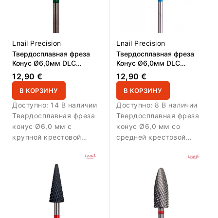
материала.
плотных покрытий.
Lnail Precision
Lnail Precision
Твердосплавная фреза
Твердосплавная фреза
Конус Ø6,0мм DLC
Конус Ø6,0мм DLC
Крупная крестовая
Средняя крестовая
12,90 €
12,90 €
насечка Super Cut РЧ
насечка Super Cut РЧ
14,6мм
В КОРЗИНУ
14,6мм
В КОРЗИНУ
Доступно:
14 В наличии
Доступно:
8 В наличии
Твердосплавная фреза
Твердосплавная фреза
конус Ø6,0 мм с
конус Ø6,0 мм со
крупной крестовой
средней крестовой
насечкой Super Cut,
насечкой Super Cut,
DLC-покрытием и AL
DLC-покрытием и AL
14,6 мм. Предназначена
14,6 мм. Обеспечивает
для быстрого снятия
сбалансированное и
геля, акрила и плотных
контролируемое снятие
покрытий с пониженным
материала.
нагревом.