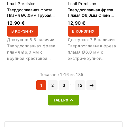
Lnail Precision
Lnail Precision
Твердосплавная фреза
Твердосплавная фреза
Пламя Ø6,0мм Грубая
Пламя Ø6,0мм Очень
крестовая насечка DLC
Грубая крестовая
12,90 €
12,90 €
РЧ 16,0мм L/R
насечка DLC РЧ 16,0мм
В КОРЗИНУ
L/R
В КОРЗИНУ
Доступно:
6 В наличии
Доступно:
7 В наличии
Твердосплавная фреза
Твердосплавная фреза
пламя Ø6,0 мм с
пламя Ø6,0 мм с
крупной крестовой
экстра-крупной
насечкой, DLC-
крестовой насечкой,
покрытием, AL 16,0 мм
DLC-покрытием, AL 16,0
Показано 1-16 из 185
и L/R. Предназначена
мм и L/R.
для быстрого и
Предназначена для
…
1
2
3
12
эффективного снятия
максимально быстрого
материала.
снятия плотных

НАВЕРХ
материалов.