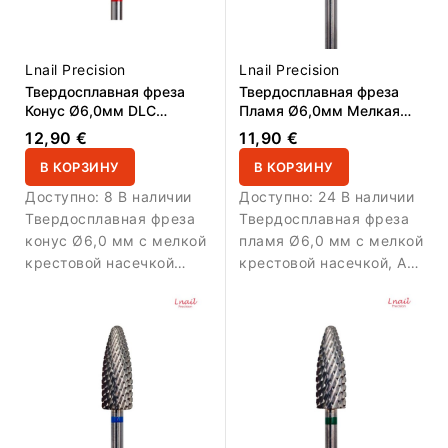
Lnail Precision
Lnail Precision
Твердосплавная фреза
Твердосплавная фреза
Конус Ø6,0мм DLC
Пламя Ø6,0мм Мелкая
Мелкая крестовая
крестовая насечка РЧ
12,90 €
11,90 €
насечка Super РЧ 14.6mm
16,0мм L/R
В КОРЗИНУ
В КОРЗИНУ
Доступно:
8 В наличии
Доступно:
24 В наличии
Твердосплавная фреза
Твердосплавная фреза
конус Ø6,0 мм с мелкой
пламя Ø6,0 мм с мелкой
крестовой насечкой
крестовой насечкой, AL
Super Cut, DLC-
16,0 мм и L/R.
покрытием и AL 14,6
Предназначена для
мм. Предназначена для
точной обработки в зоне
точной и
кутикулы и аккуратной
контролируемой
коррекции материала.
обработки и финишной
коррекции.