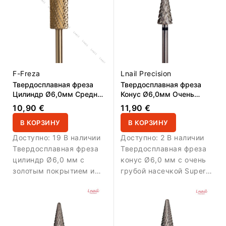
F-Freza
Lnail Precision
Твердосплавная фреза
Твердосплавная фреза
Цилиндр Ø6,0мм Средняя
Конус Ø6,0мм Очень
Gold крестовая насечка
Грубая Насечка
10,90 €
11,90 €
РЧ 14,0мм
Крестовая Super Cut РЧ
В КОРЗИНУ
14,6мм
В КОРЗИНУ
Доступно:
19 В наличии
Доступно:
2 В наличии
Твердосплавная фреза
Твердосплавная фреза
цилиндр Ø6,0 мм с
конус Ø6,0 мм с очень
золотым покрытием и
грубой насечкой Super
средней крестовой
Cut и рабочей длиной
насечкой.
14,6 мм. Предназначена
Предназначена для
для максимально
обработки геля, акрила
быстрого и мощного