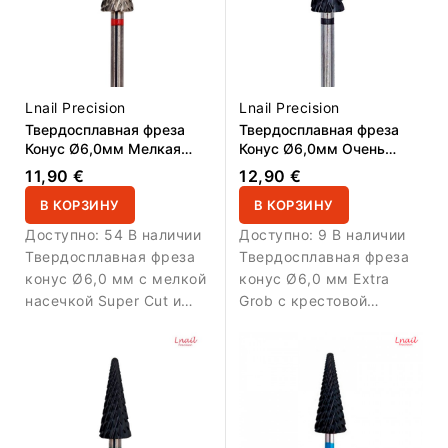
контролируемого снятия
геля, акрила и плотных
покрытий.
Lnail Precision
Lnail Precision
Твердосплавная фреза
Твердосплавная фреза
Конус Ø6,0мм Мелкая
Конус Ø6,0мм Очень
насечка крестовая Super
Грубая DLC Крестовая
11,90 €
12,90 €
Cut РЧ14,6мм
насечка Super Cut РЧ
В КОРЗИНУ
14,6мм
В КОРЗИНУ
Доступно:
54 В наличии
Доступно:
9 В наличии
Твердосплавная фреза
Твердосплавная фреза
конус Ø6,0 мм с мелкой
конус Ø6,0 мм Extra
насечкой Super Cut и
Grob с крестовой
ДРП 14,6 мм.
насечкой Super Cut,
Обеспечивает
DLC-покрытием и AL
аккуратную,
14,6 мм. Предназначена
контролируемую
для интенсивного и
обработку и финишное
максимально быстрого
выравнивание
снятия геля, акрила и