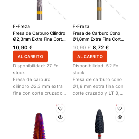
F-Freza
F-Freza
Fresa de Carburo Cilindro
Fresa de Carburo Cono
Ø2,3mm Extra Fina Corte
Ø1,8mm Extra Fina Corte
Cruzado LT 14,0mm
Cruzado LT 8,0mm
10,90 €
10,90 €
8,72 €
AL CARRITO
AL CARRITO
Disponibilidad:
27 En
Disponibilidad:
52 En
stock
stock
Fresa de carburo
Fresa de carburo cono
cilindro Ø2,3 mm extra
Ø1,8 mm extra fina con
fina con corte cruzado y
corte cruzado y LT 8,0
LT 14,0 mm. Diseñada
mm. Diseñada para
para trabajos
trabajos detallados.
detallados.