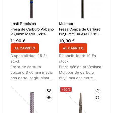
Lnail Precision
Multibor
Fresa de Carburo Volcano
Fresa Cónica de Carburo
Ø7,0mm Media Corte
Ø2,0 mm Gruesa LT 15,0
Longitudinal LT 15,0mm
mm
11,90 €
10,90 €
AL CARRITO
AL CARRITO
Disponibilidad:
15 En
Disponibilidad:
10 En
stock
stock
Fresa de carburo
Fresa cónica profesional
volcano Ø7,0 mm media
Multibor de carburo
con corte longitudinal y
Ø2,0 mm con corte
LT 15,0 mm. Permite
cruzado grueso y LT
trabajar de forma
15,0 mm para retirada y
-20%
eficiente y controlada.
corrección precisas