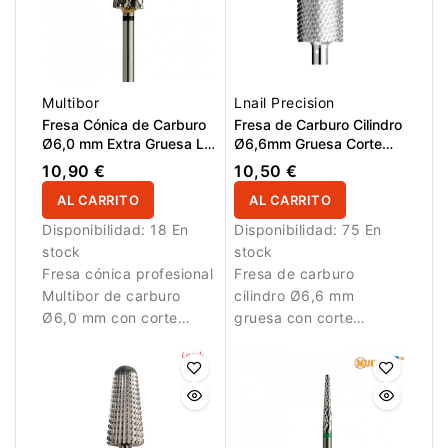
Multibor
Lnail Precision
Fresa Cónica de Carburo
Fresa de Carburo Cilindro
Ø6,0 mm Extra Gruesa LT
Ø6,6mm Gruesa Corte
15,0 mm
Cruzado LT 12,7mm L/R
10,90 €
10,50 €
AL CARRITO
AL CARRITO
Disponibilidad:
18 En
Disponibilidad:
75 En
stock
stock
Fresa cónica profesional
Fresa de carburo
Multibor de carburo
cilindro Ø6,6 mm
Ø6,0 mm con corte
gruesa con corte
cruzado extra grueso y
cruzado, LT 12,7 mm y
LT 15,0 mm para
corte L/R. Ideal para
retirada rápida de
eliminación rápida de
material artificial.
material.