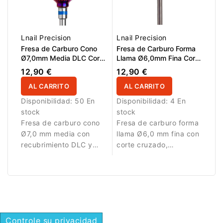
Lnail Precision
Lnail Precision
Fresa de Carburo Cono
Fresa de Carburo Forma
Ø7,0mm Media DLC Corte
Llama Ø6,0mm Fina Corte
Longitudinal LT 15,0mm
Cruzado DLC LT 16,0mm
12,90 €
12,90 €
L/R
AL CARRITO
AL CARRITO
Disponibilidad:
50 En
Disponibilidad:
4 En
stock
stock
Fresa de carburo cono
Fresa de carburo forma
Ø7,0 mm media con
llama Ø6,0 mm fina con
recubrimiento DLC y
corte cruzado,
corte longitudinal.
recubrimiento DLC, AL
Diseñada para
16,0 mm y L/R.
eliminación controlada
Diseñada para trabajos
de material.
de precisión y refinado
de gel y acrílico.
Controle su privacidad