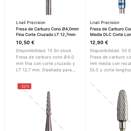
Lnail Precision
Lnail Precision
Fresa de Carburo Cono Ø4,0mm
Fresa de Carburo C
Fina Corte Cruzado LT 12,7mm
Media DLC Corte Long
15,0mm
10,50 €
12,90 €
Disponibilidad:
15 En stock
Disponibilidad:
50 E
Fresa de carburo cono Ø4,0
Fresa de carburo c
mm fina con corte cruzado y
mm media con recu
LT 12,7 mm. Diseñada para
DLC y corte longitud
trabajos de precisión y
Diseñada para elimi
refinamiento.
controlada de mater
-20%