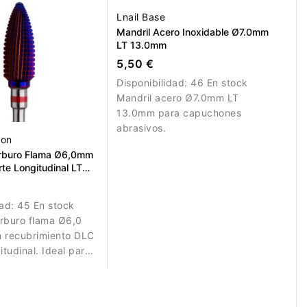
Lnail Base
Mandril Acero Inoxidable Ø7.0mm
LT 13.0mm
5,50 €
Disponibilidad:
46 En stock
Mandril acero Ø7.0mm LT
13.0mm para capuchones
abrasivos.
ion
arburo Flama Ø6,0mm
te Longitudinal LT
dad:
45 En stock
rburo flama Ø6,0
n recubrimiento DLC
itudinal. Ideal para
o preciso.