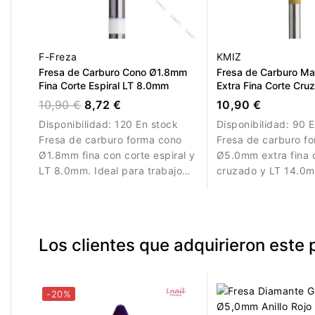
F-Freza
KMIZ
Fresa de Carburo Cono Ø1.8mm
Fresa de Carburo M
Fina Corte Espiral LT 8.0mm
Extra Fina Corte Cru
14.0mm
10,90 €
8,72 €
10,90 €
Disponibilidad:
120 En stock
Disponibilidad:
90 E
Fresa de carburo forma cono
Fresa de carburo f
Ø1.8mm fina con corte espiral y
Ø5.0mm extra fina 
LT 8.0mm. Ideal para trabajos
cruzado y LT 14.0m
de precisión y eliminación
para refinamiento d
controlada de material.
acabado de estruct
uñas.
Los clientes que adquirieron este
-20%