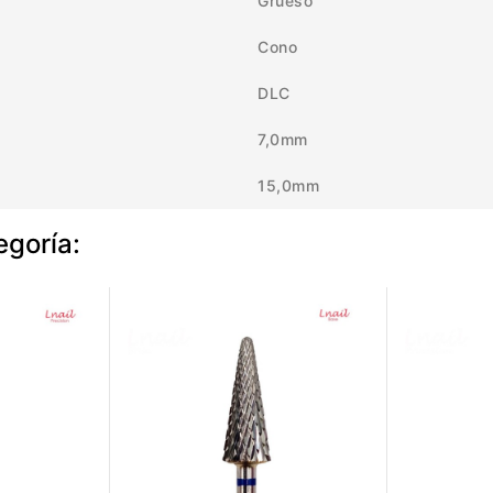
Grueso
Cono
DLC
7,0mm
15,0mm
egoría: