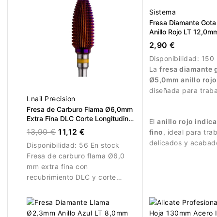
Sistema
Fresa Diamante Got
Anillo Rojo LT 12,0m
2,90 €
Disponibilidad:
150 
La
fresa diamante 
Ø5,0mm anillo rojo
diseñada para trab
Lnail Precision
manicura precisos.
Fresa de Carburo Flama Ø6,0mm
Extra Fina DLC Corte Longitudinal
El
anillo rojo indic
LT 14,6mm
13,90 €
11,12 €
fino
, ideal para tra
delicados y acabad
Disponibilidad:
56 En stock
superficie de la uña
Fresa de carburo flama Ø6,0
mm extra fina con
recubrimiento DLC y corte
longitudinal. Ideal para
refinamiento y acabado.