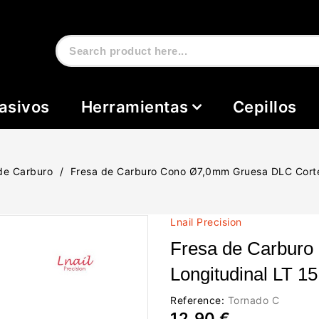
asivos
Herramientas
Cepillos
de Carburo
Fresa de Carburo Cono Ø7,0mm Gruesa DLC Corte
Lnail Precision
Fresa de Carbur
Longitudinal LT 
Reference:
Tornado C
12,90 €