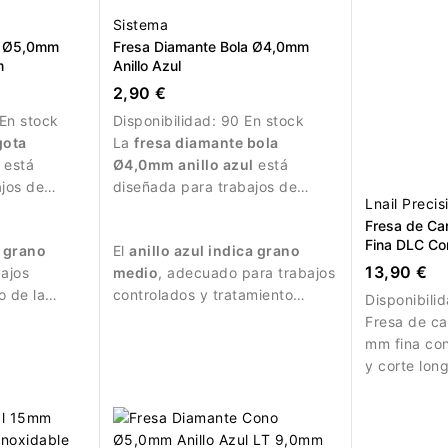
Sistema
a Ø5,0mm
Fresa Diamante Bola Ø4,0mm
m
Anillo Azul
2,90 €
En stock
Disponibilidad:
90 En stock
gota
La
fresa diamante bola
está
Ø4,0mm anillo azul
está
ajos de
diseñada para trabajos de
Lnail Precis
manicura precisos.
Fresa de C
Fina DLC Cor
a grano
El
anillo azul indica grano
14,6mm
13,90 €
bajos
medio
, adecuado para trabajos
o de la
controlados y tratamiento
Disponibili
.
detallado de la uña.
Fresa de ca
mm fina co
y corte long
refinamient