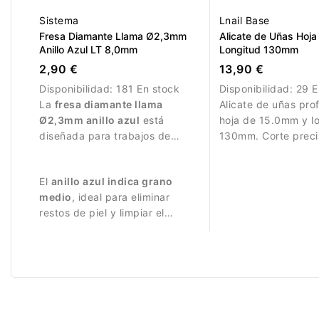
Sistema
Lnail Base
Fresa Diamante Llama Ø2,3mm
Alicate de Uñas Hoj
Anillo Azul LT 8,0mm
Longitud 130mm
2,90 €
13,90 €
Disponibilidad:
181 En stock
Disponibilidad:
29 E
La
fresa diamante llama
Alicate de uñas pro
Ø2,3mm anillo azul
está
hoja de 15.0mm y l
diseñada para trabajos de
130mm. Corte preci
manicura precisos.
manicura y pedicur
El
anillo azul indica grano
medio
, ideal para eliminar
restos de piel y limpiar el
pliegue ungueal.