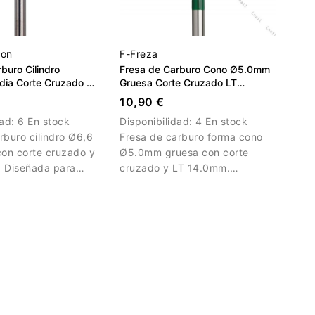
ion
F-Freza
buro Cilindro
Fresa de Carburo Cono Ø5.0mm
ia Corte Cruzado LT
Gruesa Corte Cruzado LT
14.0mm
10,90 €
dad:
6 En stock
Disponibilidad:
4 En stock
rburo cilindro Ø6,6
Fresa de carburo forma cono
on corte cruzado y
Ø5.0mm gruesa con corte
. Diseñada para
cruzado y LT 14.0mm.
 y modelado
Diseñada para eliminación
del material.
eficiente de material en
trabajos profesionales de
manicura.