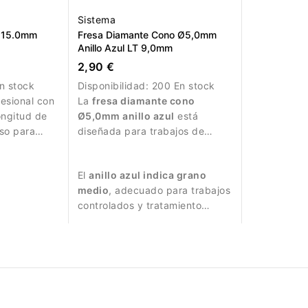
Sistema
a 15.0mm
Fresa Diamante Cono Ø5,0mm
Anillo Azul LT 9,0mm
2,90 €
n stock
Disponibilidad:
200 En stock
fesional con
La
fresa diamante cono
ongitud de
Ø5,0mm anillo azul
está
so para
diseñada para trabajos de
a.
manicura y tratamiento de la
superficie de la uña.
El
anillo azul indica grano
medio
, adecuado para trabajos
controlados y tratamiento
detallado de la uña.