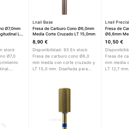
Lnail Base
Lnail Precis
ono Ø7,0mm
Fresa de Carburo Cono Ø6,0mm
Fresa de Car
itudinal LT
Media Corte Cruzado LT 15,0mm
Ø6,6mm Med
12,7mm L/R
8,90 €
10,50 €
n stock
Disponibilidad:
93 En stock
Disponibili
ono Ø7,0
Fresa de carburo cono Ø6,0
Fresa de ca
brimiento
mm media con corte cruzado y
mm media c
inal.
LT 15,0 mm. Diseñada para
LT 12,7 mm
nación
eliminación controlada de
eliminación
ial.
material.
controlado 