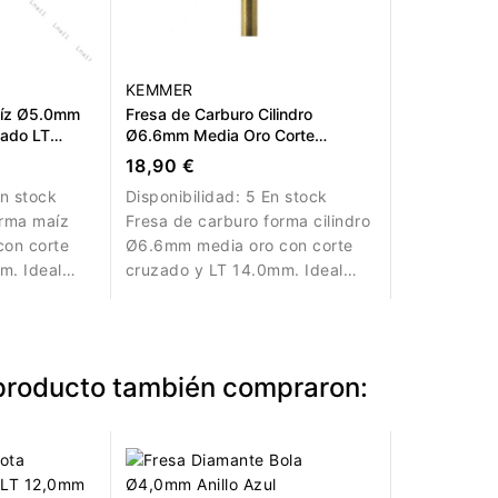
KEMMER
aíz Ø5.0mm
Fresa de Carburo Cilindro
zado LT
Ø6.6mm Media Oro Corte
Cruzado LT 14.0mm
18,90 €
n stock
Disponibilidad:
5 En stock
orma maíz
Fresa de carburo forma cilindro
con corte
Ø6.6mm media oro con corte
m. Ideal
cruzado y LT 14.0mm. Ideal
elicado y
para eliminación controlada de
uras de
material artificial.
 producto también compraron: