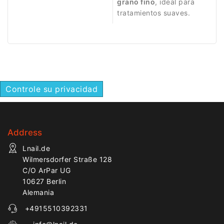
grano fino
, ideal para
polygel rápidamente.
tratamientos suaves.
Controle su privacidad
Address
Lnail.de
Wilmersdorfer Straße 128
C/O ArPar UG
10627 Berlin
Alemania
+4915510392331