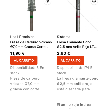
Lnail Precision
Sistema
Fresa de Carburo Volcano
Fresa Diamante Cono
Ø7,0mm Gruesa Corte
Ø2,5 mm Anillo Rojo LT
Longitudinal LT 15,0mm
10,0 mm
11,90 €
2,90 €
L/R
AL CARRITO
AL CARRITO
Disponibilidad:
3 En
Disponibilidad:
174 En
stock
stock
Fresa de carburo
La
fresa diamante cono
volcano Ø7,0 mm
Ø2,5 mm anillo rojo
gruesa con corte
está diseñada para
longitudinal y LT 15,0
trabajos de manicura
mm. Diseñada para
delicados y precisos.
El
anillo rojo indica
retirar gel, acrílico y