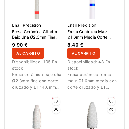
Lnail Precision
Lnail Precision
Fresa Cerámica Cilindro
Fresa Cerámica Maíz
Bajo Uña Ø2.3mm Fina
Ø1.6mm Media Corte
Corte Cruzado LT
Cruzado LT 2.6mm L/R
9,90 €
8,40 €
14.0mm
AL CARRITO
AL CARRITO
Disponibilidad:
105 En
Disponibilidad:
48 En
stock
stock
Fresa cerámica bajo uña
Fresa cerámica forma
Ø2.3mm fina con corte
maíz Ø1.6mm media con
cruzado y LT 14.0mm
corte cruzado y LT
para limpieza delicada.
2.6mm para limpieza
controlada de la
cutícula.