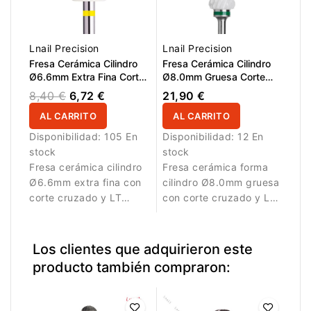
Lnail Precision
Lnail Precision
Fresa Cerámica Cilindro
Fresa Cerámica Cilindro
Ø6.6mm Extra Fina Corte
Ø8.0mm Gruesa Corte
Cruzado LT 12.7mm L/R
Cruzado LT 21.0mm
8,40 €
6,72 €
21,90 €
AL CARRITO
AL CARRITO
Disponibilidad:
105 En
Disponibilidad:
12 En
stock
stock
Fresa cerámica cilindro
Fresa cerámica forma
Ø6.6mm extra fina con
cilindro Ø8.0mm gruesa
corte cruzado y LT
con corte cruzado y LT
12.7mm para acabado
21.0mm para
suave y preciso.
eliminación rápida de
material artificial.
Los clientes que adquirieron este
producto también compraron: