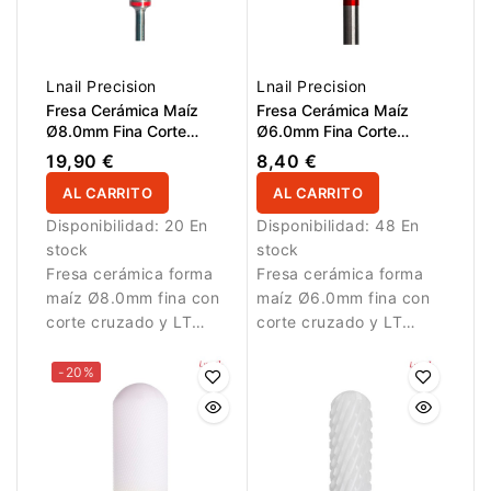
Lnail Precision
Lnail Precision
Fresa Cerámica Maíz
Fresa Cerámica Maíz
Ø8.0mm Fina Corte
Ø6.0mm Fina Corte
Cruzado LT 21.0mm
Cruzado LT 14.5mm
19,90 €
8,40 €
AL CARRITO
AL CARRITO
Disponibilidad:
20 En
Disponibilidad:
48 En
stock
stock
Fresa cerámica forma
Fresa cerámica forma
maíz Ø8.0mm fina con
maíz Ø6.0mm fina con
corte cruzado y LT
corte cruzado y LT
21.0mm. Ideal para
14.5mm para acabado
eliminación suave del
suave y preciso.
-20%
material artificial.