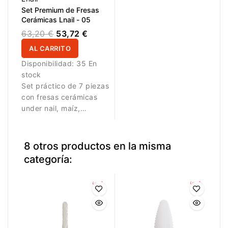
Set Premium de Fresas
Cerámicas Lnail - 05
63,20 €
53,72 €
AL CARRITO
Disponibilidad:
35 En
stock
Set práctico de 7 piezas
con fresas cerámicas
under nail, maíz,
typhoon y cilindro,
además de un cepillo de
nailon para manicura,
8 otros productos en la misma
pedicura y preparación.
categoría: