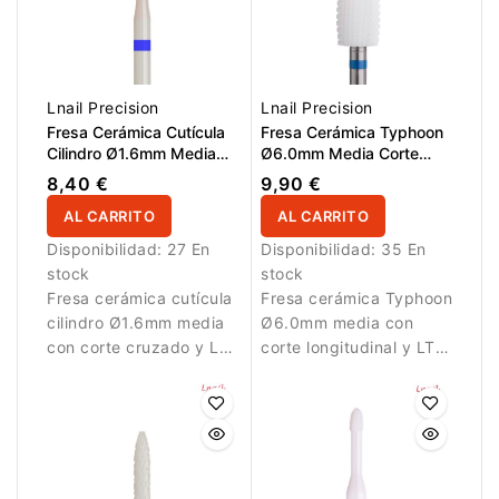
Lnail Precision
Lnail Precision
Fresa Cerámica Cutícula
Fresa Cerámica Typhoon
Cilindro Ø1.6mm Media
Ø6.0mm Media Corte
Corte Cruzado LT 7.5mm
Longitudinal LT 14.5mm
8,40 €
9,90 €
L/R
AL CARRITO
AL CARRITO
Disponibilidad:
27 En
Disponibilidad:
35 En
stock
stock
Fresa cerámica cutícula
Fresa cerámica Typhoon
cilindro Ø1.6mm media
Ø6.0mm media con
con corte cruzado y LT
corte longitudinal y LT
7.5mm para limpieza
14.5mm para trabajo
controlada.
equilibrado.