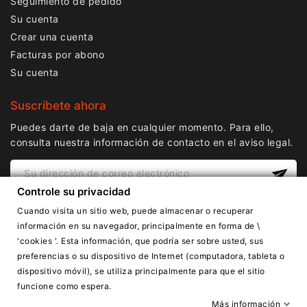
Seguimiento de pedido
Su cuenta
Crear una cuenta
Facturas por abono
Su cuenta
Suscríbete ahora
Puedes darte de baja en cualquier momento. Para ello,
consulta nuestra información de contacto en el aviso legal.
Controle su privacidad
Cuando visita un sitio web, puede almacenar o recuperar
información en su navegador, principalmente en forma de \
'cookies '. Esta información, que podría ser sobre usted, sus
preferencias o su dispositivo de Internet (computadora, tableta o
dispositivo móvil), se utiliza principalmente para que el sitio
Copyright © Lnail.de 2016-2026. Todos los derechos
funcione como espera.
reservados.
Más información