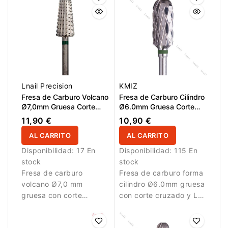
Lnail Precision
KMIZ
Fresa de Carburo Volcano
Fresa de Carburo Cilindro
Ø7,0mm Gruesa Corte
Ø6.0mm Gruesa Corte
Longitudinal LT 15,0mm
Cruzado LT 13.0mm
11,90 €
10,90 €
AL CARRITO
AL CARRITO
Disponibilidad:
17 En
Disponibilidad:
115 En
stock
stock
Fresa de carburo
Fresa de carburo forma
volcano Ø7,0 mm
cilindro Ø6.0mm gruesa
gruesa con corte
con corte cruzado y LT
longitudinal y LT 15,0
13.0mm. Diseñada para
mm. Permite retirar
eliminación eficiente de