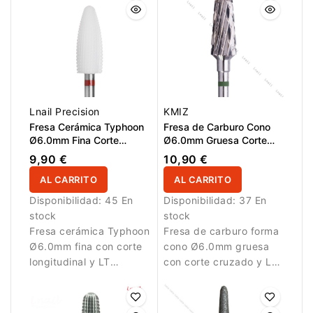
material de forma
material artificial.
rápida y eficiente.
Lnail Precision
KMIZ
Fresa Cerámica Typhoon
Fresa de Carburo Cono
Ø6.0mm Fina Corte
Ø6.0mm Gruesa Corte
Longitudinal LT 14.5mm
Cruzado LT 13.0mm
9,90 €
10,90 €
L/R
AL CARRITO
AL CARRITO
Disponibilidad:
45 En
Disponibilidad:
37 En
stock
stock
Fresa cerámica Typhoon
Fresa de carburo forma
Ø6.0mm fina con corte
cono Ø6.0mm gruesa
longitudinal y LT
con corte cruzado y LT
14.5mm para acabado
13.0mm. Diseñada para
preciso.
retirar material artificial
de forma eficiente.