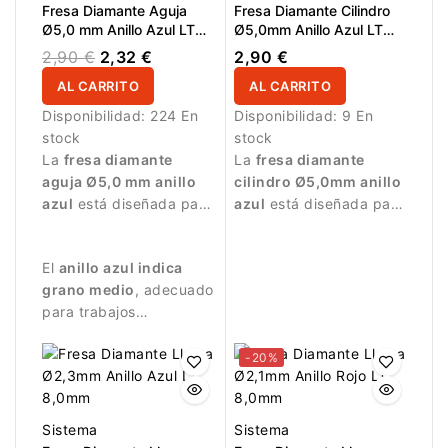
Fresa Diamante Aguja
Fresa Diamante Cilindro
Ø5,0 mm Anillo Azul LT
Ø5,0mm Anillo Azul LT
12,0 mm
9,0mm
2,90 €
2,32 €
2,90 €
AL CARRITO
AL CARRITO
Disponibilidad:
224 En
Disponibilidad:
9 En
stock
stock
La
fresa diamante
La
fresa diamante
aguja Ø5,0 mm anillo
cilindro Ø5,0mm anillo
azul
está diseñada para
azul
está diseñada para
trabajos de manicura
trabajar la superficie de
precisos.
la uña y realizar
El
anillo azul indica
trabajos de manicura
grano medio
, adecuado
con precisión.
para trabajos
equilibrados y
controlados.
-20%
Sistema
Sistema