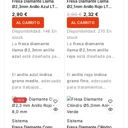
Fresa Diamante Llama
Fresa Diamante Llama
Ø2,3mm Anillo Azul LT
Ø2,1mm Anillo Rojo LT
8,0mm
8,0mm
2,90 €
2,90 €
2,32 €
AL CARRITO
AL CARRITO
Disponibilidad:
146 En
Disponibilidad:
270 En
stock
stock
La
fresa diamante
La
fresa diamante
llama Ø2,3mm anillo
llama Ø2,1mm anillo
azul
está diseñada para
rojo
está diseñada para
trabajos de manicura
trabajos de manicura
precisos.
delicados y precisos.
El
anillo azul indica
El
anillo rojo indica
grano medio
, adecuado
grano fino
, adecuado
para trabajos
para tratamientos
equilibrados y
suaves y controlados.
controlados.
-20%
Sistema
Sistema
Fresa Diamante Cono
Fresa Diamante Cilindro