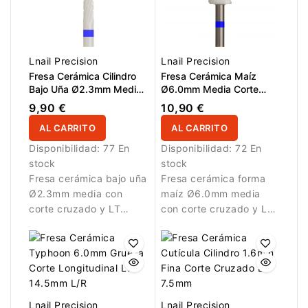
Lnail Precision
Lnail Precision
Fresa Cerámica Cilindro
Fresa Cerámica Maíz
Bajo Uña Ø2.3mm Media
Ø6.0mm Media Corte
Corte Cruzado LT
Cruzado LT 16.0mm L/R
9,90 €
10,90 €
14.0mm
AL CARRITO
AL CARRITO
Disponibilidad:
77 En
Disponibilidad:
72 En
stock
stock
Fresa cerámica bajo uña
Fresa cerámica forma
Ø2.3mm media con
maíz Ø6.0mm media
corte cruzado y LT
con corte cruzado y LT
14.0mm para limpieza
16.0mm para
controlada.
eliminación controlada
de material artificial.
Lnail Precision
Lnail Precision