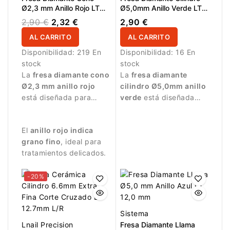
Ø2,3 mm Anillo Rojo LT
Ø5,0mm Anillo Verde LT
8,0 mm
9,0mm
2,90 €
2,32 €
2,90 €
AL CARRITO
AL CARRITO
Disponibilidad:
219 En
Disponibilidad:
16 En
stock
stock
La
fresa diamante cono
La
fresa diamante
Ø2,3 mm anillo rojo
cilindro Ø5,0mm anillo
está diseñada para
verde
está diseñada
trabajos de manicura
para trabajar la
precisos.
superficie de la uña
El
anillo rojo indica
durante la manicura
grano fino
, ideal para
profesional.
tratamientos delicados.
-20%
Sistema
Lnail Precision
Fresa Diamante Llama