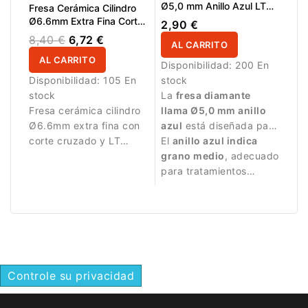
Ø5,0 mm Anillo Azul LT
Fresa Cerámica Cilindro
12,0 mm
Ø6.6mm Extra Fina Corte
2,90 €
Cruzado LT 12.7mm L/R
8,40 €
6,72 €
AL CARRITO
AL CARRITO
Disponibilidad:
200 En
Disponibilidad:
105 En
stock
stock
La
fresa diamante
Fresa cerámica cilindro
llama Ø5,0 mm anillo
Ø6.6mm extra fina con
azul
está diseñada para
corte cruzado y LT
trabajos profesionales
El
anillo azul indica
12.7mm para acabado
de manicura y pedicura.
grano medio
, adecuado
suave y preciso.
para tratamientos
equilibrados.
Controle su privacidad