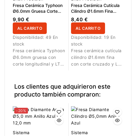
Fresa Cerámica Typhoon
Fresa Cerámica Cutícula
Ø6.0mm Gruesa Corte
Cilindro Ø1.6mm Fina
Longitudinal LT 14.5mm
Corte Cruzado LT 7.5mm
9,90 €
8,40 €
L/R
AL CARRITO
AL CARRITO
Disponibilidad:
49 En
Disponibilidad:
19 En
stock
stock
Fresa cerámica Typhoon
Fresa cerámica cutícula
Ø6.0mm gruesa con
cilindro Ø1.6mm fina
corte longitudinal y LT
con corte cruzado y LT
14.5mm para
7.5mm para limpieza
eliminación rápida de
precisa de cutícula.
material.
Los clientes que adquirieron este
producto también compraron:
-20%
Sistema
Sistema