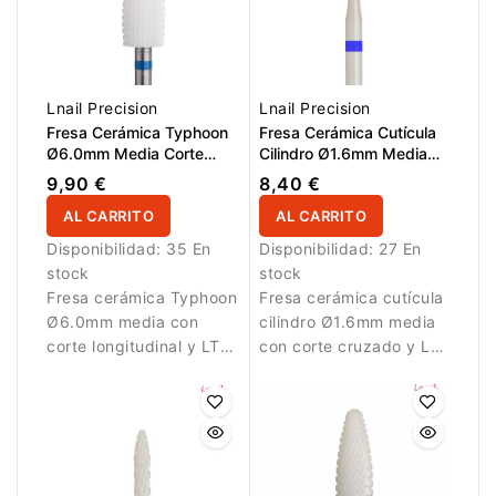
Lnail Precision
Lnail Precision
Fresa Cerámica Typhoon
Fresa Cerámica Cutícula
Ø6.0mm Media Corte
Cilindro Ø1.6mm Media
Longitudinal LT 14.5mm
Corte Cruzado LT 7.5mm
9,90 €
8,40 €
L/R
AL CARRITO
AL CARRITO
Disponibilidad:
35 En
Disponibilidad:
27 En
stock
stock
Fresa cerámica Typhoon
Fresa cerámica cutícula
Ø6.0mm media con
cilindro Ø1.6mm media
corte longitudinal y LT
con corte cruzado y LT
14.5mm para trabajo
7.5mm para limpieza
equilibrado.
controlada.