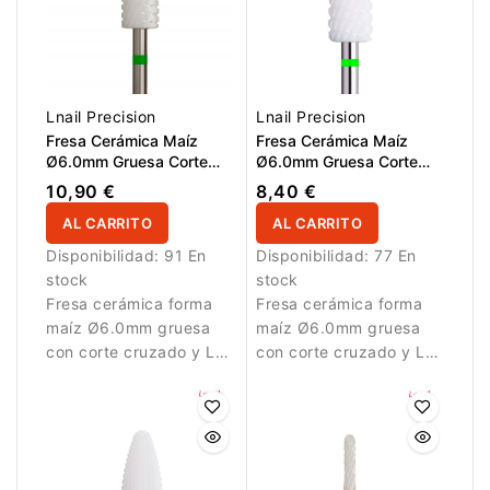
Lnail Precision
Lnail Precision
Fresa Cerámica Maíz
Fresa Cerámica Maíz
Ø6.0mm Gruesa Corte
Ø6.0mm Gruesa Corte
Cruzado LT 14.5mm L/R
Cruzado LT 14.5mm
10,90 €
8,40 €
AL CARRITO
AL CARRITO
Disponibilidad:
91 En
Disponibilidad:
77 En
stock
stock
Fresa cerámica forma
Fresa cerámica forma
maíz Ø6.0mm gruesa
maíz Ø6.0mm gruesa
con corte cruzado y LT
con corte cruzado y LT
14.5mm para
14.5mm para
eliminación rápida de
eliminación rápida de
material artificial.
material artificial.