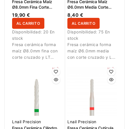
Fresa Cerámica Maíz
Fresa Cerámica Maíz
Ø8.0mm Fina Corte
Ø6.0mm Media Corte
Cruzado LT 21.0mm
Cruzado LT 14.5mm
19,90 €
8,40 €
AL CARRITO
AL CARRITO
Disponibilidad:
20 En
Disponibilidad:
75 En
stock
stock
Fresa cerámica forma
Fresa cerámica forma
maíz Ø8.0mm fina con
maíz Ø6.0mm media
corte cruzado y LT
con corte cruzado y LT
21.0mm. Ideal para
14.5mm para
eliminación suave del
eliminación y refinado
material artificial.
del material.
Lnail Precision
Lnail Precision
Fresa Cerámica Cilindro
Fresa Cerámica Cutícula