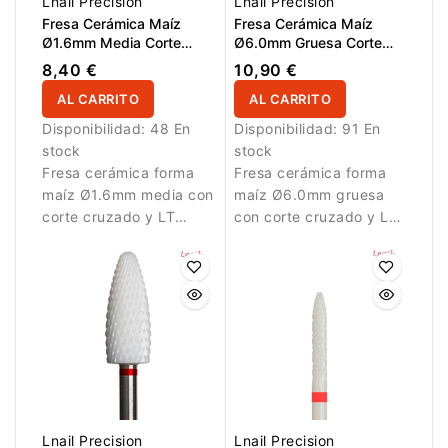
Lnail Precision
Lnail Precision
Fresa Cerámica Maíz
Fresa Cerámica Maíz
Ø1.6mm Media Corte
Ø6.0mm Gruesa Corte
Cruzado LT 2.6mm L/R
Cruzado LT 14.5mm L/R
8,40 €
10,90 €
AL CARRITO
AL CARRITO
Disponibilidad:
48 En
Disponibilidad:
91 En
stock
stock
Fresa cerámica forma
Fresa cerámica forma
maíz Ø1.6mm media con
maíz Ø6.0mm gruesa
corte cruzado y LT
con corte cruzado y LT
2.6mm para limpieza
14.5mm para
controlada de la
eliminación rápida de
cutícula.
material artificial.
Lnail Precision
Lnail Precision