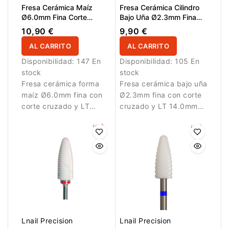
Fresa Cerámica Maíz
Fresa Cerámica Cilindro
Ø6.0mm Fina Corte
Bajo Uña Ø2.3mm Fina
Cruzado LT 14.5mm L/R
Corte Cruzado LT
10,90 €
9,90 €
14.0mm
AL CARRITO
AL CARRITO
Disponibilidad:
147 En
Disponibilidad:
105 En
stock
stock
Fresa cerámica forma
Fresa cerámica bajo uña
maíz Ø6.0mm fina con
Ø2.3mm fina con corte
corte cruzado y LT
cruzado y LT 14.0mm
14.5mm para
para limpieza delicada.
eliminación suave de
material artificial.
Lnail Precision
Lnail Precision