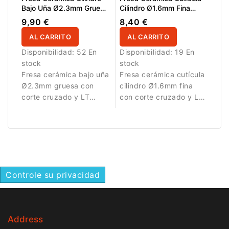
Bajo Uña Ø2.3mm Gruesa
Cilindro Ø1.6mm Fina
Corte Cruzado LT
Corte Cruzado LT 7.5mm
9,90 €
8,40 €
14.0mm
AL CARRITO
AL CARRITO
Disponibilidad:
52 En
Disponibilidad:
19 En
stock
stock
Fresa cerámica bajo uña
Fresa cerámica cutícula
Ø2.3mm gruesa con
cilindro Ø1.6mm fina
corte cruzado y LT
con corte cruzado y LT
14.0mm para limpieza y
7.5mm para limpieza
eliminación de residuos.
precisa de cutícula.
Controle su privacidad
Address