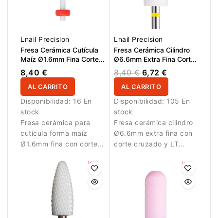
Lnail Precision
Lnail Precision
Fresa Cerámica Cutícula
Fresa Cerámica Cilindro
Maíz Ø1.6mm Fina Corte
Ø6.6mm Extra Fina Corte
Cruzado LT 2.6mm L/R
Cruzado LT 12.7mm L/R
8,40 €
8,40 €
6,72 €
AL CARRITO
AL CARRITO
Disponibilidad:
16 En
Disponibilidad:
105 En
stock
stock
Fresa cerámica para
Fresa cerámica cilindro
cutícula forma maíz
Ø6.6mm extra fina con
Ø1.6mm fina con corte
corte cruzado y LT
cruzado y LT 2.6mm
12.7mm para acabado
para limpieza precisa
suave y preciso.
de la cutícula.