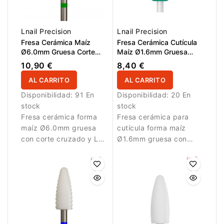
Lnail Precision
Lnail Precision
Fresa Cerámica Maíz
Fresa Cerámica Cutícula
Ø6.0mm Gruesa Corte
Maíz Ø1.6mm Gruesa
Cruzado LT 14.5mm L/R
Corte Cruzado LT 2.6mm
10,90 €
8,40 €
L/R
AL CARRITO
AL CARRITO
Disponibilidad:
91 En
Disponibilidad:
20 En
stock
stock
Fresa cerámica forma
Fresa cerámica para
maíz Ø6.0mm gruesa
cutícula forma maíz
con corte cruzado y LT
Ø1.6mm gruesa con
14.5mm para
corte cruzado y LT
eliminación rápida de
2.6mm para limpieza
material artificial.
precisa de la cutícula.