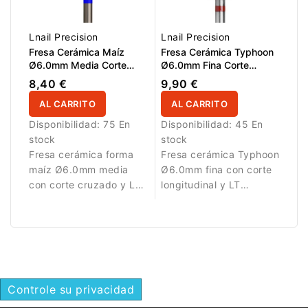
Lnail Precision
Lnail Precision
Fresa Cerámica Maíz
Fresa Cerámica Typhoon
Ø6.0mm Media Corte
Ø6.0mm Fina Corte
Cruzado LT 14.5mm
Longitudinal LT 14.5mm
8,40 €
9,90 €
L/R
AL CARRITO
AL CARRITO
Disponibilidad:
75 En
Disponibilidad:
45 En
stock
stock
Fresa cerámica forma
Fresa cerámica Typhoon
maíz Ø6.0mm media
Ø6.0mm fina con corte
con corte cruzado y LT
longitudinal y LT
14.5mm para
14.5mm para acabado
eliminación y refinado
preciso.
del material.
Controle su privacidad