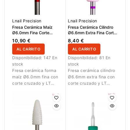
Lnail Precision
Lnail Precision
Fresa Cerámica Maíz
Fresa Cerámica Cilindro
Ø6.0mm Fina Corte
Ø6.6mm Extra Fina Corte
Cruzado LT 14.5mm L/R
Cruzado LT 12.7mm L/R
10,90 €
8,40 €
AL CARRITO
AL CARRITO
Disponibilidad:
147 En
Disponibilidad:
81 En
stock
stock
Fresa cerámica forma
Fresa cerámica cilindro
maíz Ø6.0mm fina con
Ø6.6mm extra fina con
corte cruzado y LT
corte cruzado y LT
14.5mm para
12.7mm para acabado
eliminación suave de
suave y preciso.
material artificial.