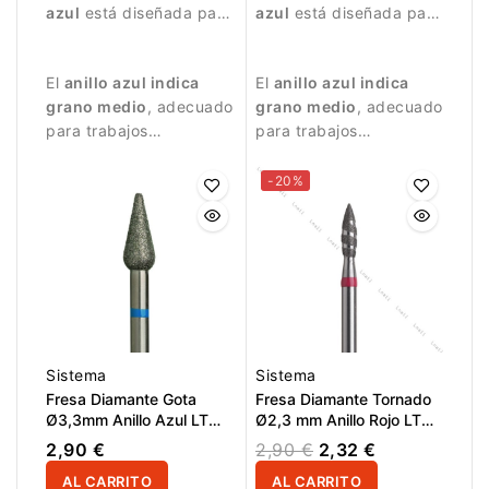
azul
está diseñada para
azul
está diseñada para
trabajos de manicura
trabajos de manicura
precisos.
precisos.
El
anillo azul indica
El
anillo azul indica
grano medio
, adecuado
grano medio
, adecuado
para trabajos
para trabajos
controlados y
controlados y
tratamiento detallado
tratamiento de la
-20%
de la uña.
superficie de la uña.
Sistema
Sistema
Fresa Diamante Gota
Fresa Diamante Tornado
Ø3,3mm Anillo Azul LT
Ø2,3 mm Anillo Rojo LT
10,0mm
8,0 mm
2,90 €
2,90 €
2,32 €
AL CARRITO
AL CARRITO