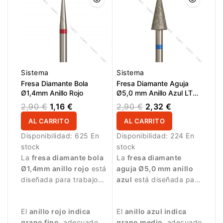
Sistema
Sistema
Fresa Diamante Bola
Fresa Diamante Aguja
Ø1,4mm Anillo Rojo
Ø5,0 mm Anillo Azul LT
12,0 mm
2,90 €
1,16 €
2,90 €
2,32 €
AL CARRITO
AL CARRITO
Disponibilidad:
625 En
Disponibilidad:
224 En
stock
stock
La
fresa diamante bola
La
fresa diamante
Ø1,4mm anillo rojo
está
aguja Ø5,0 mm anillo
diseñada para trabajos
azul
está diseñada para
de manicura delicados.
trabajos de manicura
precisos.
El
anillo rojo indica
El
anillo azul indica
grano fino
, adecuado
grano medio
, adecuado