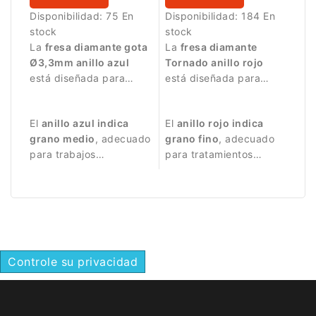
Disponibilidad:
75 En
Disponibilidad:
184 En
stock
stock
La
fresa diamante gota
La
fresa diamante
Ø3,3mm anillo azul
Tornado anillo rojo
está diseñada para
está diseñada para
trabajos de manicura
trabajos de manicura
precisos.
precisos y delicados.
El
anillo azul indica
El
anillo rojo indica
grano medio
, adecuado
grano fino
, adecuado
para trabajos
para tratamientos
equilibrados y
suaves y controlados.
controlados.
Controle su privacidad