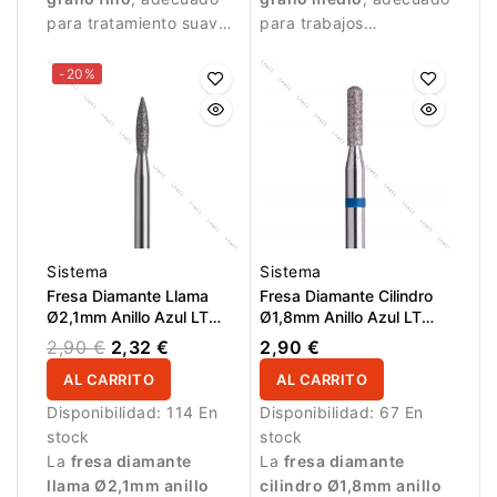
para tratamiento suave
para trabajos
de la piel alrededor de
equilibrados y
la uña.
controlados.
-20%
Sistema
Sistema
Fresa Diamante Llama
Fresa Diamante Cilindro
Ø2,1mm Anillo Azul LT
Ø1,8mm Anillo Azul LT
8,0mm
8,0mm
2,90 €
2,32 €
2,90 €
AL CARRITO
AL CARRITO
Disponibilidad:
114 En
Disponibilidad:
67 En
stock
stock
La
fresa diamante
La
fresa diamante
llama Ø2,1mm anillo
cilindro Ø1,8mm anillo