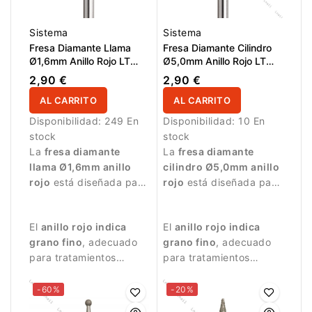
Sistema
Sistema
Fresa Diamante Llama
Fresa Diamante Cilindro
Ø1,6mm Anillo Rojo LT
Ø5,0mm Anillo Rojo LT
8,0mm
12,0mm
2,90 €
2,90 €
AL CARRITO
AL CARRITO
Disponibilidad:
249 En
Disponibilidad:
10 En
stock
stock
La
fresa diamante
La
fresa diamante
llama Ø1,6mm anillo
cilindro Ø5,0mm anillo
rojo
está diseñada para
rojo
está diseñada para
trabajos de manicura
trabajos de manicura y
delicados y precisos.
pedicura que requieren
El
anillo rojo indica
El
anillo rojo indica
una abrasión suave.
grano fino
, adecuado
grano fino
, adecuado
para tratamientos
para tratamientos
suaves y controlados.
delicados.
-60%
-20%