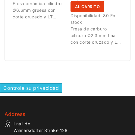
Fresa cerámica cilindro
AL CARRITO
Ø6.6mm gruesa con
Disponibilidad:
80 En
corte cruzado y LT
stock
12.7mm para
Fresa de carburo
eliminación rápida de
cilindro Ø2,3 mm fina
material artificial.
con corte cruzado y LT
8,0 mm. Diseñada para
trabajos detallados.
Controle su privacidad
Address
Lnail.de
Wilmersdorfer Straße 128