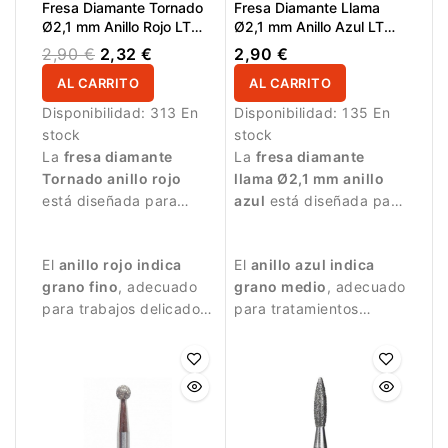
Fresa Diamante Tornado
Fresa Diamante Llama
Ø2,1 mm Anillo Rojo LT
Ø2,1 mm Anillo Azul LT
8,0 mm
8,0 mm
2,90 €
2,32 €
2,90 €
AL CARRITO
AL CARRITO
Disponibilidad:
313 En
Disponibilidad:
135 En
stock
stock
La
fresa diamante
La
fresa diamante
Tornado anillo rojo
llama Ø2,1 mm anillo
está diseñada para
azul
está diseñada para
trabajos profesionales
trabajos de manicura
de manicura.
precisos.
El
anillo rojo indica
El
anillo azul indica
grano fino
, adecuado
grano medio
, adecuado
para trabajos delicados
para tratamientos
y controlados.
equilibrados.