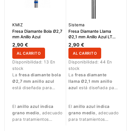
KMIZ
Sistema
Fresa Diamante Bola Ø2,7
Fresa Diamante Llama
mm Anillo Azul
Ø2,1 mm Anillo Azul LT
8,0 mm
2,90 €
2,90 €
AL CARRITO
AL CARRITO
Disponibilidad:
13 En
Disponibilidad:
44 En
stock
stock
La
fresa diamante bola
La
fresa diamante
Ø2,7 mm anillo azul
llama Ø2,1 mm anillo
está diseñada para
azul
está diseñada para
trabajos de manicura
trabajos de manicura
precisos.
precisos.
El
anillo azul indica
El
anillo azul indica
grano medio
, adecuado
grano medio
, adecuado
para tratamientos
para tratamientos
equilibrados.
equilibrados.