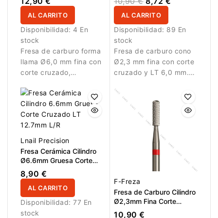
12,90 €
10,90 €
8,72 €
L/R
AL CARRITO
AL CARRITO
Disponibilidad:
4 En
Disponibilidad:
89 En
stock
stock
Fresa de carburo forma
Fresa de carburo cono
llama Ø6,0 mm fina con
Ø2,3 mm fina con corte
corte cruzado,
cruzado y LT 6,0 mm.
recubrimiento DLC, AL
Diseñada para trabajos
16,0 mm y L/R.
detallados.
Diseñada para trabajos
de precisión y refinado
de gel y acrílico.
Lnail Precision
Fresa Cerámica Cilindro
Ø6.6mm Gruesa Corte
Cruzado LT 12.7mm L/R
8,90 €
F-Freza
AL CARRITO
Fresa de Carburo Cilindro
Ø2,3mm Fina Corte
Disponibilidad:
77 En
Cruzado LT 8,0mm
stock
10,90 €