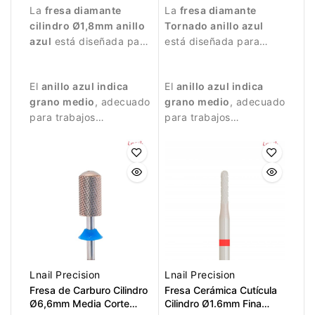
La
fresa diamante
La
fresa diamante
cilindro Ø1,8mm anillo
Tornado anillo azul
azul
está diseñada para
está diseñada para
trabajos de manicura
trabajos profesionales
precisos.
de manicura.
El
anillo azul indica
El
anillo azul indica
grano medio
, adecuado
grano medio
, adecuado
para trabajos
para trabajos
controlados y
equilibrados y
tratamiento de la
controlados.
superficie de la uña.
Lnail Precision
Lnail Precision
Fresa de Carburo Cilindro
Fresa Cerámica Cutícula
Ø6,6mm Media Corte
Cilindro Ø1.6mm Fina