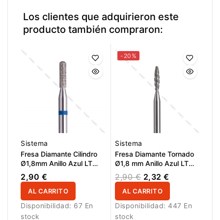
Los clientes que adquirieron este
producto también compraron:
-20%
Sistema
Sistema
Fresa Diamante Cilindro
Fresa Diamante Tornado
Ø1,8mm Anillo Azul LT
Ø1,8 mm Anillo Azul LT
8,0mm
8,0 mm
2,90 €
2,90 €
2,32 €
AL CARRITO
AL CARRITO
Disponibilidad:
67 En
Disponibilidad:
447 En
stock
stock