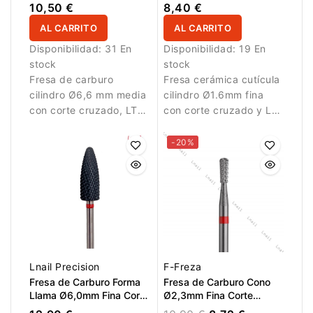
Cruzado LT 12,7mm L/R
Corte Cruzado LT 7.5mm
10,50 €
8,40 €
AL CARRITO
AL CARRITO
Disponibilidad:
31 En
Disponibilidad:
19 En
stock
stock
Fresa de carburo
Fresa cerámica cutícula
cilindro Ø6,6 mm media
cilindro Ø1.6mm fina
con corte cruzado, LT
con corte cruzado y LT
12,7 mm y corte L/R.
7.5mm para limpieza
Diseñada para
precisa de cutícula.
-20%
eliminación controlada
de material.
Lnail Precision
F-Freza
Fresa de Carburo Forma
Fresa de Carburo Cono
Llama Ø6,0mm Fina Corte
Ø2,3mm Fina Corte
Cruzado DLC LT 16,0mm
Cruzado LT 6,0mm