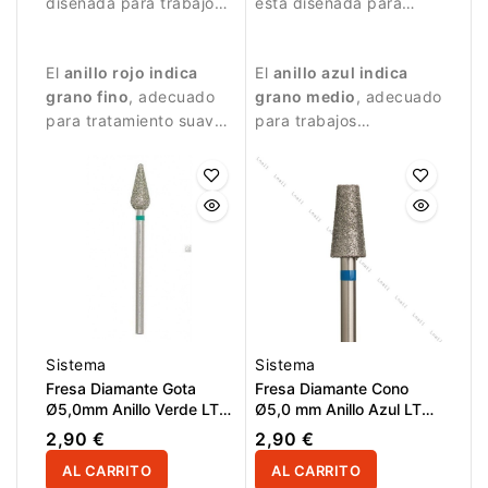
diseñada para trabajos
está diseñada para
de manicura delicados.
trabajos de manicura
precisos.
El
anillo rojo indica
El
anillo azul indica
grano fino
, adecuado
grano medio
, adecuado
para tratamiento suave
para trabajos
de la piel alrededor de
controlados y
la uña.
tratamiento detallado
de la uña.
Sistema
Sistema
Fresa Diamante Gota
Fresa Diamante Cono
Ø5,0mm Anillo Verde LT
Ø5,0 mm Anillo Azul LT
12,0mm
10,0 mm
2,90 €
2,90 €
AL CARRITO
AL CARRITO