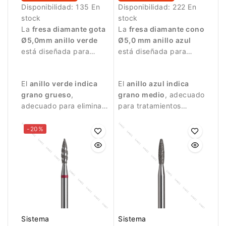
Disponibilidad:
135 En
Disponibilidad:
222 En
stock
stock
La
fresa diamante gota
La
fresa diamante cono
Ø5,0mm anillo verde
Ø5,0 mm anillo azul
está diseñada para
está diseñada para
trabajos de manicura y
trabajos de manicura
tratamiento de la
precisos.
El
anillo verde indica
El
anillo azul indica
superficie de la uña.
grano grueso
,
grano medio
, adecuado
adecuado para eliminar
para tratamientos
restos de piel y realizar
equilibrados.
trabajos más intensivos.
-20%
Sistema
Sistema