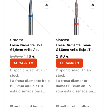
alrededor de la uña.
Sistema
Sistema
Fresa Diamante Bola
Fresa Diamante Llama
Ø1,6mm Anillo Azul
Ø1,8mm Anillo Rojo LT
8,0mm
2,90 €
1,16 €
2,90 €
AL CARRITO
AL CARRITO
Disponibilidad:
457 En
Disponibilidad:
14 En
stock
stock
La
fresa diamante bola
La
fresa diamante
Ø1,6mm anillo azul
llama Ø1,8mm anillo
está diseñada para
rojo
está diseñada para
trabajos de manicura
trabajos de manicura
precisos.
delicados.
El
anillo azul indica
El
anillo rojo indica