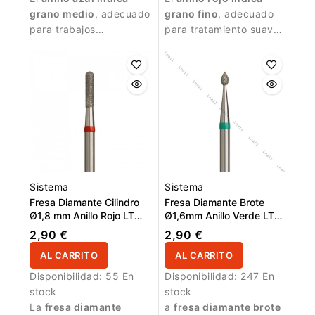
grano medio
, adecuado
grano fino
, adecuado
para trabajos
para tratamiento suave
controlados y
de la piel alrededor de
tratamiento detallado
la uña.
de la uña.
Sistema
Sistema
Fresa Diamante Cilindro
Fresa Diamante Brote
Ø1,8 mm Anillo Rojo LT
Ø1,6mm Anillo Verde LT
8,0 mm
3,0mm
2,90 €
2,90 €
AL CARRITO
AL CARRITO
Disponibilidad:
55 En
Disponibilidad:
247 En
stock
stock
La
fresa diamante
a
fresa diamante brote