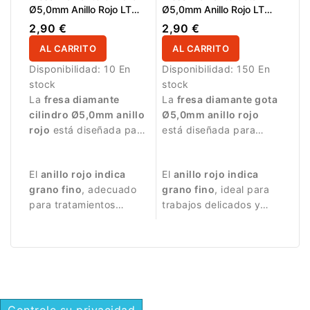
Ø5,0mm Anillo Rojo LT
Ø5,0mm Anillo Rojo LT
12,0mm
12,0mm
2,90 €
2,90 €
AL CARRITO
AL CARRITO
Disponibilidad:
10 En
Disponibilidad:
150 En
stock
stock
La
fresa diamante
La
fresa diamante gota
cilindro Ø5,0mm anillo
Ø5,0mm anillo rojo
rojo
está diseñada para
está diseñada para
trabajos de manicura y
trabajos de manicura
pedicura que requieren
precisos.
El
anillo rojo indica
El
anillo rojo indica
una abrasión suave.
grano fino
, adecuado
grano fino
, ideal para
para tratamientos
trabajos delicados y
delicados.
acabado de la
superficie de la uña.
Controle su privacidad