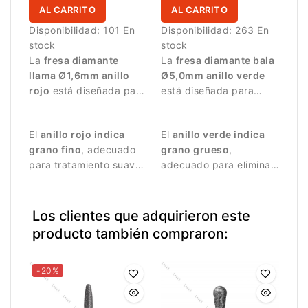
AL CARRITO
AL CARRITO
Disponibilidad:
101 En
Disponibilidad:
263 En
stock
stock
La
fresa diamante
La
fresa diamante bala
llama Ø1,6mm anillo
Ø5,0mm anillo verde
rojo
está diseñada para
está diseñada para
trabajos de manicura
trabajos de manicura y
delicados.
tratamiento de la
El
anillo rojo indica
El
anillo verde indica
superficie de la uña.
grano fino
, adecuado
grano grueso
,
para tratamiento suave
adecuado para eliminar
de la piel alrededor de
restos de piel y realizar
la uña.
trabajos más intensivos.
Los clientes que adquirieron este
producto también compraron:
-20%