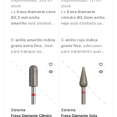
Disponibilidad:
205 En
Disponibilidad:
121 En
stock
stock
La
fresa diamante cono
La
fresa diamante
Ø2,5 mm anillo
cilindro Ø3,3mm anillo
amarillo
está diseñada
rojo
está diseñada para
para trabajos de
trabajos de manicura
manicura muy
delicados.
El
anillo amarillo indica
El
anillo rojo indica
delicados.
grano extra fino
, ideal
grano fino
, adecuado
para trabajos de
para tratamiento suave
acabado.
de la superficie de la
uña.
Sistema
Sistema
Fresa Diamante Cilindro
Fresa Diamante Gota