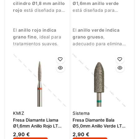
cilindro Ø1,8 mm anillo
Ø1,6mm anillo verde
rojo
está diseñada para
está diseñada para
trabajos de manicura
trabajos de manicura
delicados y precisos.
precisos en áreas
El
anillo rojo indica
El
anillo verde indica
pequeñas.
grano fino
, ideal para
grano grueso
,
tratamientos suaves.
adecuado para eliminar
restos de piel y realizar
trabajos más intensivos.
KMIZ
Sistema
Fresa Diamante Llama
Fresa Diamante Bala
Ø1,6mm Anillo Rojo LT
Ø5,0mm Anillo Verde LT
8,0mm
15,0mm
2,90 €
2,90 €