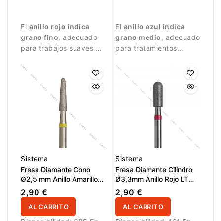
trabajos de manicura
diseñada para trabajos
delicados y precisos.
de manicura precisos.
El
anillo rojo indica
El
anillo azul indica
grano fino
, adecuado
grano medio
, adecuado
para trabajos suaves y
para tratamientos
controlados.
equilibrados y
controlados.
Sistema
Sistema
Fresa Diamante Cono
Fresa Diamante Cilindro
Ø2,5 mm Anillo Amarillo
Ø3,3mm Anillo Rojo LT
LT 10,0 mm
8,0mm
2,90 €
2,90 €
AL CARRITO
AL CARRITO