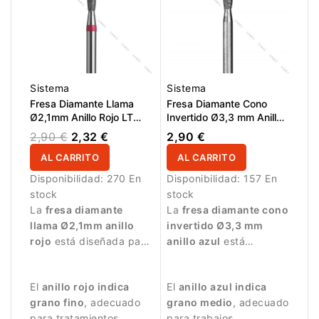
Sistema
Sistema
Fresa Diamante Llama
Fresa Diamante Cono
Ø2,1mm Anillo Rojo LT
Invertido Ø3,3 mm Anillo
8,0mm
Azul LT 7,0 mm
2,90 €
2,32 €
2,90 €
AL CARRITO
AL CARRITO
Disponibilidad:
270 En
Disponibilidad:
157 En
stock
stock
La
fresa diamante
La
fresa diamante cono
llama Ø2,1mm anillo
invertido Ø3,3 mm
rojo
está diseñada para
anillo azul
está
trabajos de manicura
diseñada para trabajos
delicados y precisos.
de manicura precisos.
El
anillo rojo indica
El
anillo azul indica
grano fino
, adecuado
grano medio
, adecuado
para tratamientos
para trabajos