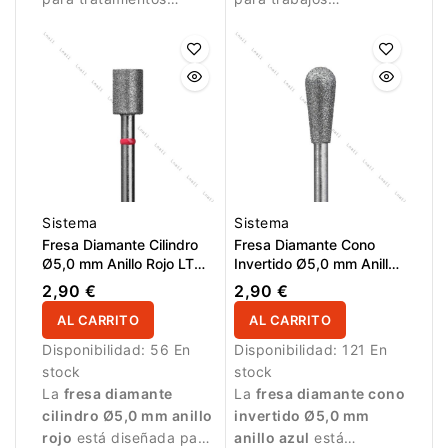
suaves y controlados.
equilibrados y
controlados.
Sistema
Sistema
Fresa Diamante Cilindro
Fresa Diamante Cono
Ø5,0 mm Anillo Rojo LT
Invertido Ø5,0 mm Anillo
6,0 mm
Azul LT 12,0 mm
2,90 €
2,90 €
AL CARRITO
AL CARRITO
Disponibilidad:
56 En
Disponibilidad:
121 En
stock
stock
La
fresa diamante
La
fresa diamante cono
cilindro Ø5,0 mm anillo
invertido Ø5,0 mm
rojo
está diseñada para
anillo azul
está