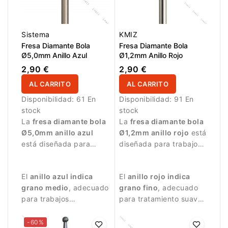
Sistema
KMIZ
Fresa Diamante Bola
Fresa Diamante Bola
Ø5,0mm Anillo Azul
Ø1,2mm Anillo Rojo
2,90 €
2,90 €
AL CARRITO
AL CARRITO
Disponibilidad:
61 En
Disponibilidad:
91 En
stock
stock
La
fresa diamante bola
La
fresa diamante bola
Ø5,0mm anillo azul
Ø1,2mm anillo rojo
está
está diseñada para
diseñada para trabajos
trabajos de manicura
de manicura delicados.
precisos.
El
anillo azul indica
El
anillo rojo indica
grano medio
, adecuado
grano fino
, adecuado
para trabajos
para tratamiento suave
controlados y
de la piel alrededor de
tratamiento de la piel
la uña.
-60%