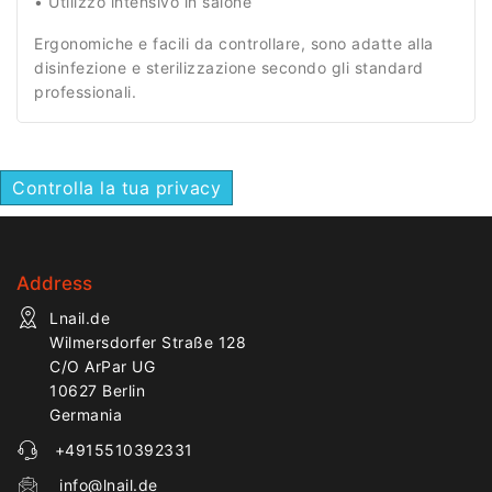
• Utilizzo intensivo in salone
Ergonomiche e facili da controllare, sono adatte alla
disinfezione e sterilizzazione secondo gli standard
professionali.
Controlla la tua privacy
Address
Lnail.de
Wilmersdorfer Straße 128
C/O ArPar UG
10627 Berlin
Germania
+4915510392331
info@lnail.de