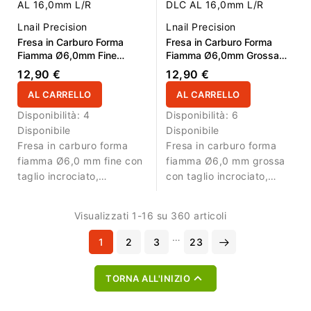
professionale.
Lnail Precision
Lnail Precision
Fresa in Carburo Forma
Fresa in Carburo Forma
Fiamma Ø6,0mm Fine
Fiamma Ø6,0mm Grossa
Taglio Incrociato DLC LL
Taglio Incrociato DLC LL
12,90 €
12,90 €
16,0mm L/R
16,0mm L/R
AL CARRELLO
AL CARRELLO
Disponibilità:
4
Disponibilità:
6
Disponibile
Disponibile
Fresa in carburo forma
Fresa in carburo forma
fiamma Ø6,0 mm fine con
fiamma Ø6,0 mm grossa
taglio incrociato,
con taglio incrociato,
rivestimento DLC, AL 16,0
rivestimento DLC, AL 16,0
mm e L/R. Ideale per
mm e L/R. Ideale per
Visualizzati 1-16 su 360 articoli
lavori di precisione e
rimozione efficiente di gel
rifinitura.
e acrilico.
…
1
2
3
23

TORNA ALL'INIZIO