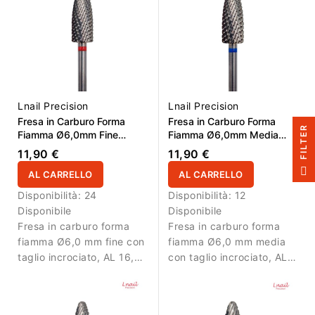
rifinitura e lavori di
precisione.
Lnail Precision
Lnail Precision
Fresa in Carburo Forma
Fresa in Carburo Forma
R
Fiamma Ø6,0mm Fine
Fiamma Ø6,0mm Media
Taglio Incrociato LL
Taglio Incrociato LL
11,90 €
11,90 €
16,0mm L/R
16,0mm L/R
F
I
L
T
E
AL CARRELLO
AL CARRELLO
Disponibilità:
24
Disponibilità:
12
Disponibile
Disponibile
Fresa in carburo forma
Fresa in carburo forma
fiamma Ø6,0 mm fine con
fiamma Ø6,0 mm media
taglio incrociato, AL 16,0
con taglio incrociato, AL
mm e L/R. Ideale per
16,0 mm e L/R. Ideale per
rifinitura precisa nella
rifinitura e riduzione
zona cuticola e riduzione
controllata del materiale.