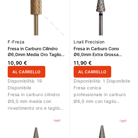
F-Freza
Lnail Precision
Fresa in Carburo Cilindro
Fresa in Carburo Cono
Ø6,0mm Media Oro Taglio
Ø6,0mm Extra Grossa
Incrociato LL 14,0mm
Taglio Incrociato Super Cut
10,90 €
11,90 €
LL 14,6mm
AL CARRELLO
AL CARRELLO
Disponibilità:
19
Disponibilità:
1 Disponibile
Disponibile
Fresa conica
Fresa in carburo cilindro
professionale in carburo
Ø6,0 mm media con
Ø6,0 mm con taglio
rivestimento oro e taglio
incrociato extra grosso
incrociato. Ideale per
Super Cut e superficie
lavorazioni controllate.
attiva di 14,6 mm. Ideale
per rimozione rapida e
intensa di gel e acrilico.