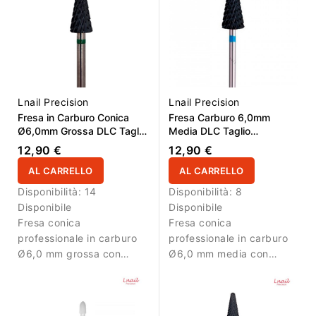
gel e acrilico con ridotta
generazione di calore.
Lnail Precision
Lnail Precision
Fresa in Carburo Conica
Fresa Carburo 6,0mm
Ø6,0mm Grossa DLC Taglio
Media DLC Taglio
Incrociato Super Cut LL
Incrociato LL 14,6mm
12,90 €
12,90 €
14,6mm
AL CARRELLO
AL CARRELLO
Disponibilità:
14
Disponibilità:
8
Disponibile
Disponibile
Fresa conica
Fresa conica
professionale in carburo
professionale in carburo
Ø6,0 mm grossa con
Ø6,0 mm media con
taglio incrociato Super
taglio incrociato Super
Cut, rivestimento DLC e
Cut, rivestimento DLC e
AL 14,6 mm. Ideale per
AL 14,6 mm. Ideale per
rimozione efficace di gel
rimozione bilanciata e