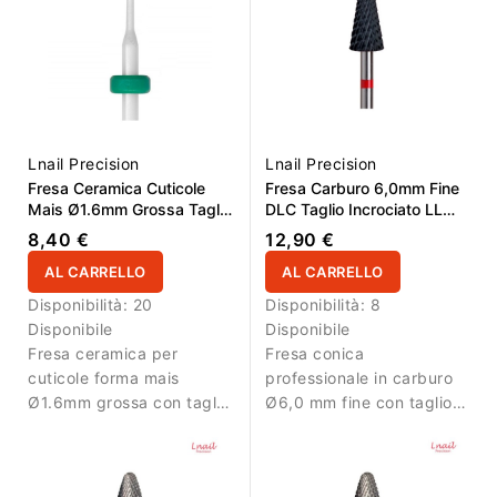
e acrilico con minore
precisa.
attrito.
Lnail Precision
Lnail Precision
Fresa Ceramica Cuticole
Fresa Carburo 6,0mm Fine
Mais Ø1.6mm Grossa Taglio
DLC Taglio Incrociato LL
Incrociato LL 2.6mm L/R
14,6mm
8,40 €
12,90 €
AL CARRELLO
AL CARRELLO
Disponibilità:
20
Disponibilità:
8
Disponibile
Disponibile
Fresa ceramica per
Fresa conica
cuticole forma mais
professionale in carburo
Ø1.6mm grossa con taglio
Ø6,0 mm fine con taglio
incrociato e LL 2.6mm per
incrociato Super Cut,
lavori di precisione.
rivestimento DLC e AL
14,6 mm. Ideale per