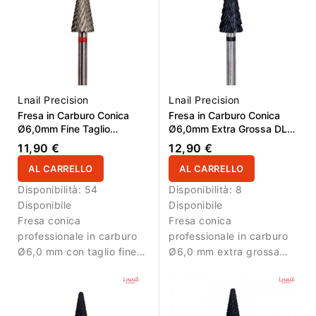
materiali duri in modo
rapido e controllato.
Lnail Precision
Lnail Precision
Fresa in Carburo Conica
Fresa in Carburo Conica
Ø6,0mm Fine Taglio
Ø6,0mm Extra Grossa DLC
Incrociato Super Cut LL
Taglio Incrociato Super Cut
11,90 €
12,90 €
14,6mm
LL 14,6mm
AL CARRELLO
AL CARRELLO
Disponibilità:
54
Disponibilità:
8
Disponibile
Disponibile
Fresa conica
Fresa conica
professionale in carburo
professionale in carburo
Ø6,0 mm con taglio fine
Ø6,0 mm extra grossa
Super Cut e AL 14,6 mm.
con taglio incrociato
Ideale per rifinitura
Super Cut, rivestimento
precisa e lavori di
DLC e AL 14,6 mm. Ideale
dettaglio su gel e acrilico.
per rimozione intensa di