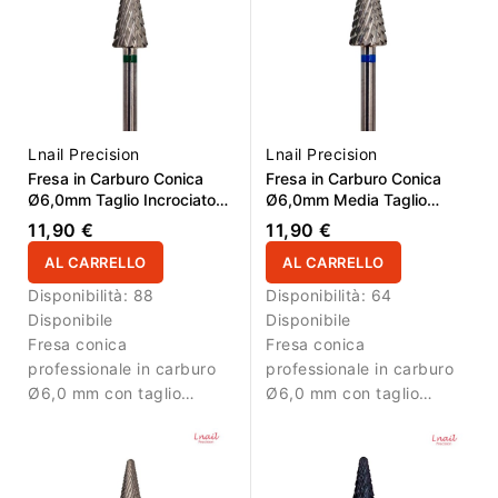
Lnail Precision
Lnail Precision
Fresa in Carburo Conica
Fresa in Carburo Conica
Ø6,0mm Taglio Incrociato
Ø6,0mm Media Taglio
Grosso Super Cut – LL
Incrociato Super Cut - LL
11,90 €
11,90 €
14,6mm
14,6mm
AL CARRELLO
AL CARRELLO
Disponibilità:
88
Disponibilità:
64
Disponibile
Disponibile
Fresa conica
Fresa conica
professionale in carburo
professionale in carburo
Ø6,0 mm con taglio
Ø6,0 mm con taglio
incrociato grosso Super
incrociato medio Super
Cut e superficie attiva di
Cut e AL 14,6 mm. Ideale
14,6 mm. Progettata per
per rimozione bilanciata e
rimuovere gel, acrilico e
precisa di gel e acrilico.