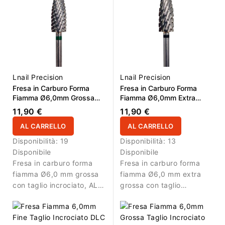
controllata del materiale.
Lnail Precision
Lnail Precision
Fresa in Carburo Forma
Fresa in Carburo Forma
Fiamma Ø6,0mm Grossa
Fiamma Ø6,0mm Extra
Taglio Incrociato LL
Grossa Taglio Incrociato LL
11,90 €
11,90 €
16,0mm L/R
16,0mm L/R
AL CARRELLO
AL CARRELLO
Disponibilità:
19
Disponibilità:
13
Disponibile
Disponibile
Fresa in carburo forma
Fresa in carburo forma
fiamma Ø6,0 mm grossa
fiamma Ø6,0 mm extra
con taglio incrociato, AL
grossa con taglio
16,0 mm e L/R. Ideale per
incrociato, AL 16,0 mm e
rimozione efficace di gel
L/R. Ideale per rimozione
e acrilico con controllo
intensa di gel e acrilico.