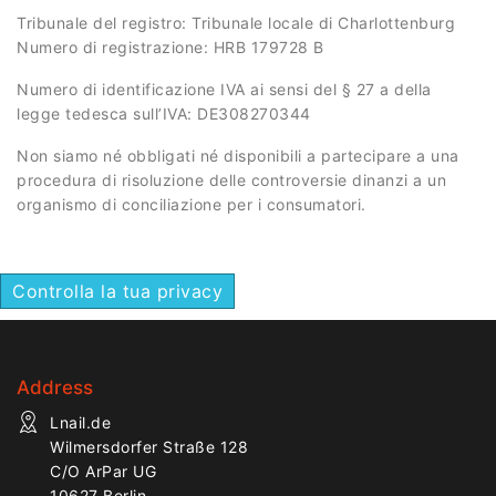
Tribunale del registro: Tribunale locale di Charlottenburg
Numero di registrazione: HRB 179728 B
Numero di identificazione IVA ai sensi del § 27 a della
legge tedesca sull’IVA: DE308270344
Non siamo né obbligati né disponibili a partecipare a una
procedura di risoluzione delle controversie dinanzi a un
organismo di conciliazione per i consumatori.
Controlla la tua privacy
Address
Lnail.de
Wilmersdorfer Straße 128
C/O ArPar UG
10627 Berlin