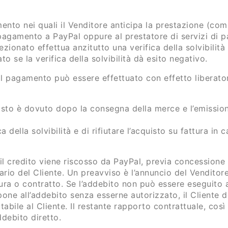
to nei quali il Venditore anticipa la prestazione (com
i pagamento a PayPal oppure al prestatore di servizi di
ezionato effettua anzitutto una verifica della solvibilità
 se la verifica della solvibilità dà esito negativo.
l pagamento può essere effettuato con effetto liberator
isto è dovuto dopo la consegna della merce e l’emissione
fica della solvibilità e di rifiutare l’acquisto su fattura
il credito viene riscosso da PayPal, previa concession
rio del Cliente. Un preavviso è l’annuncio del Venditore
a o contratto. Se l’addebito non può essere eseguito a c
pone all’addebito senza esserne autorizzato, il Cliente 
tabile al Cliente. Il restante rapporto contrattuale, così c
debito diretto.