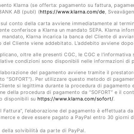
to Klarna (se offerta: pagamento su fattura, pagamento
BANK AB (publ) (
https://www.klarna.com/de
, Sveavägen 
o sul conto della carta avviene immediatamente al termi
Cliente conferisce a Klarna un mandato SEPA. Klarna infor
l mandato, Klarna incarica la banca del Cliente di avvia
del Cliente viene addebitato. L’addebito avviene dopo 
licano, oltre alle presenti CGC, le CGC e l’informativa s
lative condizioni sono disponibili nelle informazioni di
’elaborazione del pagamento avviene tramite il prestat
to “SOFORT”). Per utilizzare questo metodo di pagament
Cliente si legittima durante la procedura di pagamento
ne della procedura di pagamento da “SOFORT” e il conto
 disponibili su
https://www.klarna.com/sofort/
.
 Fattura”, l’elaborazione del pagamento è effettuata da
 merce e deve essere pagato a PayPal entro 30 giorni da
della solvibilità da parte di PayPal.