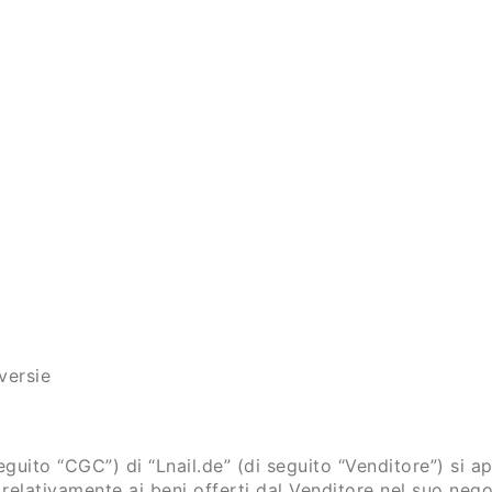
versie
guito “CGC”) di “Lnail.de” (di seguito “Venditore”) si ap
 relativamente ai beni offerti dal Venditore nel suo nego