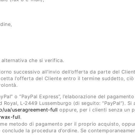
rdine,
alternativa che si verifica.
giorno successivo all’invio dell’offerta da parte del Clie
cetta l’offerta del Cliente entro il termine suddetto, ciò c
volontà.
Pal” o “PayPal Express”, l’elaborazione del pagamento a
rd Royal, L-2449 Lussemburgo (di seguito: “PayPal”). Si a
/ua/useragreement-full
oppure, per i clienti senza un p
wax-full
.
 come metodo di pagamento per il proprio acquisto, opp
e conclude la procedura d’ordine. Se contemporaneamente