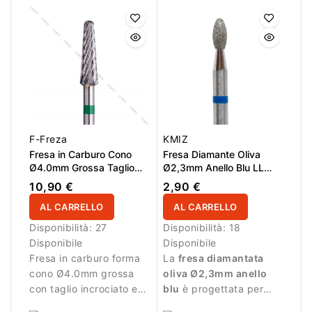
lavori di rifinitura.
arrotondata consente
lavorazioni più sicure e
controllate vicino alla
cuticola.
F-Freza
KMIZ
Fresa in Carburo Cono
Fresa Diamante Oliva
Ø4.0mm Grossa Taglio
Ø2,3mm Anello Blu LL
Incrociato LL 12.0mm
5,0mm
10,90 €
2,90 €
AL CARRELLO
AL CARRELLO
Disponibilità:
27
Disponibilità:
18
Disponibile
Disponibile
Fresa in carburo forma
La
fresa diamantata
cono Ø4.0mm grossa
oliva Ø2,3mm anello
con taglio incrociato e
blu
è progettata per
LL 12.0mm. Ideale per
lavori di precisione