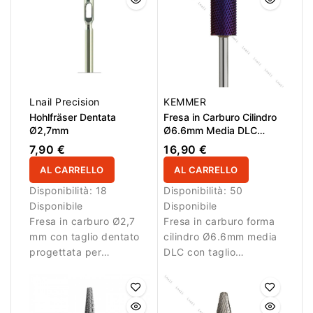
Lnail Precision
KEMMER
Hohlfräser Dentata
Fresa in Carburo Cilindro
Ø2,7mm
Ø6.6mm Media DLC
Taglio Incrociato LL
7,90 €
16,90 €
14.0mm
AL CARRELLO
AL CARRELLO
Disponibilità:
18
Disponibilità:
50
Disponibile
Disponibile
Fresa in carburo Ø2,7
Fresa in carburo forma
mm con taglio dentato
cilindro Ø6.6mm media
progettata per
DLC con taglio
rimuovere decorazioni e
incrociato e LL 14.0mm.
materiale con
Ideale per rimozione
precisione.
controllata del