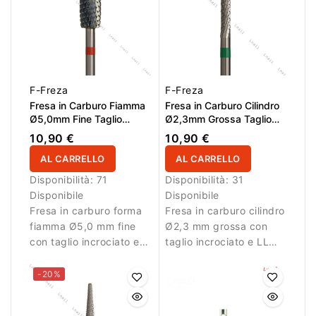
croce fine consente una
rimozione controllata
del materiale, mentre la
forma cono permette di
lavorare con precisione
nella zona della
F-Freza
F-Freza
cuticola.
Fresa in Carburo Fiamma
Fresa in Carburo Cilindro
Ø5,0mm Fine Taglio
Ø2,3mm Grossa Taglio
Incrociato LL 13,0mm
Incrociato LL 14,0mm
10,90 €
10,90 €
AL CARRELLO
AL CARRELLO
Disponibilità:
71
Disponibilità:
31
Disponibile
Disponibile
Fresa in carburo forma
Fresa in carburo cilindro
fiamma Ø5,0 mm fine
Ø2,3 mm grossa con
con taglio incrociato e
taglio incrociato e LL
LL 13,0 mm. Ideale per
14,0 mm. Ideale per
lavori di rifinitura.
rimuovere gel, acrilico e
-20%
polygel in modo
efficiente.