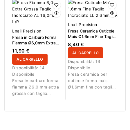
rimuovere gel, acrilico e
durante la manicure
polygel in modo
professionale.
efficiente.
Lnail Precision
Lnail Precision
Fresa Ceramica Cuticole
Mais Ø1.6mm Fine Taglio
Fresa in Carburo Forma
Incrociato LL 2.6mm L/R
Fiamma Ø6,0mm Extra
8,40 €
Grossa Taglio Incrociato
11,90 €
AL CARRELLO
LL 16,0mm L/R
AL CARRELLO
Disponibilità:
16
Disponibilità:
14
Disponibile
Disponibile
Fresa ceramica per
Fresa in carburo forma
cuticole forma mais
fiamma Ø6,0 mm extra
Ø1.6mm fine con taglio
grossa con taglio
incrociato e LL 2.6mm
incrociato, AL 16,0 mm
per lavori di precisione.
e L/R. Ideale per
rimozione intensa di gel
e acrilico.