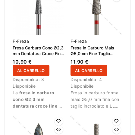
materiale.
F-Freza
F-Freza
Fresa Carburo Cono Ø2,3
Fresa in Carburo Mais
mm Dentatura Croce Fine
Ø5,0mm Fine Taglio
LL 14,0 mm
Incrociato LL 13,0mm
10,90 €
11,90 €
AL CARRELLO
AL CARRELLO
Disponibilità:
8
Disponibilità:
4
Disponibile
Disponibile
La
fresa in carburo
Fresa in carburo forma
cono Ø2,3 mm
mais Ø5,0 mm fine con
dentatura croce fine LL
taglio incrociato e LL
14,0 mm
è progettata
13,0 mm. Ideale per
per manicure e pedicure
lavori di rifinitura.
professionale di
precisione. La dentatura