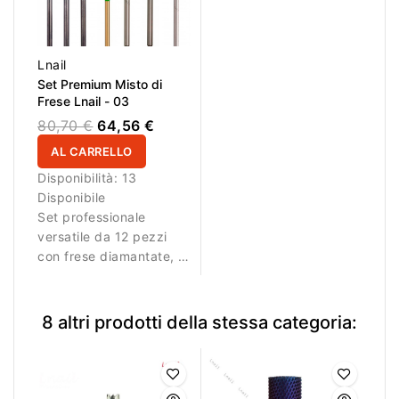
Lnail
Set Premium Misto di
Frese Lnail - 03
80,70 €
64,56 €
AL CARRELLO
Disponibilità:
13
Disponibile
Set professionale
versatile da 12 pezzi
con frese diamantate, in
metallo duro e in
ceramica, oltre a una
spazzola in nylon per
8 altri prodotti della stessa categoria:
manicure, pedicure,
preparazione, pulizia e
finitura.