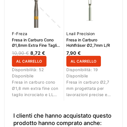
F-Freza
Lnail Precision
Fresa in Carburo Cono
Fresa in Carburo
Ø1,8mm Extra Fine Taglio
Hohlfräser Ø2,7mm L/R
Incrociato LL 8,0mm
10,90 €
8,72 €
7,90 €
AL CARRELLO
AL CARRELLO
Disponibilità:
52
Disponibilità:
19
Disponibile
Disponibile
Fresa in carburo cono
Fresa in carburo Ø2,7
Ø1,8 mm extra fine con
mm progettata per
taglio incrociato e LL
lavorazioni precise e
8,0 mm. Ideale per
rimozione controllata
lavori di dettaglio.
del materiale.
I clienti che hanno acquistato questo
prodotto hanno comprato anche: