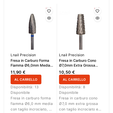
Lnail Precision
Lnail Precision
Fresa in Carburo Forma
Fresa in Carburo Cono
Fiamma Ø6,0mm Media
Ø7,0mm Extra Grossa
Taglio Incrociato LL
Taglio Incrociato LL
11,90 €
10,50 €
16,0mm L/R
15,0mm L/R
AL CARRELLO
AL CARRELLO
Disponibilità:
13
Disponibilità:
8
Disponibile
Disponibile
Fresa in carburo forma
Fresa in carburo cono
fiamma Ø6,0 mm media
Ø7,0 mm extra grossa
con taglio incrociato, AL
con taglio incrociato e