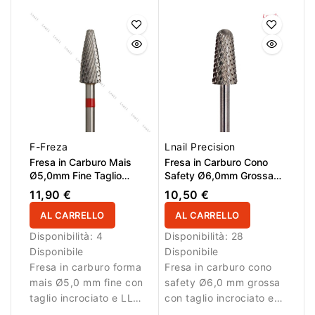
16,0 mm e L/R. Ideale
LL 15,0 mm. Ideale per
per rifinitura e riduzione
rimozione aggressiva
controllata del
del materiale.
materiale.
F-Freza
Lnail Precision
Fresa in Carburo Mais
Fresa in Carburo Cono
Ø5,0mm Fine Taglio
Safety Ø6,0mm Grossa
Incrociato LL 13,0mm
Taglio Incrociato LL
11,90 €
10,50 €
12,7mm
AL CARRELLO
AL CARRELLO
Disponibilità:
4
Disponibilità:
28
Disponibile
Disponibile
Fresa in carburo forma
Fresa in carburo cono
mais Ø5,0 mm fine con
safety Ø6,0 mm grossa
taglio incrociato e LL
con taglio incrociato e
13,0 mm. Ideale per
LL 12,7 mm. La punta