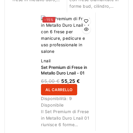
frese diamantate e
forme bud, cilindro,
spazzola in nylon per
fiamma, sfera e cono,
manicure, pedicure,
oltre a una spazzola in
-15%
preparazione, dettaglio
nylon per manicure,
e pulizia.
pedicure, preparazione
e pulizia.
Lnail
Set Premium di Frese in
Metallo Duro Lnail - 01
65,00 €
55,25 €
AL CARRELLO
Disponibilità:
9
Disponibile
Il Set Premium di Frese
in Metallo Duro Lnail 01
riunisce 6 forme
selezionate per un