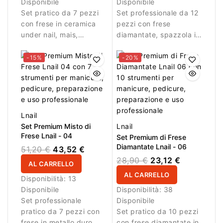
Disponibile
Disponibile
Set pratico da 7 pezzi
Set professionale da 12
con frese in ceramica
pezzi con frese
under nail, mais,
diamantate, spazzola in
typhoon e cilindro, oltre
nylon e lucidatore in
a una spazzola in nylon
silicone per manicure,
-15%
-20%
per manicure, pedicure
preparazione, dettaglio,
e preparazione.
pulizia e finitura.
Lnail
Set Premium Misto di
Lnail
Frese Lnail - 04
Set Premium di Frese
Diamantate Lnail - 06
51,20 €
43,52 €
28,90 €
23,12 €
AL CARRELLO
AL CARRELLO
Disponibilità:
13
Disponibile
Disponibilità:
38
Set professionale
Disponibile
pratico da 7 pezzi con
Set pratico da 10 pezzi
frese in metallo duro,
con frese diamantate in