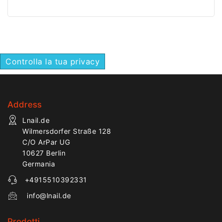
lavoro preciso,
efficiente e versatile
nella manicure e nella
pedicure.
Controlla la tua privacy
Address
Lnail.de
Wilmersdorfer Straße 128
C/O ArPar UG
10627 Berlin
Germania
+4915510392331
info@lnail.de
Prodotti