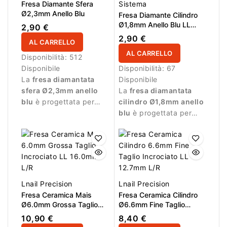
Fresa Diamante Sfera
Sistema
Ø2,3mm Anello Blu
Fresa Diamante Cilindro
Ø1,8mm Anello Blu LL
2,90 €
8,0mm
2,90 €
AL CARRELLO
AL CARRELLO
Disponibilità:
512
Disponibile
Disponibilità:
67
La
fresa diamantata
Disponibile
sfera Ø2,3mm anello
La
fresa diamantata
blu
è progettata per
cilindro Ø1,8mm anello
lavorazioni di precisione
blu
è progettata per
durante la manicure.
lavorazioni durante la
manicure professionale.
Lnail Precision
Lnail Precision
Fresa Ceramica Mais
Fresa Ceramica Cilindro
Ø6.0mm Grossa Taglio
Ø6.6mm Fine Taglio
Incrociato LL 16.0mm L/R
Incrociato LL 12.7mm L/R
10,90 €
8,40 €