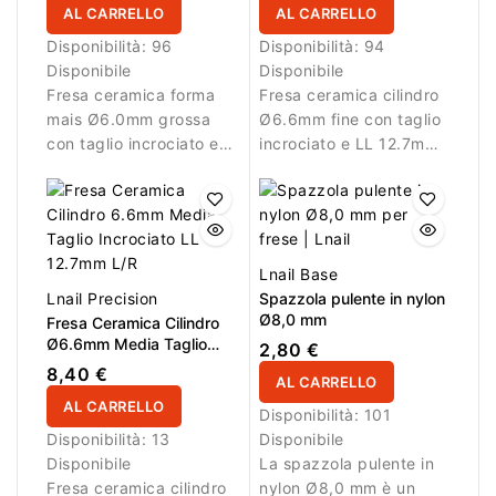
AL CARRELLO
AL CARRELLO
Disponibilità:
96
Disponibilità:
94
Disponibile
Disponibile
Fresa ceramica forma
Fresa ceramica cilindro
mais Ø6.0mm grossa
Ø6.6mm fine con taglio
con taglio incrociato e
incrociato e LL 12.7mm
LL 16.0mm per
per lavori di rifinitura.
rimozione efficiente del
materiale.
Lnail Base
Lnail Precision
Spazzola pulente in nylon
Ø8,0 mm
Fresa Ceramica Cilindro
Ø6.6mm Media Taglio
2,80 €
Incrociato LL 12.7mm L/R
8,40 €
AL CARRELLO
AL CARRELLO
Disponibilità:
101
Disponibilità:
13
Disponibile
Disponibile
La spazzola pulente in
Fresa ceramica cilindro
nylon Ø8,0 mm è un