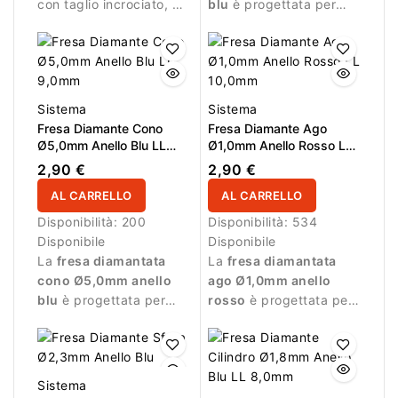
con taglio incrociato, AL
blu
è progettata per
16,0 mm e L/R. Ideale
lavorazioni di precisione
per rimozione efficace
durante la manicure.
di gel e acrilico con
controllo professionale.
Sistema
Sistema
Fresa Diamante Cono
Fresa Diamante Ago
Ø5,0mm Anello Blu LL
Ø1,0mm Anello Rosso LL
9,0mm
10,0mm
2,90 €
2,90 €
AL CARRELLO
AL CARRELLO
Disponibilità:
200
Disponibilità:
534
Disponibile
Disponibile
La
fresa diamantata
La
fresa diamantata
cono Ø5,0mm anello
ago Ø1,0mm anello
blu
è progettata per
rosso
è progettata per
lavorazioni durante la
lavorazioni delicate e di
manicure professionale.
precisione durante la
manicure.
Sistema