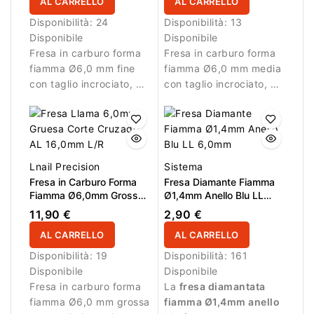
AL CARRELLO
AL CARRELLO
Disponibilità:
24
Disponibilità:
13
Disponibile
Disponibile
Fresa in carburo forma
Fresa in carburo forma
fiamma Ø6,0 mm fine
fiamma Ø6,0 mm media
con taglio incrociato, AL
con taglio incrociato, AL
16,0 mm e L/R. Ideale
16,0 mm e L/R. Ideale
per rifinitura precisa
per rifinitura e riduzione
nella zona cuticola e
controllata del
riduzione controllata del
materiale.
materiale.
Lnail Precision
Sistema
Fresa in Carburo Forma
Fresa Diamante Fiamma
Fiamma Ø6,0mm Grossa
Ø1,4mm Anello Blu LL
Taglio Incrociato LL
6,0mm
11,90 €
2,90 €
16,0mm L/R
AL CARRELLO
AL CARRELLO
Disponibilità:
19
Disponibilità:
161
Disponibile
Disponibile
Fresa in carburo forma
La
fresa diamantata
fiamma Ø6,0 mm grossa
fiamma Ø1,4mm anello