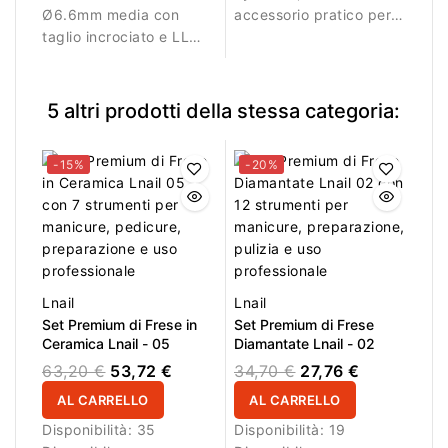
Ø6.6mm media con
accessorio pratico per
taglio incrociato e LL
pulire frese e strumenti
12.7mm per rimozione e
professionali. Le setole
rifinitura del materiale.
resistenti aiutano a
rimuovere polvere,
5 altri prodotti della stessa categoria:
residui di limatura e
tracce di prodotto in
-15%
-20%
modo rapido ed
efficace. Ideale per uso
professionale e per la
manutenzione
quotidiana degli
strumenti.
Lnail
Lnail
Set Premium di Frese in
Set Premium di Frese
Ceramica Lnail - 05
Diamantate Lnail - 02
63,20 €
53,72 €
34,70 €
27,76 €
AL CARRELLO
AL CARRELLO
Disponibilità:
35
Disponibilità:
19