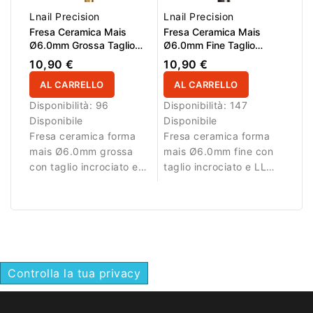
Lnail Precision
Lnail Precision
Fresa Ceramica Mais
Fresa Ceramica Mais
Ø6.0mm Grossa Taglio
Ø6.0mm Fine Taglio
Incrociato LL 16.0mm L/R
Incrociato LL 14.5mm L/R
10,90 €
10,90 €
AL CARRELLO
AL CARRELLO
Disponibilità:
96
Disponibilità:
147
Disponibile
Disponibile
Fresa ceramica forma
Fresa ceramica forma
mais Ø6.0mm grossa
mais Ø6.0mm fine con
con taglio incrociato e
taglio incrociato e LL
LL 16.0mm per
14.5mm per rimozione
rimozione efficiente del
controllata del
materiale.
materiale.
Controlla la tua privacy