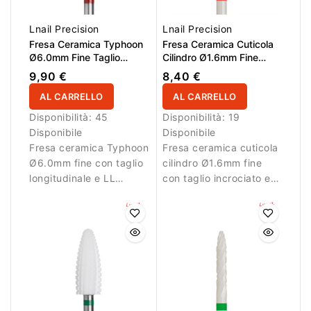
Lnail Precision
Lnail Precision
Fresa Ceramica Typhoon
Fresa Ceramica Cuticola
Ø6.0mm Fine Taglio
Cilindro Ø1.6mm Fine
Longitudinale LL 14.5mm
Taglio Incrociato LL
9,90 €
8,40 €
L/R
7.5mm
AL CARRELLO
AL CARRELLO
Disponibilità:
45
Disponibilità:
19
Disponibile
Disponibile
Fresa ceramica Typhoon
Fresa ceramica cuticola
Ø6.0mm fine con taglio
cilindro Ø1.6mm fine
longitudinale e LL
con taglio incrociato e
14.5mm per lavori di
LL 7.5mm per pulizia
precisione.
delicata.