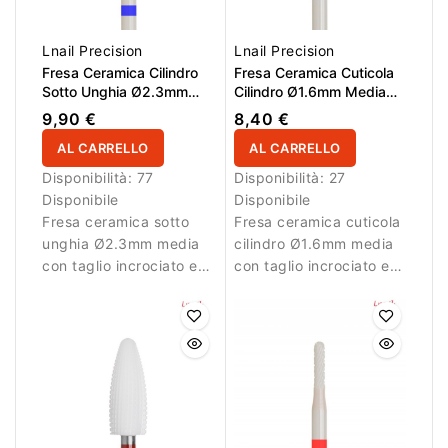
Lnail Precision
Lnail Precision
Fresa Ceramica Cilindro
Fresa Ceramica Cuticola
Sotto Unghia Ø2.3mm
Cilindro Ø1.6mm Media
Media Taglio Incrociato
Taglio Incrociato LL
9,90 €
8,40 €
LL 14.0mm
7.5mm
AL CARRELLO
AL CARRELLO
Disponibilità:
77
Disponibilità:
27
Disponibile
Disponibile
Fresa ceramica sotto
Fresa ceramica cuticola
unghia Ø2.3mm media
cilindro Ø1.6mm media
con taglio incrociato e
con taglio incrociato e
LL 14.0mm per uso
LL 7.5mm per pulizia
equilibrato.
controllata.