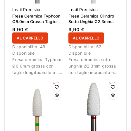
Lnail Precision
Lnail Precision
Fresa Ceramica Typhoon
Fresa Ceramica Cilindro
Ø6.0mm Grossa Taglio
Sotto Unghia Ø2.3mm
Longitudinale LL 14.5mm
Grossa Taglio Incrociato
9,90 €
9,90 €
L/R
LL 14.0mm
AL CARRELLO
AL CARRELLO
Disponibilità:
49
Disponibilità:
52
Disponibile
Disponibile
Fresa ceramica Typhoon
Fresa ceramica sotto
Ø6.0mm grossa con
unghia Ø2.3mm grossa
taglio longitudinale e LL
con taglio incrociato e
14.5mm per rimozione
LL 14.0mm per
rapida del materiale.
rimozione residui.