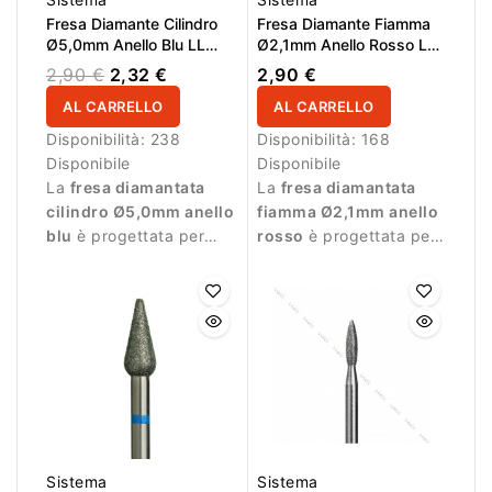
Fresa Diamante Cilindro
Fresa Diamante Fiamma
Ø5,0mm Anello Blu LL
Ø2,1mm Anello Rosso LL
1,0mm
10,0mm
2,90 €
2,32 €
2,90 €
AL CARRELLO
AL CARRELLO
Disponibilità:
238
Disponibilità:
168
Disponibile
Disponibile
La
fresa diamantata
La
fresa diamantata
cilindro Ø5,0mm anello
fiamma Ø2,1mm anello
blu
è progettata per
rosso
è progettata per
lavorazioni controllate
lavorazioni precise e
sulla superficie
delicate durante la
dell’unghia.
manicure.
Sistema
Sistema