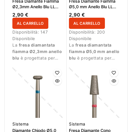
Fresa Diamante Fiamma
Fresa Diamante Fiamma
Ø2,3mm Anello Blu LL
Ø5,0 mm Anello Blu LL
10,0mm
12,0 mm
2,90 €
2,90 €
AL CARRELLO
AL CARRELLO
Disponibilità:
147
Disponibilità:
200
Disponibile
Disponibile
La
fresa diamantata
La
fresa diamantata
fiamma Ø2,3mm anello
fiamma Ø5,0 mm anello
blu
è progettata per
blu
è progettata per
lavorazioni precise
manicure e pedicure
durante la manicure.
professionale.
Sistema
Sistema
Diamante Chiodo Ø5,0
Fresa Diamante Cono