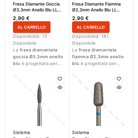
Fresa Diamante Goccia
Fresa Diamante Fiamma
Ø3,3mm Anello Blu LL
Ø2,3mm Anello Blu LL
10,0mm
8,0mm
2,90 €
2,90 €
AL CARRELLO
AL CARRELLO
Disponibilità:
75
Disponibilità:
181
Disponibile
Disponibile
La
fresa diamantata
La
fresa diamantata
goccia Ø3,3mm anello
fiamma Ø2,3mm anello
blu
è progettata per
blu
è progettata per
lavorazioni precise
lavori di precisione
durante la manicure.
durante la manicure
professionale.
Sistema
Sistema