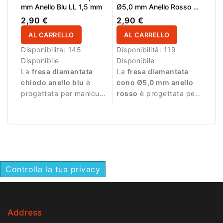
mm Anello Blu LL 1,5 mm
Ø5,0 mm Anello Rosso LL
10,0 mm
2,90 €
2,90 €
AL CARRELLO
AL CARRELLO
Disponibilità:
145
Disponibilità:
119
Disponibile
Disponibile
La
fresa diamantata
La
fresa diamantata
chiodo anello blu
è
cono Ø5,0 mm anello
progettata per manicure
rosso
è progettata per
professionale e
manicure professionale
lavorazioni precise.
e lavorazioni delicate.
Controlla la tua privacy
Address