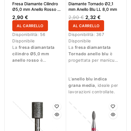
Fresa Diamante Cilindro
Diamante Tornado Ø2,1
Ø5,0 mm Anello Rosso LL
mm Anello Blu LL 8,0 mm
6,0 mm
2,90 €
2,90 €
2,32 €
AL CARRELLO
AL CARRELLO
Disponibilità:
56
Disponibilità:
367
Disponibile
Disponibile
La
fresa diamantata
La
fresa diamantata
cilindro Ø5,0 mm
Tornado anello blu
è
anello rosso
è
progettata per manicure
progettata per manicure
professionale e
professionale e
lavorazioni precise.
L’
anello blu indica
lavorazioni delicate.
grana media
, ideale per
lavorazioni controllate.