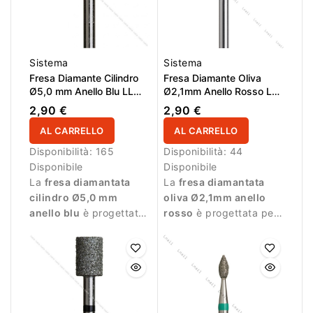
Sistema
Sistema
Fresa Diamante Cilindro
Fresa Diamante Oliva
Ø5,0 mm Anello Blu LL
Ø2,1mm Anello Rosso LL
6,0 mm
5,0mm
2,90 €
2,90 €
AL CARRELLO
AL CARRELLO
Disponibilità:
165
Disponibilità:
44
Disponibile
Disponibile
La
fresa diamantata
La
fresa diamantata
cilindro Ø5,0 mm
oliva Ø2,1mm anello
anello blu
è progettata
rosso
è progettata per
per manicure
lavorazioni delicate
professionale e
durante la manicure.
lavorazioni precise.