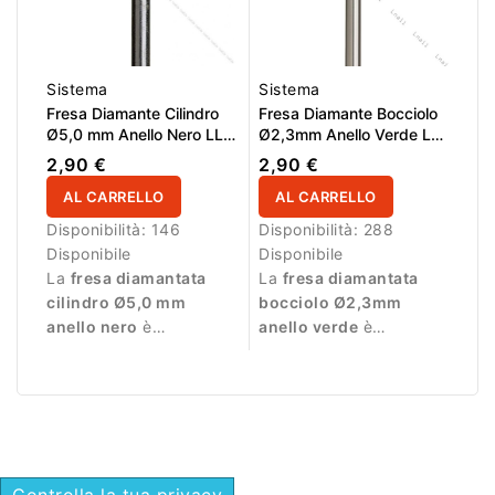
Sistema
Sistema
Fresa Diamante Cilindro
Fresa Diamante Bocciolo
Ø5,0 mm Anello Nero LL
Ø2,3mm Anello Verde LL
6,0 mm
5,0mm
2,90 €
2,90 €
AL CARRELLO
AL CARRELLO
Disponibilità:
146
Disponibilità:
288
Disponibile
Disponibile
La
fresa diamantata
La
fresa diamantata
cilindro Ø5,0 mm
bocciolo Ø2,3mm
anello nero
è
anello verde
è
progettata per manicure
progettata per
professionale e
lavorazioni di precisione
lavorazioni molto
durante la manicure.
intense.
Controlla la tua privacy