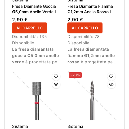
Fresa Diamante Goccia
Fresa Diamante Fiamma
Ø5,0mm Anello Verde LL
Ø1,2mm Anello Rosso LL
12,0mm
6,0mm
2,90 €
2,90 €
AL CARRELLO
AL CARRELLO
Disponibilità:
135
Disponibilità:
78
Disponibile
Disponibile
La
fresa diamantata
La
fresa diamantata
goccia Ø5,0mm anello
fiamma Ø1,2mm anello
verde
è progettata per
rosso
è progettata per
lavorazioni durante la
lavorazioni precise e
manicure professionale.
delicate durante la
-20%
manicure.
Sistema
Sistema