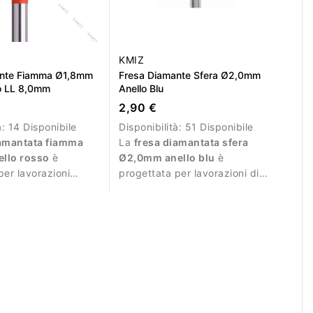
KMIZ
ante Fiamma Ø1,8mm
Fresa Diamante Sfera Ø2,0mm
o LL 8,0mm
Anello Blu
2,90 €
à:
14 Disponibile
Disponibilità:
51 Disponibile
iamantata fiamma
La
fresa diamantata sfera
llo rosso
è
Ø2,0mm anello blu
è
per lavorazioni
progettata per lavorazioni di
precise durante la
precisione durante la manicure.