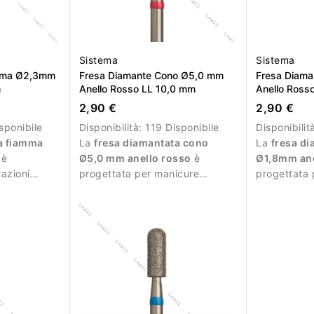
Sistema
Sistema
amma Ø2,3mm
Fresa Diamante Cono Ø5,0 mm
Fresa Diam
m
Anello Rosso LL 10,0 mm
Anello Ross
2,90 €
2,90 €
sponibile
Disponibilità:
119 Disponibile
Disponibilit
a fiamma
La
fresa diamantata cono
La
fresa d
è
Ø5,0 mm anello rosso
è
Ø1,8mm ane
razioni
progettata per manicure
progettata 
manicure.
professionale e lavorazioni
delicate e 
delicate.
manicure.