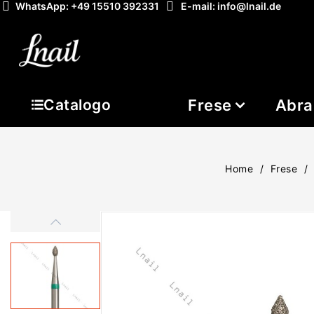
WhatsApp: +49 15510 392331
E-mail: info@lnail.de
Frese
Abra
Catalogo
Home
Frese