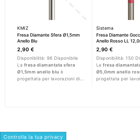
KMIZ
Sistema
Fresa Diamante Sfera Ø1,5mm
Fresa Diamante Goc
Anello Blu
Anello Rosso LL 12,
2,90 €
2,90 €
Disponibilità:
96 Disponibile
Disponibilità:
150 Di
La
fresa diamantata sfera
La
fresa diamantat
Ø1,5mm anello blu
è
Ø5,0mm anello ros
progettata per lavorazioni di
progettata per lavor
precisione durante la manicure.
precisione durante 
professionale.
Controlla la tua privacy