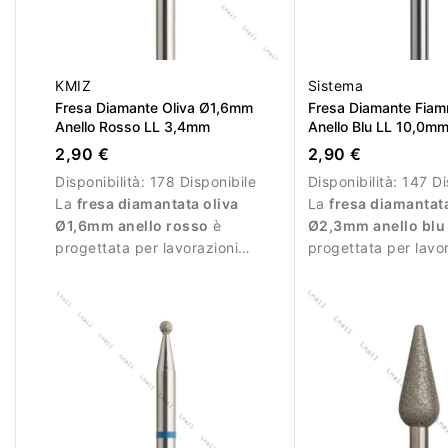
KMIZ
Sistema
Fresa Diamante Oliva Ø1,6mm
Fresa Diamante Fi
Anello Rosso LL 3,4mm
Anello Blu LL 10,0m
2,90 €
2,90 €
Disponibilità:
178 Disponibile
Disponibilità:
147 Di
La
fresa diamantata oliva
La
fresa diamantat
Ø1,6mm anello rosso
è
Ø2,3mm anello blu
progettata per lavorazioni
progettata per lavo
delicate durante la manicure.
precise durante la 