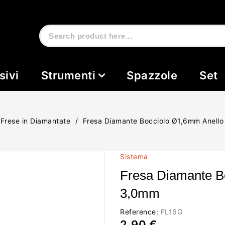
sivi
Strumenti
Spazzole
Set
Frese in Diamantate
Fresa Diamante Bocciolo Ø1,6mm Anell
Sistema
Fresa Diamante B
3,0mm
Reference:
FL16G
2,90 €