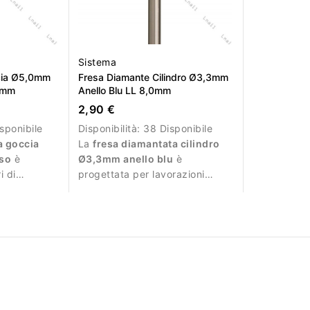
Sistema
cia Ø5,0mm
Fresa Diamante Cilindro Ø3,3mm
0mm
Anello Blu LL 8,0mm
2,90 €
sponibile
Disponibilità:
38 Disponibile
a goccia
La
fresa diamantata cilindro
so
è
Ø3,3mm anello blu
è
i di
progettata per lavorazioni
la manicure
controllate sulla superficie
dell’unghia.