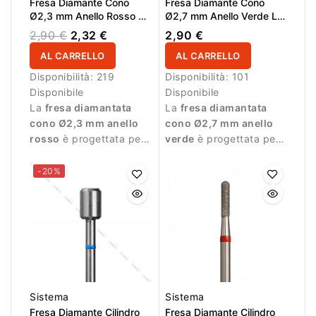
Fresa Diamante Cono
Fresa Diamante Cono
Ø2,3 mm Anello Rosso LL
Ø2,7 mm Anello Verde LL
8,0 mm
10,0 mm
2,90 €
2,32 €
2,90 €
AL CARRELLO
AL CARRELLO
Disponibilità:
219
Disponibilità:
101
Disponibile
Disponibile
La
fresa diamantata
La
fresa diamantata
cono Ø2,3 mm anello
cono Ø2,7 mm anello
rosso
è progettata per
verde
è progettata per
manicure professionale
manicure professionale
e lavori delicati.
e lavorazioni più
-20%
intense.
Sistema
Sistema
Fresa Diamante Cilindro
Fresa Diamante Cilindro