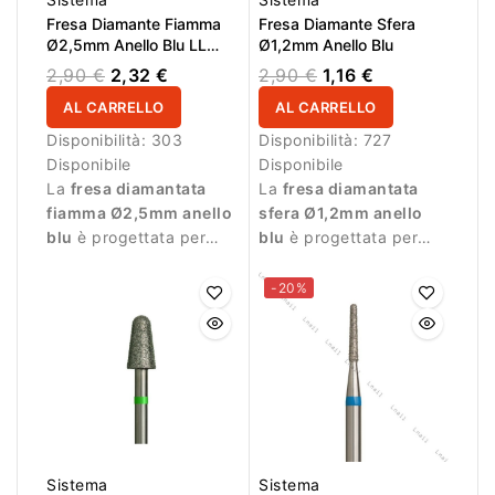
Fresa Diamante Fiamma
Fresa Diamante Sfera
Ø2,5mm Anello Blu LL
Ø1,2mm Anello Blu
8,0mm
2,90 €
2,32 €
2,90 €
1,16 €
AL CARRELLO
AL CARRELLO
Disponibilità:
303
Disponibilità:
727
Disponibile
Disponibile
La
fresa diamantata
La
fresa diamantata
fiamma Ø2,5mm anello
sfera Ø1,2mm anello
blu
è progettata per
blu
è progettata per
lavorazioni precise
lavorazioni di precisione
durante la manicure.
durante la manicure.
-20%
Sistema
Sistema