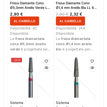
Fresa Diamante Cono
Fresa Diamante Cono
Ø5,0mm Anello Verde LL
Ø1,4 mm Anello Blu LL 6,0
9,0mm
mm
2,90 €
2,90 €
2,32 €
AL CARRELLO
AL CARRELLO
Disponibilità:
62
Disponibilità:
244
Disponibile
Disponibile
La
fresa diamantata
La
fresa diamantata
cono Ø5,0mm anello
cono Ø1,4 mm anello
verde
è progettata per
blu
è progettata per
la lavorazione della
manicure professionale
superficie dell’unghia
e lavorazioni molto
-20%
durante la manicure
precise.
professionale.
Sistema
Sistema