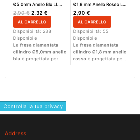
Ø5,0mm Anello Blu LL
Ø1,8 mm Anello Rosso LL
1,0mm
8,0 mm
2,90 €
2,32 €
2,90 €
AL CARRELLO
AL CARRELLO
Disponibilità:
238
Disponibilità:
55
Disponibile
Disponibile
La
fresa diamantata
La
fresa diamantata
cilindro Ø5,0mm anello
cilindro Ø1,8 mm anello
blu
è progettata per
rosso
è progettata per
lavorazioni controllate
manicure professionale
sulla superficie
e lavorazioni delicate.
dell’unghia.
Controlla la tua privacy
Address