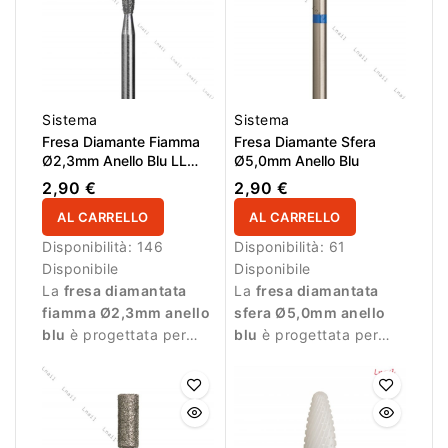
Sistema
Sistema
Fresa Diamante Fiamma
Fresa Diamante Sfera
Ø2,3mm Anello Blu LL
Ø5,0mm Anello Blu
8,0mm
2,90 €
2,90 €
AL CARRELLO
AL CARRELLO
Disponibilità:
146
Disponibilità:
61
Disponibile
Disponibile
La
fresa diamantata
La
fresa diamantata
fiamma Ø2,3mm anello
sfera Ø5,0mm anello
blu
è progettata per
blu
è progettata per
lavorazioni precise
lavorazioni di precisione
durante la manicure.
durante la manicure.