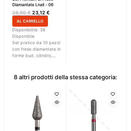
Diamantate Lnail - 06
28,90 €
23,12 €
AL CARRELLO
Disponibilità:
38
Disponibile
Set pratico da 10 pezzi
con frese diamantate in
forme bud, cilindro,
fiamma, sfera e cono,
oltre a una spazzola in
nylon per manicure,
8 altri prodotti della stessa categoria:
pedicure, preparazione
e pulizia.