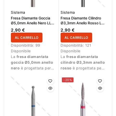
Sistema
Sistema
Fresa Diamante Goccia
Fresa Diamante Cilindro
Ø5,0mm Anello Nero LL
Ø3,3mm Anello Rosso LL
12,0mm
8,0mm
2,90 €
2,90 €
AL CARRELLO
AL CARRELLO
Disponibilità:
99
Disponibilità:
121
Disponibile
Disponibile
La
fresa diamantata
La
fresa diamantata
goccia Ø5,0mm anello
cilindro Ø3,3mm anello
nero
è progettata per
rosso
è progettata per
lavorazioni che
lavorazioni delicate sulla
richiedono maggiore
superficie dell’unghia.
-20%
abrasione.