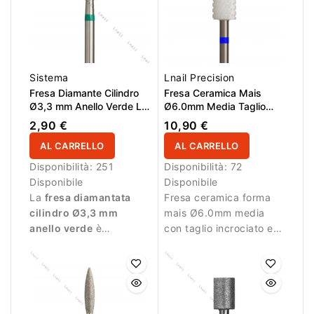
Sistema
Lnail Precision
Fresa Diamante Cilindro
Fresa Ceramica Mais
Ø3,3 mm Anello Verde LL
Ø6.0mm Media Taglio
8,0 mm
Incrociato LL 16.0mm L/R
2,90 €
10,90 €
AL CARRELLO
AL CARRELLO
Disponibilità:
251
Disponibilità:
72
Disponibile
Disponibile
La
fresa diamantata
Fresa ceramica forma
cilindro Ø3,3 mm
mais Ø6.0mm media
anello verde
è
con taglio incrociato e
progettata per manicure
LL 16.0mm per
professionale e
rimozione controllata
lavorazioni più intense.
del materiale.