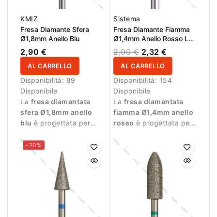
KMIZ
Sistema
Fresa Diamante Sfera
Fresa Diamante Fiamma
Ø1,8mm Anello Blu
Ø1,4mm Anello Rosso LL
8,0mm
2,90 €
2,90 €
2,32 €
AL CARRELLO
AL CARRELLO
Disponibilità:
89
Disponibilità:
154
Disponibile
Disponibile
La
fresa diamantata
La
fresa diamantata
sfera Ø1,8mm anello
fiamma Ø1,4mm anello
blu
è progettata per
rosso
è progettata per
lavorazioni di precisione
lavorazioni delicate e
durante la manicure.
precise durante la
-20%
manicure.