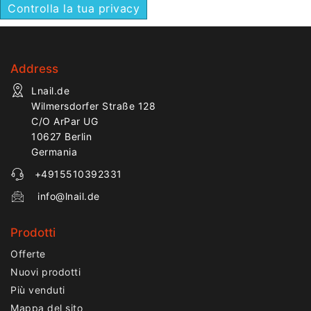
Controlla la tua privacy
Address
Lnail.de
Wilmersdorfer Straße 128
C/O ArPar UG
10627 Berlin
Germania
+4915510392331
info@lnail.de
Prodotti
Offerte
Nuovi prodotti
Più venduti
Mappa del sito