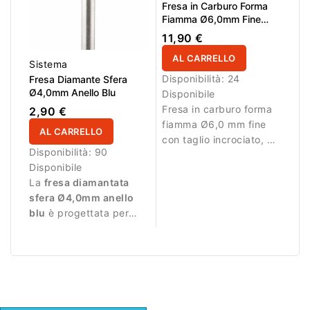
Fresa in Carburo Forma
Fiamma Ø6,0mm Fine
Taglio Incrociato LL
11,90 €
16,0mm L/R
AL CARRELLO
Sistema
Disponibilità:
24
Fresa Diamante Sfera
Ø4,0mm Anello Blu
Disponibile
Fresa in carburo forma
2,90 €
fiamma Ø6,0 mm fine
AL CARRELLO
con taglio incrociato, AL
Disponibilità:
90
16,0 mm e L/R. Ideale
Disponibile
per rifinitura precisa
La
fresa diamantata
nella zona cuticola e
sfera Ø4,0mm anello
riduzione controllata del
blu
è progettata per
materiale.
lavorazioni di precisione
durante la manicure.