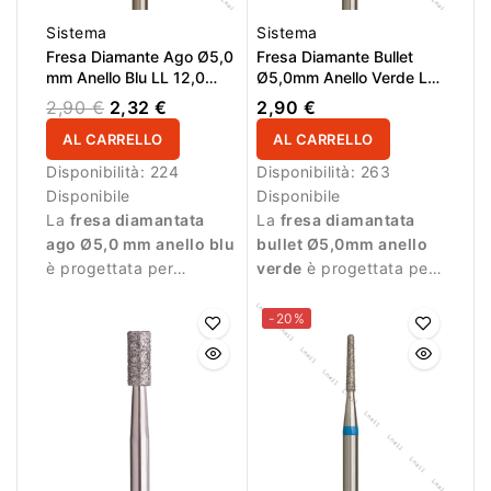
Sistema
Sistema
Fresa Diamante Ago Ø5,0
Fresa Diamante Bullet
mm Anello Blu LL 12,0
Ø5,0mm Anello Verde LL
mm
15,0mm
2,90 €
2,32 €
2,90 €
AL CARRELLO
AL CARRELLO
Disponibilità:
224
Disponibilità:
263
Disponibile
Disponibile
La
fresa diamantata
La
fresa diamantata
ago Ø5,0 mm anello blu
bullet Ø5,0mm anello
è progettata per
verde
è progettata per
manicure professionale
lavorazioni durante la
e lavorazioni precise.
manicure professionale.
-20%