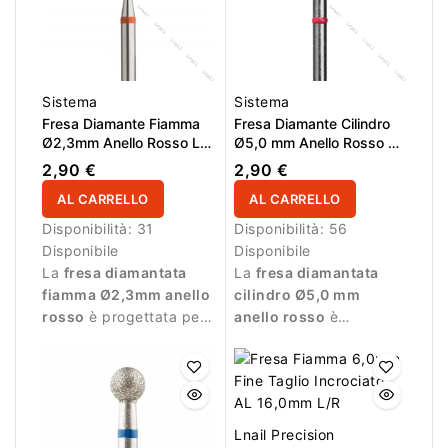
Sistema
Sistema
Fresa Diamante Fiamma
Fresa Diamante Cilindro
Ø2,3mm Anello Rosso LL
Ø5,0 mm Anello Rosso LL
10,0mm
6,0 mm
2,90 €
2,90 €
AL CARRELLO
AL CARRELLO
Disponibilità:
31
Disponibilità:
56
Disponibile
Disponibile
La
fresa diamantata
La
fresa diamantata
fiamma Ø2,3mm anello
cilindro Ø5,0 mm
rosso
è progettata per
anello rosso
è
lavorazioni delicate e
progettata per manicure
precise durante la
professionale e
manicure.
lavorazioni delicate.
Lnail Precision