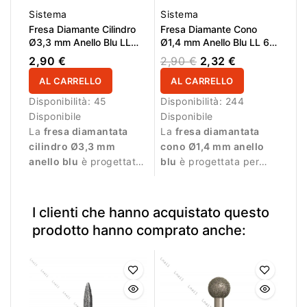
Sistema
Sistema
Fresa Diamante Cilindro
Fresa Diamante Cono
Ø3,3 mm Anello Blu LL
Ø1,4 mm Anello Blu LL 6,0
6,0 mm
mm
2,90 €
2,90 €
2,32 €
AL CARRELLO
AL CARRELLO
Disponibilità:
45
Disponibilità:
244
Disponibile
Disponibile
La
fresa diamantata
La
fresa diamantata
cilindro Ø3,3 mm
cono Ø1,4 mm anello
anello blu
è progettata
blu
è progettata per
per manicure
manicure professionale
professionale e
e lavorazioni molto
lavorazioni precise.
precise.
I clienti che hanno acquistato questo
prodotto hanno comprato anche: