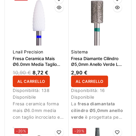
Lnail Precision
Sistema
Fresa Ceramica Mais
Fresa Diamante Cilindro
Ø6.0mm Media Taglio
Ø5,0mm Anello Verde LL
Incrociato LL 14.5mm L/R
9,0mm
10,90 €
8,72 €
2,90 €
AL CARRELLO
AL CARRELLO
Disponibilità:
138
Disponibilità:
16
Disponibile
Disponibile
Fresa ceramica forma
La
fresa diamantata
mais Ø6.0mm media
cilindro Ø5,0mm anello
con taglio incrociato e
verde
è progettata per
LL 14.5mm per
la lavorazione della
rimozione controllata
superficie dell’unghia
-20%
-20%