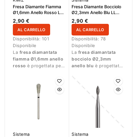
Fresa Diamante Fiamma
Fresa Diamante Bocciolo
Ø1,6mm Anello Rosso LL
Ø2,3mm Anello Blu LL
8,0mm
5,0mm
2,90 €
2,90 €
AL CARRELLO
AL CARRELLO
Disponibilità:
101
Disponibilità:
78
Disponibile
Disponibile
La
fresa diamantata
La
fresa diamantata
fiamma Ø1,6mm anello
bocciolo Ø2,3mm
rosso
è progettata per
anello blu
è progettata
lavorazioni delicate
per lavorazioni di
durante la manicure.
precisione durante la
manicure.
Sistema
Sistema