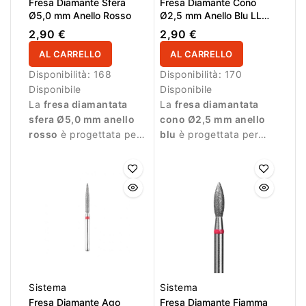
Fresa Diamante Sfera
Fresa Diamante Cono
Ø5,0 mm Anello Rosso
Ø2,5 mm Anello Blu LL
8,0 mm
2,90 €
2,90 €
AL CARRELLO
AL CARRELLO
Disponibilità:
168
Disponibilità:
170
Disponibile
Disponibile
La
fresa diamantata
La
fresa diamantata
sfera Ø5,0 mm anello
cono Ø2,5 mm anello
rosso
è progettata per
blu
è progettata per
manicure professionale
manicure professionale
e lavorazioni delicate.
e lavori di precisione.
Sistema
Sistema
Fresa Diamante Ago
Fresa Diamante Fiamma