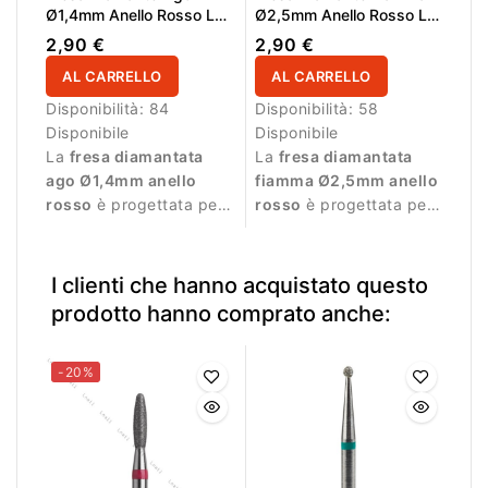
Ø1,4mm Anello Rosso LL
Ø2,5mm Anello Rosso LL
10,0mm
8,0mm
2,90 €
2,90 €
AL CARRELLO
AL CARRELLO
Disponibilità:
84
Disponibilità:
58
Disponibile
Disponibile
La
fresa diamantata
La
fresa diamantata
ago Ø1,4mm anello
fiamma Ø2,5mm anello
rosso
è progettata per
rosso
è progettata per
lavorazioni di precisione
lavorazioni precise e
durante la manicure
delicate durante la
professionale.
manicure.
I clienti che hanno acquistato questo
prodotto hanno comprato anche:
-20%