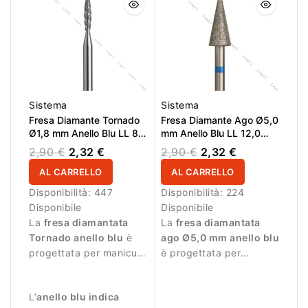
Sistema
Sistema
Fresa Diamante Tornado
Fresa Diamante Ago Ø5,0
Ø1,8 mm Anello Blu LL 8,0
mm Anello Blu LL 12,0
mm
mm
2,90 €
2,32 €
2,90 €
2,32 €
AL CARRELLO
AL CARRELLO
Disponibilità:
447
Disponibilità:
224
Disponibile
Disponibile
La
fresa diamantata
La
fresa diamantata
Tornado anello blu
è
ago Ø5,0 mm anello blu
progettata per manicure
è progettata per
professionale e
manicure professionale
lavorazioni precise.
e lavorazioni precise.
L’
anello blu indica