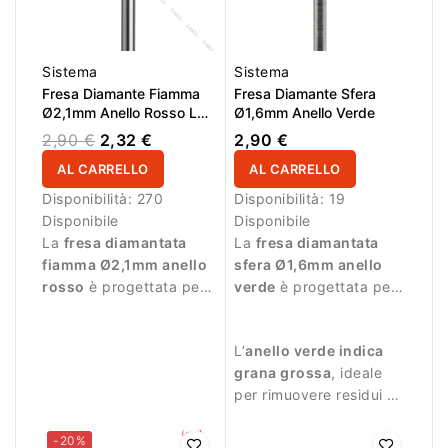
Sistema
Sistema
Fresa Diamante Fiamma
Fresa Diamante Sfera
Ø2,1mm Anello Rosso LL
Ø1,6mm Anello Verde
8,0mm
2,90 €
2,32 €
2,90 €
AL CARRELLO
AL CARRELLO
Disponibilità:
270
Disponibilità:
19
Disponibile
Disponibile
La
fresa diamantata
La
fresa diamantata
fiamma Ø2,1mm anello
sfera Ø1,6mm anello
rosso
è progettata per
verde
è progettata per
lavorazioni precise e
la pulizia efficace delle
delicate durante la
cuticole durante la
L’
anello verde indica
manicure.
manicure professionale.
grana grossa
, ideale
per rimuovere residui di
pelle e lavorare con
precisione.
-20%