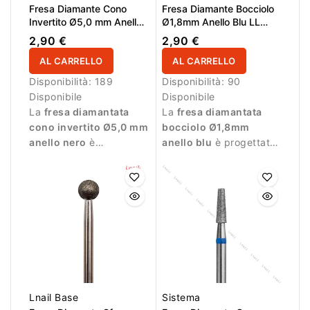
Fresa Diamante Cono
Fresa Diamante Bocciolo
Invertito Ø5,0 mm Anello
Ø1,8mm Anello Blu LL
Nero LL 12,0 mm
4,5mm
2,90 €
2,90 €
AL CARRELLO
AL CARRELLO
Disponibilità:
189
Disponibilità:
90
Disponibile
Disponibile
La
fresa diamantata
La
fresa diamantata
cono invertito Ø5,0 mm
bocciolo Ø1,8mm
anello nero
è
anello blu
è progettata
progettata per manicure
per lavorazioni precise
professionale e
durante la manicure.
lavorazioni molto
intense.
Lnail Base
Sistema