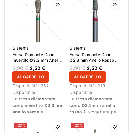
del materiale.
durante la manicure
professionale.
Sistema
Sistema
Fresa Diamante Cono
Fresa Diamante Cono
Invertito Ø3,3 mm Anello
Ø2,3 mm Anello Rosso LL
Verde LL 7,0 mm
8,0 mm
2,90 €
2,32 €
2,90 €
2,32 €
AL CARRELLO
AL CARRELLO
Disponibilità:
362
Disponibilità:
219
Disponibile
Disponibile
La
fresa diamantata
La
fresa diamantata
cono invertito Ø3,3 mm
cono Ø2,3 mm anello
anello verde
è
rosso
è progettata per
progettata per manicure
manicure professionale
professionale e
e lavori delicati.
-20%
-20%
lavorazioni più intense.