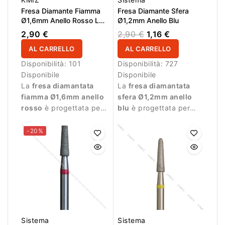
Fresa Diamante Fiamma
Fresa Diamante Sfera
Ø1,6mm Anello Rosso LL
Ø1,2mm Anello Blu
8,0mm
2,90 €
2,90 €
1,16 €
AL CARRELLO
AL CARRELLO
Disponibilità:
101
Disponibilità:
727
Disponibile
Disponibile
La
fresa diamantata
La
fresa diamantata
fiamma Ø1,6mm anello
sfera Ø1,2mm anello
rosso
è progettata per
blu
è progettata per
lavorazioni delicate
lavorazioni di precisione
durante la manicure.
durante la manicure.
-20%
Sistema
Sistema