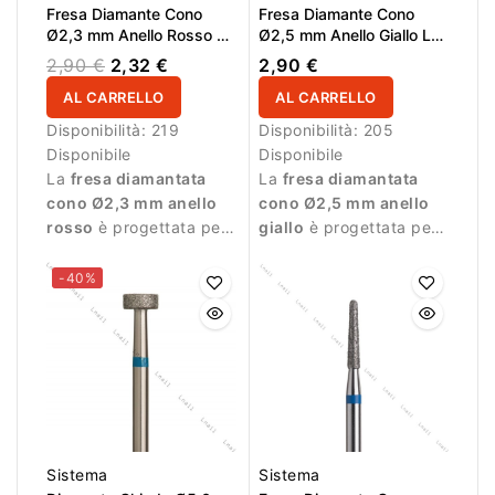
Fresa Diamante Cono
Fresa Diamante Cono
Ø2,3 mm Anello Rosso LL
Ø2,5 mm Anello Giallo LL
8,0 mm
10,0 mm
2,90 €
2,32 €
2,90 €
AL CARRELLO
AL CARRELLO
Disponibilità:
219
Disponibilità:
205
Disponibile
Disponibile
La
fresa diamantata
La
fresa diamantata
cono Ø2,3 mm anello
cono Ø2,5 mm anello
rosso
è progettata per
giallo
è progettata per
manicure professionale
manicure professionale
e lavori delicati.
e lavorazioni molto
-40%
delicate.
Sistema
Sistema