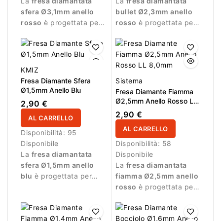
La
fresa diamantata
La
fresa diamantata
sfera Ø3,1mm anello
bullet Ø2,3mm anello
rosso
è progettata per
rosso
è progettata per
lavorazioni delicate
lavorazioni delicate
durante la manicure.
durante la manicure.
KMIZ
Fresa Diamante Sfera
Sistema
Ø1,5mm Anello Blu
Fresa Diamante Fiamma
Ø2,5mm Anello Rosso LL
2,90 €
8,0mm
2,90 €
AL CARRELLO
AL CARRELLO
Disponibilità:
95
Disponibile
Disponibilità:
58
La
fresa diamantata
Disponibile
sfera Ø1,5mm anello
La
fresa diamantata
blu
è progettata per
fiamma Ø2,5mm anello
lavorazioni di precisione
rosso
è progettata per
durante la manicure.
lavorazioni precise e
delicate durante la
manicure.