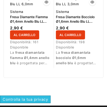
Sistema
Sistema
Fresa Diamante Fiamma
Fresa Diamante Bocciolo
Ø1,4mm Anello Blu LL
Ø1,6mm Anello Blu LL
6,0mm
3,0mm
2,90 €
2,90 €
AL CARRELLO
AL CARRELLO
Disponibilità:
161
Disponibilità:
198
Disponibile
Disponibile
La
fresa diamantata
La
fresa diamantata
fiamma Ø1,4mm anello
bocciolo Ø1,6mm
blu
è progettata per
anello blu
è progettata
lavorazioni di precisione
per lavorazioni di
durante la manicure.
precisione durante la
manicure.
Controlla la tua privacy