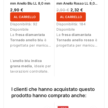
mm Anello Blu LL 8,0 mm
mm Anello Rosso LL 8,0
mm
2,90 €
2,90 €
2,32 €
AL CARRELLO
AL CARRELLO
Disponibilità:
92
Disponibilità:
184
Disponibile
Disponibile
La
fresa diamantata
La
fresa diamantata
Tornado anello blu
è
Tornado anello rosso
è
progettata per manicure
progettata per manicure
professionale e
professionale e
lavorazioni precise.
lavorazioni delicate.
L’
anello blu indica
grana media
, ideale per
lavorazioni controllate.
I clienti che hanno acquistato questo
prodotto hanno comprato anche: