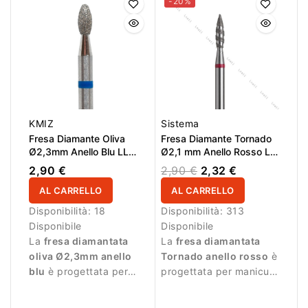
-20%
KMIZ
Sistema
Fresa Diamante Oliva
Fresa Diamante Tornado
Ø2,3mm Anello Blu LL
Ø2,1 mm Anello Rosso LL
5,0mm
8,0 mm
2,90 €
2,90 €
2,32 €
AL CARRELLO
AL CARRELLO
Disponibilità:
18
Disponibilità:
313
Disponibile
Disponibile
La
fresa diamantata
La
fresa diamantata
oliva Ø2,3mm anello
Tornado anello rosso
è
blu
è progettata per
progettata per manicure
lavori di precisione
professionale e
durante la manicure
lavorazioni delicate.