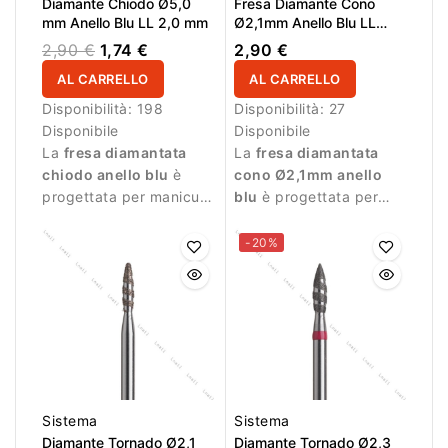
Diamante Chiodo Ø5,0
Fresa Diamante Cono
mm Anello Blu LL 2,0 mm
Ø2,1mm Anello Blu LL
10,0mm
2,90 €
1,74 €
2,90 €
AL CARRELLO
AL CARRELLO
Disponibilità:
198
Disponibilità:
27
Disponibile
Disponibile
La
fresa diamantata
La
fresa diamantata
chiodo anello blu
è
cono Ø2,1mm anello
progettata per manicure
blu
è progettata per
professionale e
lavorazioni precise
lavorazioni precise.
durante la manicure.
-20%
Sistema
Sistema
Diamante Tornado Ø2,1
Diamante Tornado Ø2,3