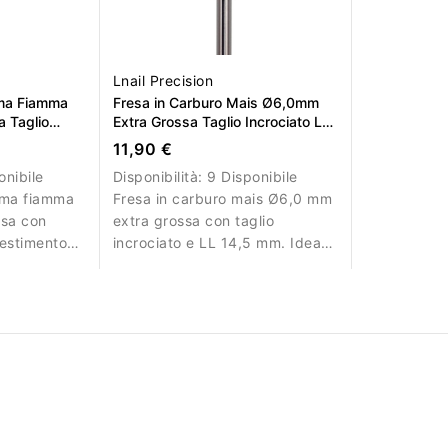
Lnail Precision
rma Fiamma
Fresa in Carburo Mais Ø6,0mm
 Taglio
Extra Grossa Taglio Incrociato LL
6,0mm L/R
14,5mm
11,90 €
onibile
Disponibilità:
9 Disponibile
orma fiamma
Fresa in carburo mais Ø6,0 mm
ssa con
extra grossa con taglio
ivestimento
incrociato e LL 14,5 mm. Ideale
L/R. Ideale
per rimozione aggressiva del
a di gel e
materiale.