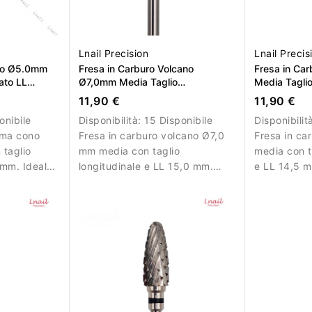
Lnail Precision
Lnail Precis
ono Ø5.0mm
Fresa in Carburo Volcano
Fresa in Ca
ato LL
Ø7,0mm Media Taglio
Media Taglio
Longitudinale LL 15,0mm
14,5mm
11,90 €
11,90 €
onibile
Disponibilità:
15 Disponibile
Disponibilit
rma cono
Fresa in carburo volcano Ø7,0
Fresa in c
taglio
mm media con taglio
media con t
0mm. Ideale
longitudinale e LL 15,0 mm.
e LL 14,5 m
crilico e
Ideale per lavorazioni
lavorazioni 
ciente.
controllate su superfici più
ampie.