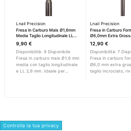
Lnail Precision
Lnail Precision
Fresa in Carburo Mais Ø1,6mm
Fresa in Carburo Fo
Media Taglio Longitudinale LL
Ø6,0mm Extra Grossa
2,6mm L/R
Incrociato DLC LL 1
9,90 €
12,90 €
Disponibilità:
9 Disponibile
Disponibilità:
7 Disp
Fresa in carburo mais Ø1,6 mm
Fresa in carburo f
media con taglio longitudinale
Ø6,0 mm extra gro
e LL 2,6 mm. Ideale per
taglio incrociato, r
lavorazioni precise.
DLC, AL 16,0 mm e 
per rimozione intens
acrilico.
Controlla la tua privacy