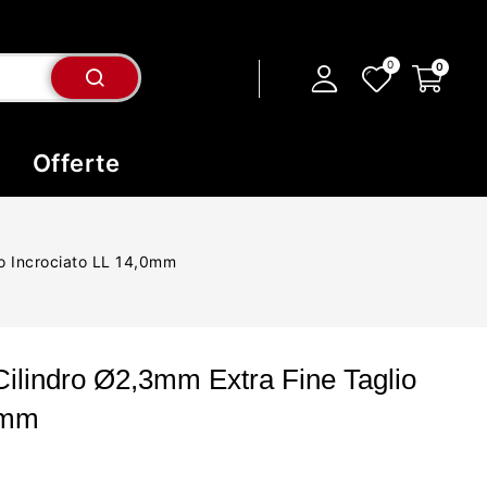
Offerte
io Incrociato LL 14,0mm
Cilindro Ø2,3mm Extra Fine Taglio
0mm