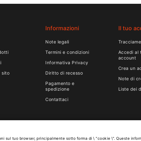
Informazioni
Il tuo a
Note legali
Tracciame
otti
Termini e condizioni
Accedi al 
account
i
Informativa Privacy
Crea un a
 sito
Diritto di recesso
Note di cr
Pagamento e
spedizione
Liste dei 
Contattaci
ni sul tuo browser, principalmente sotto forma di \ "cookie \". Queste info
Copyright © Lnail.de 2016-2026. Tutti i diritti riservati.