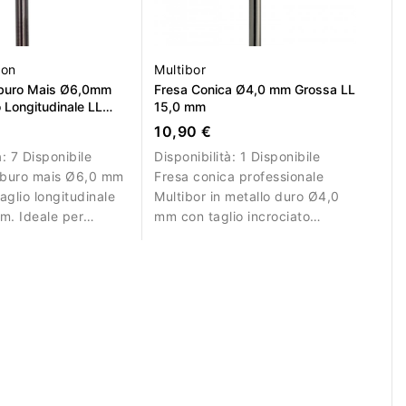
ion
Multibor
rburo Mais Ø6,0mm
Fresa Conica Ø4,0 mm Grossa LL
 Longitudinale LL
15,0 mm
10,90 €
à:
7 Disponibile
Disponibilità:
1 Disponibile
arburo mais Ø6,0 mm
Fresa conica professionale
aglio longitudinale
Multibor in metallo duro Ø4,0
m. Ideale per
mm con taglio incrociato
controllate.
grosso e LL 15,0 mm per
rimuovere gel e acrilico.