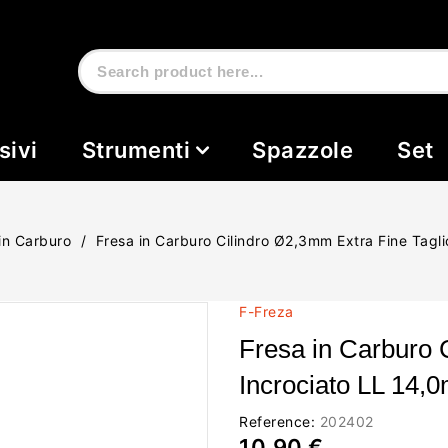
sivi
Strumenti
Spazzole
Set
in Carburo
Fresa in Carburo Cilindro Ø2,3mm Extra Fine Tagl
F-Freza
Fresa in Carburo 
Incrociato LL 14,
Reference:
202402
10,90 €