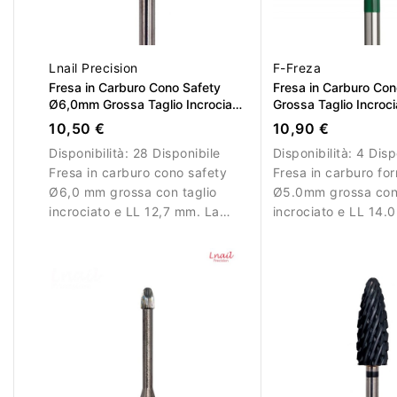
Lnail Precision
F-Freza
Fresa in Carburo Cono Safety
Fresa in Carburo C
Ø6,0mm Grossa Taglio Incrociato
Grossa Taglio Incroci
LL 12,7mm
14.0mm
10,50 €
10,90 €
Disponibilità:
28 Disponibile
Disponibilità:
4 Disp
Fresa in carburo cono safety
Fresa in carburo fo
Ø6,0 mm grossa con taglio
Ø5.0mm grossa con 
incrociato e LL 12,7 mm. La
incrociato e LL 14.
punta arrotondata consente
per rimuovere gel, a
lavorazioni più sicure e
polygel in modo effi
controllate vicino alla cuticola.