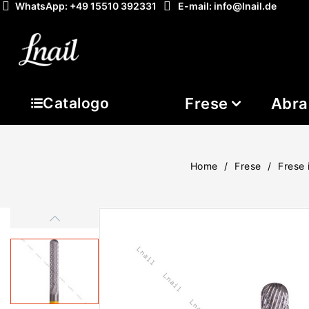
WhatsApp: +49 15510 392331
E-mail: info@lnail.de
Frese
Abra
Catalogo
Home
Frese
Frese 