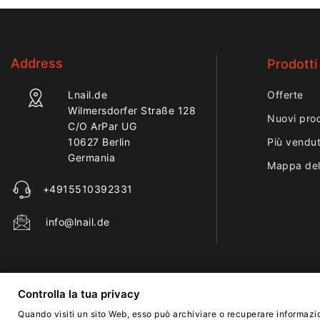
Address
Prodotti
Lnail.de
Offerte
Wilmersdorfer Straße 128
Nuovi prod
C/O ArPar UG
10627 Berlin
Più vendut
Germania
Mappa del
+4915510392331
info@lnail.de
Controlla la tua privacy
Quando visiti un sito Web, esso può archiviare o recuperare informazio
Italiano