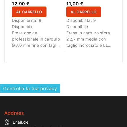
LL 14,6mm
Incrociato LL 2,7mm
12,90 €
11,00 €
AL CARRELLO
AL CARRELLO
Disponibilità:
8
Disponibilità:
9
Disponibile
Disponibile
Fresa conica
Fresa in carburo sfera
professionale in carburo
Ø2,7 mm media con
Ø6,0 mm fine con taglio
taglio incrociato e LL
incrociato Super Cut,
2,7 mm. Ideale per
rivestimento DLC e AL
lavorazioni dettagliate e
14,6 mm. Ideale per
rifiniture precise.
rifinitura e lavori di
precisione.
Controlla la tua privacy
Address
Lnail.de