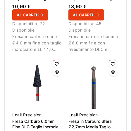
Incrociato LL 14,0mm
Longitudinale LL 14,6mm
10,90 €
13,90 €
AL CARRELLO
AL CARRELLO
Disponibilità:
22
Disponibilità:
45
Disponibile
Disponibile
Fresa in carburo cono
Fresa in carburo fiamma
Ø4,0 mm fine con taglio
Ø6,0 mm fine con
incrociato e LL 14,0
rivestimento DLC e
mm. Ideale per lavori di
taglio longitudinale.
dettaglio.
Ideale per lavori di
rifinitura.
Lnail Precision
Lnail Precision
Fresa Carburo 6,0mm
Fresa in Carburo Sfera
Fine DLC Taglio Incrociato
Ø2,7mm Media Taglio