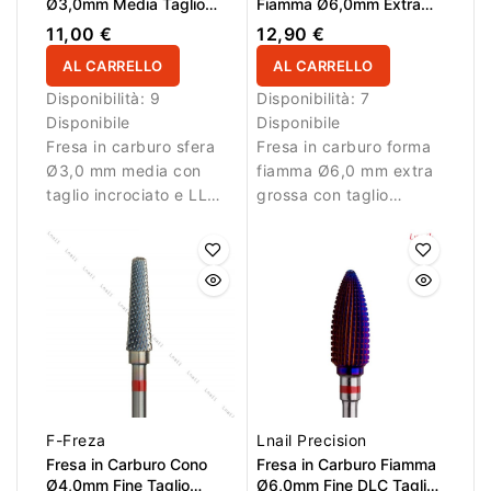
superfici più ampie e
Ø3,0mm Media Taglio
Fiamma Ø6,0mm Extra
Incrociato LL 3,0mm
Grossa Taglio Incrociato
zone precise.
11,00 €
12,90 €
DLC LL 16,0mm L/R
AL CARRELLO
AL CARRELLO
Disponibilità:
9
Disponibilità:
7
Disponibile
Disponibile
Fresa in carburo sfera
Fresa in carburo forma
Ø3,0 mm media con
fiamma Ø6,0 mm extra
taglio incrociato e LL
grossa con taglio
3,0 mm. Perfetta per
incrociato, rivestimento
lavorazioni di precisione
DLC, AL 16,0 mm e L/R.
su piccole aree
Ideale per rimozione
dell’unghia.
intensa di gel e acrilico.
F-Freza
Lnail Precision
Fresa in Carburo Cono
Fresa in Carburo Fiamma
Ø4,0mm Fine Taglio
Ø6,0mm Fine DLC Taglio