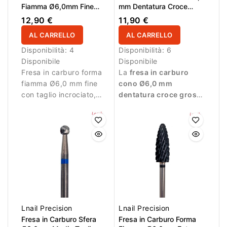
Fiamma Ø6,0mm Fine
mm Dentatura Croce
Taglio Incrociato DLC LL
Grossa LL 14,0 mm
12,90 €
11,90 €
16,0mm L/R
AL CARRELLO
AL CARRELLO
Disponibilità:
4
Disponibilità:
6
Disponibile
Disponibile
Fresa in carburo forma
La
fresa in carburo
fiamma Ø6,0 mm fine
cono Ø6,0 mm
con taglio incrociato,
dentatura croce grossa
rivestimento DLC, AL
LL 14,0 mm
è
16,0 mm e L/R. Ideale
progettata per la
per lavori di precisione
rimozione rapida di gel,
e rifinitura.
acrilico, polygel e
semipermanente. La
dentatura grossa
garantisce elevata
capacità di taglio,
mentre la forma cono
permette di lavorare
Lnail Precision
Lnail Precision
efficacemente su
Fresa in Carburo Sfera
Fresa in Carburo Forma