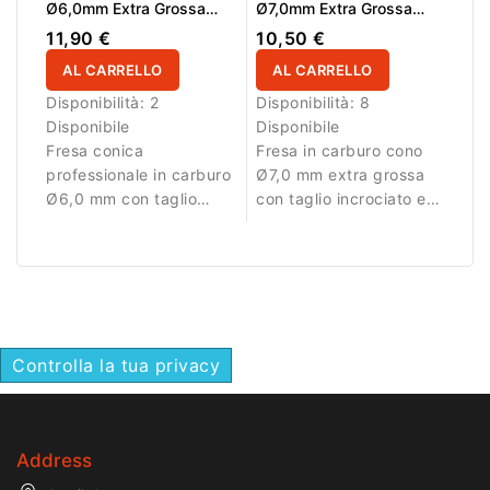
Ø6,0mm Extra Grossa
Ø7,0mm Extra Grossa
Taglio Incrociato Super
Taglio Incrociato LL
11,90 €
10,50 €
Cut LL 14,6mm
15,0mm L/R
AL CARRELLO
AL CARRELLO
Disponibilità:
2
Disponibilità:
8
Disponibile
Disponibile
Fresa conica
Fresa in carburo cono
professionale in carburo
Ø7,0 mm extra grossa
Ø6,0 mm con taglio
con taglio incrociato e
incrociato extra grosso
LL 15,0 mm. Ideale per
Super Cut e superficie
rimozione aggressiva
attiva di 14,6 mm.
del materiale.
Ideale per rimozione
rapida e intensa di gel e
acrilico.
Controlla la tua privacy
Address