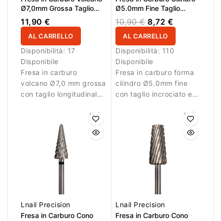
Ø7,0mm Grossa Taglio
Ø5.0mm Fine Taglio
Longitudinale LL 15,0mm
Incrociato LL 13.0mm
11,90 €
10,90 €
8,72 €
AL CARRELLO
AL CARRELLO
Disponibilità:
17
Disponibilità:
110
Disponibile
Disponibile
Fresa in carburo
Fresa in carburo forma
volcano Ø7,0 mm grossa
cilindro Ø5.0mm fine
con taglio longitudinale
con taglio incrociato e
e LL 15,0 mm. Ideale
LL 13.0mm. Ideale per
per rimozione rapida del
rifinitura precisa delle
materiale.
unghie artificiali.
Lnail Precision
Lnail Precision
Fresa in Carburo Cono
Fresa in Carburo Cono