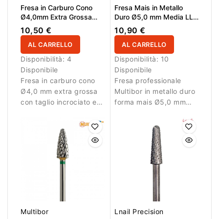
Fresa in Carburo Cono
Fresa Mais in Metallo
Ø4,0mm Extra Grossa
Duro Ø5,0 mm Media LL
Taglio Incrociato LL
14,0 mm
10,50 €
10,90 €
12,7mm
AL CARRELLO
AL CARRELLO
Disponibilità:
4
Disponibilità:
10
Disponibile
Disponibile
Fresa in carburo cono
Fresa professionale
Ø4,0 mm extra grossa
Multibor in metallo duro
con taglio incrociato e
forma mais Ø5,0 mm
LL 12,7 mm. Progettata
con taglio incrociato
per rimuovere
medio e LL 14,0 mm per
rapidamente il
rimozione e correzione.
materiale.
Multibor
Lnail Precision