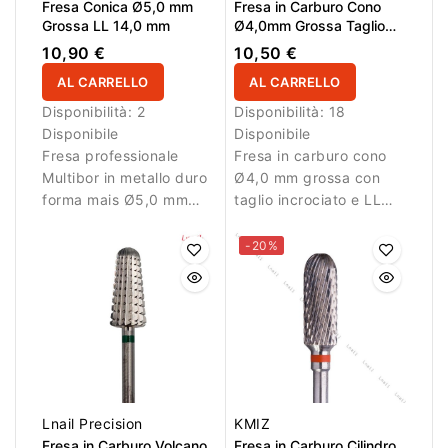
Fresa Conica Ø5,0 mm
Fresa in Carburo Cono
Grossa LL 14,0 mm
Ø4,0mm Grossa Taglio
Incrociato LL 12,7mm
10,90 €
10,50 €
AL CARRELLO
AL CARRELLO
Disponibilità:
2
Disponibilità:
18
Disponibile
Disponibile
Fresa professionale
Fresa in carburo cono
Multibor in metallo duro
Ø4,0 mm grossa con
forma mais Ø5,0 mm
taglio incrociato e LL
con taglio incrociato
12,7 mm. Ideale per
grosso e LL 14,0 mm
rimozione efficiente del
-20%
per rimozione e
materiale.
correzione.
Lnail Precision
KMIZ
Fresa in Carburo Volcano
Fresa in Carburo Cilindro