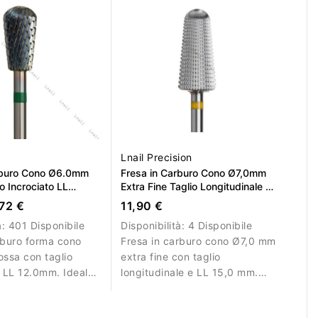
Lnail Precision
rburo Cono Ø6.0mm
Fresa in Carburo Cono Ø7,0mm
o Incrociato LL
Extra Fine Taglio Longitudinale LL
15,0mm
72 €
11,90 €
à:
401 Disponibile
Disponibilità:
4 Disponibile
rburo forma cono
Fresa in carburo cono Ø7,0 mm
ssa con taglio
extra fine con taglio
e LL 12.0mm. Ideale
longitudinale e LL 15,0 mm.
e gel, acrilico e
Ideale per lavori di finitura.
modo efficiente.