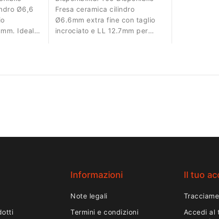
indro Ø6,6
Fresa ceramica cilindro
io
Ø6.6mm extra fine con taglio
7 mm. Ideale
incrociato e LL 12.7mm per
a del
lavori di precisione.
Informazioni
Il tuo a
Note legali
Tracciame
otti
Termini e condizioni
Accedi al 