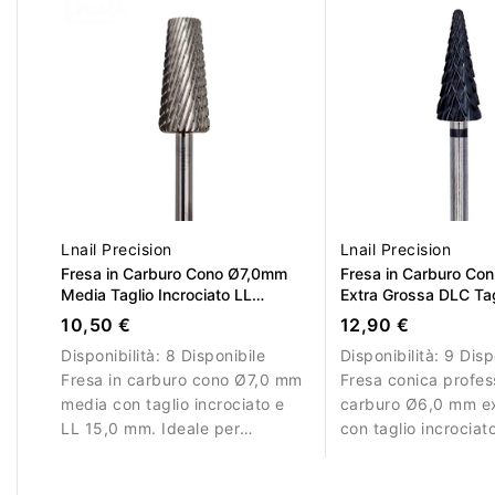
Lnail Precision
Lnail Precision
Fresa in Carburo Cono Ø7,0mm
Fresa in Carburo Co
Media Taglio Incrociato LL
Extra Grossa DLC Tag
15,0mm L/R
Incrociato Super Cu
10,50 €
12,90 €
Disponibilità:
8 Disponibile
Disponibilità:
9 Disp
Fresa in carburo cono Ø7,0 mm
Fresa conica profes
media con taglio incrociato e
carburo Ø6,0 mm ex
LL 15,0 mm. Ideale per
con taglio incrociat
lavorazioni controllate.
rivestimento DLC e 
mm. Ideale per rimo