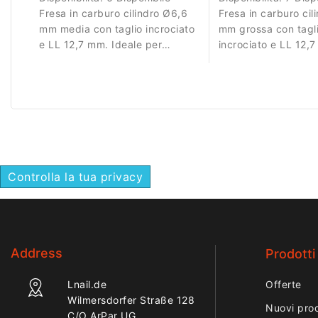
Fresa in carburo cilindro Ø6,6
Fresa in carburo cil
mm media con taglio incrociato
mm grossa con tagl
e LL 12,7 mm. Ideale per
incrociato e LL 12,
lavorazioni controllate del
per rimozione rapid
materiale.
materiale.
Controlla la tua privacy
Address
Prodotti
Lnail.de
Offerte
Wilmersdorfer Straße 128
Nuovi prod
C/O ArPar UG