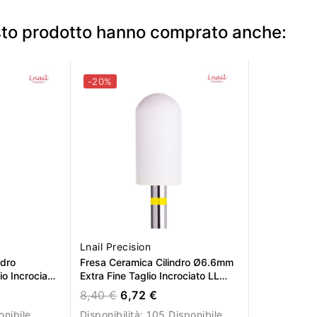
lico con
di calore.
esto prodotto hanno comprato anche:
-20%
Lnail Precision
ndro
Fresa Ceramica Cilindro Ø6.6mm
o Incrociato
Extra Fine Taglio Incrociato LL
12.7mm L/R
8,40 €
6,72 €
onibile
Disponibilità:
105 Disponibile