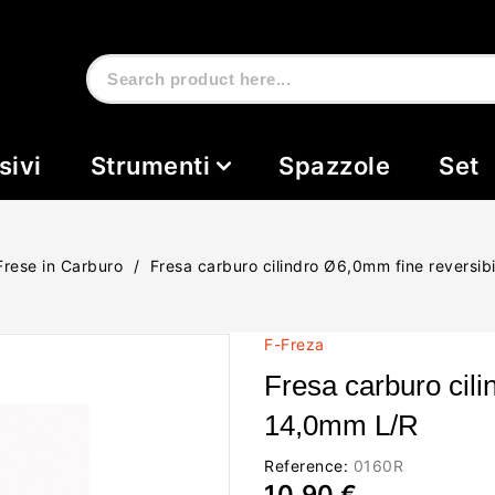
sivi
Strumenti
Spazzole
Set
Frese in Carburo
Fresa carburo cilindro Ø6,0mm fine reversib
F-Freza
Fresa carburo cili
14,0mm L/R
Reference:
0160R
10,90 €