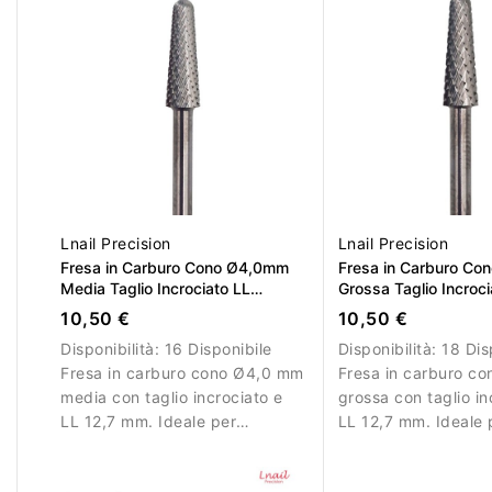
Lnail Precision
Lnail Precision
Fresa in Carburo Cono Ø4,0mm
Fresa in Carburo C
Media Taglio Incrociato LL
Grossa Taglio Incroci
12,7mm
12,7mm
10,50 €
10,50 €
Disponibilità:
16 Disponibile
Disponibilità:
18 Dis
Fresa in carburo cono Ø4,0 mm
Fresa in carburo c
media con taglio incrociato e
grossa con taglio in
LL 12,7 mm. Ideale per
LL 12,7 mm. Ideale 
lavorazioni controllate su gel e
rimozione efficiente
acrilico.
materiale.