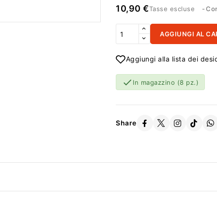
10,90 €
Tasse escluse
Con
AGGIUNGI AL CA
Aggiungi alla lista dei desi

In magazzino
(8 pz.)
Share