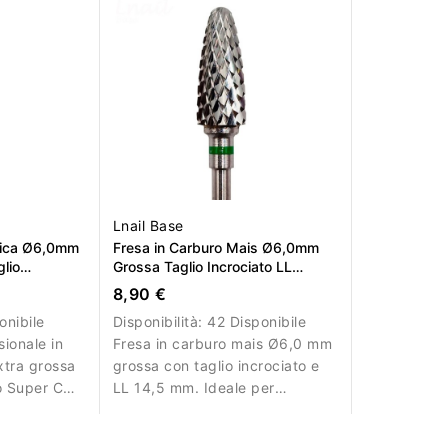
Lnail Base
nica Ø6,0mm
Fresa in Carburo Mais Ø6,0mm
lio
Grossa Taglio Incrociato LL
t LL 14,6mm
14,5mm
8,90 €
onibile
Disponibilità:
42 Disponibile
sionale in
Fresa in carburo mais Ø6,0 mm
tra grossa
grossa con taglio incrociato e
o Super Cut,
LL 14,5 mm. Ideale per
AL 14,6
rimozione efficace del
zione
materiale.