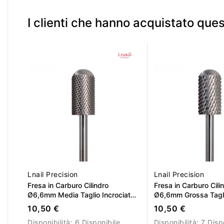
intensa di gel e acri
ridotta generazione 
I clienti che hanno acquistato qu
Lnail Precision
Lnail Precision
Fresa in Carburo Cilindro
Fresa in Carburo Cili
Ø6,6mm Media Taglio Incrociato
Ø6,6mm Grossa Tagli
LL 12,7mm L/R
LL 12,7mm L/R
10,50 €
10,50 €
Disponibilità:
6 Disponibile
Disponibilità:
7 Disp