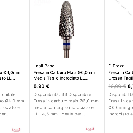
Lnail Base
F-Freza
ono Ø4,0mm
Fresa in Carburo Mais Ø6,0mm
Fresa in Ca
ato LL
Media Taglio Incrociato LL
Grossa Tagli
14,5mm
12.0mm
8,90 €
10,90 €
8,
ponibile
Disponibilità:
33 Disponibile
Disponibilit
ono Ø4,0 mm
Fresa in carburo mais Ø6,0 mm
Fresa in ca
crociato e
media con taglio incrociato e
Ø6.0mm gro
per
LL 14,5 mm. Ideale per
incrociato 
 del
lavorazioni controllate.
per rimuover
polygel in 