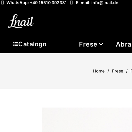
WhatsApp: +49 15510 392331
E-mail: info@lnail.de
Frese
Abra
Catalogo
Home
Frese