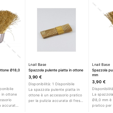
Lnail Base
Lnail Base
ottone Ø18,0
Spazzola pulente piatta in ottone
Spazzola pul
mm
3,90 €
3,90 €
Disponibilità:
1 Disponibile
ponibile
Disponibilit
La spazzola pulente piatta in
 in ottone
La spazzola
ottone è un accessorio pratico
ssorio
Ø8,0 mm è 
per la pulizia accurata di frese
ia accurata
pratico per 
e strumenti professionali. Le
di frese e s
setole resistenti aiutano a