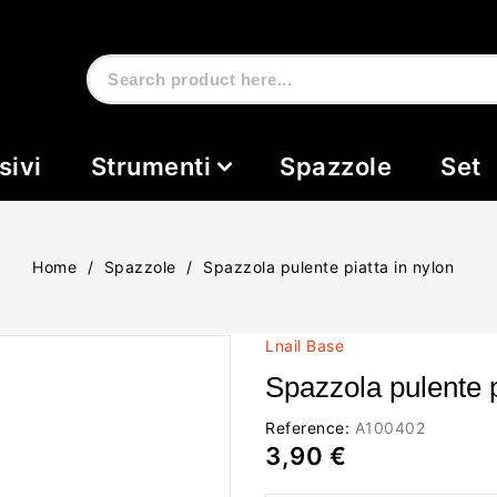
sivi
Strumenti
Spazzole
Set
Home
Spazzole
Spazzola pulente piatta in nylon
Lnail Base
Spazzola pulente p
Reference:
A100402
3,90 €