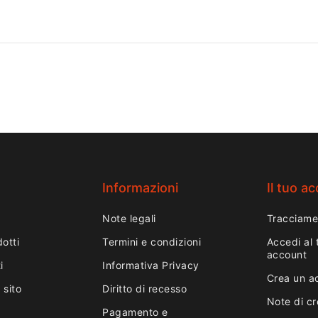
tole
professional
rimuovere polvere, residui di
 rimuovere
resistenti 
limatura e tracce di sporco in
imatura e
polvere, res
modo rapido ed efficace.
 modo
tracce di s
Ideale per uso professionale e
Ideale per
rapido ed e
per la manutenzione quotidiana
per la
uso profess
degli strumenti.
diana degli
manutenzion
strumenti.
Informazioni
Il tuo a
Note legali
Tracciame
otti
Termini e condizioni
Accedi al 
account
i
Informativa Privacy
Crea un a
 sito
Diritto di recesso
Note di cr
Pagamento e