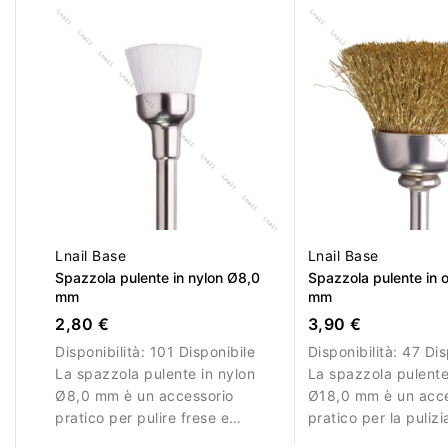
Lnail Base
Lnail Base
Spazzola pulente in nylon Ø8,0
Spazzola pulente in 
mm
mm
2,80 €
3,90 €
Disponibilità:
101 Disponibile
Disponibilità:
47 Dis
La spazzola pulente in nylon
La spazzola pulente
Ø8,0 mm è un accessorio
Ø18,0 mm è un acce
pratico per pulire frese e
pratico per la puliz
strumenti professionali. Le
di frese e strumenti