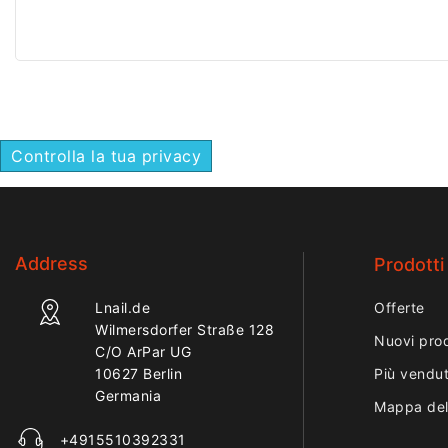
setole resistenti aiutano a
professionali. Le se
rimuovere polvere, residui di
resistenti aiutano a
limatura e tracce di prodotto in
polvere, residui di l
modo rapido ed efficace.
tracce di sporco in
Ideale per uso professionale e
rapido ed efficace. 
per la manutenzione quotidiana
uso professionale e 
degli strumenti.
manutenzione quoti
Controlla la tua privacy
strumenti.
Address
Prodotti
Lnail.de
Offerte
Wilmersdorfer Straße 128
Nuovi prod
C/O ArPar UG
10627 Berlin
Più vendut
Germania
Mappa del
+4915510392331