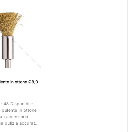
ente in ottone Ø8,0
à:
48 Disponibile
 pulente in ottone
un accessorio
la pulizia accurata
trumenti