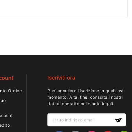
i. Le setole
aiutano a rimuovere
idui di limatura e
porco in modo
fficace. Ideale per
ionale e per la
e quotidiana degli
Iscriviti ora
ccount
nto Ordine
Puoi annullare l’iscrizione in qualsiasi
momento. A tal fine, consulta i nostri
tuo
dati di contatto nelle note legali.
ccount
edito