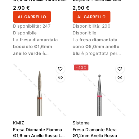
3,0mm
9,0mm
2,90 €
2,90 €
AL CARRELLO
AL CARRELLO
Disponibilità:
247
Disponibilità:
200
Disponibile
Disponibile
La
fresa diamantata
La
fresa diamantata
bocciolo Ø1,6mm
cono Ø5,0mm anello
anello verde
è
blu
è progettata per
progettata per
lavorazioni durante la
lavorazioni di precisione
manicure professionale.
-40%
durante la manicure.
KMIZ
Sistema
Fresa Diamante Fiamma
Fresa Diamante Sfera
Ø1,6mm Anello Rosso LL
Ø1,2mm Anello Rosso