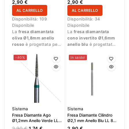
2,90 €
2,90 €
AL CARRELLO
AL CARRELLO
Disponibilità:
109
Disponibilità:
34
Disponibile
Disponibile
La
fresa diamantata
La
fresa diamantata
oliva Ø1,8mm anello
cono invertito Ø1,6mm
rosso
è progettata per
anello blu
è progettata
lavorazioni delicate
per la pulizia precisa
durante la manicure.
delle cuticole e per
-40%
In saldo!
lavori di manicure
professionale.
Sistema
Sistema
Fresa Diamante Ago
Fresa Diamante Cilindro
Ø1,2mm Anello Verde LL
Ø2,1 mm Anello Blu LL 8,0
10,0mm
mm
2,90 €
1,74 €
2,90 €