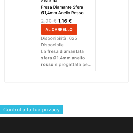
Sistema
Fresa Diamante Sfera
Ø1,4mm Anello Rosso
2,90 €
1,16 €
AL CARRELLO
Disponibilità:
625
Disponibile
La
fresa diamantata
sfera Ø1,4mm anello
rosso
è progettata per
lavorazioni delicate
durante la manicure.
Controlla la tua privacy