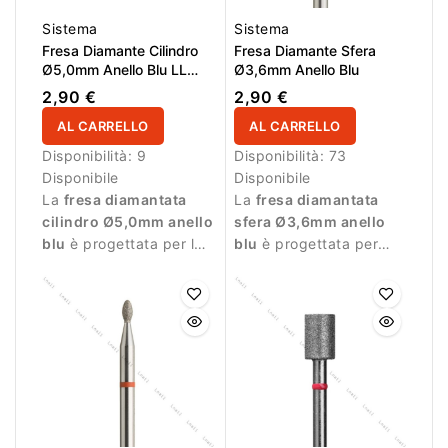
Sistema
Sistema
Fresa Diamante Cilindro
Fresa Diamante Sfera
Ø5,0mm Anello Blu LL
Ø3,6mm Anello Blu
9,0mm
2,90 €
2,90 €
AL CARRELLO
AL CARRELLO
Disponibilità:
9
Disponibilità:
73
Disponibile
Disponibile
La
fresa diamantata
La
fresa diamantata
cilindro Ø5,0mm anello
sfera Ø3,6mm anello
blu
è progettata per la
blu
è progettata per
lavorazione precisa
lavorazioni precise
della superficie
durante la manicure.
dell’unghia durante la
manicure.