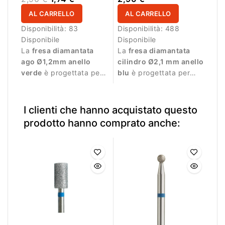
AL CARRELLO
AL CARRELLO
Disponibilità:
83
Disponibilità:
488
Disponibile
Disponibile
La
fresa diamantata
La
fresa diamantata
ago Ø1,2mm anello
cilindro Ø2,1 mm anello
verde
è progettata per
blu
è progettata per
lavorazioni di precisione
manicure professionale
durante la manicure.
e lavorazioni precise.
I clienti che hanno acquistato questo
prodotto hanno comprato anche: