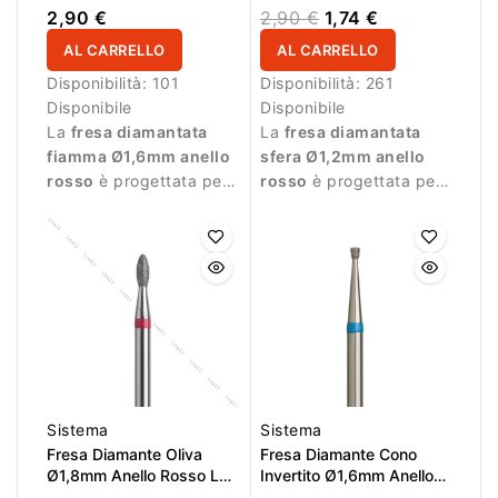
8,0mm
2,90 €
2,90 €
1,74 €
AL CARRELLO
AL CARRELLO
Disponibilità:
101
Disponibilità:
261
Disponibile
Disponibile
La
fresa diamantata
La
fresa diamantata
fiamma Ø1,6mm anello
sfera Ø1,2mm anello
rosso
è progettata per
rosso
è progettata per
lavorazioni delicate
lavorazioni delicate
durante la manicure.
durante la manicure.
Sistema
Sistema
Fresa Diamante Oliva
Fresa Diamante Cono
Ø1,8mm Anello Rosso LL
Invertito Ø1,6mm Anello
4,5mm
Blu LL 1,6mm