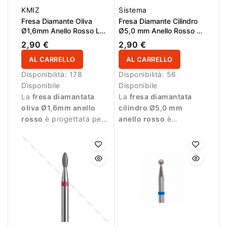
KMIZ
Sistema
Fresa Diamante Oliva
Fresa Diamante Cilindro
Ø1,6mm Anello Rosso LL
Ø5,0 mm Anello Rosso LL
3,4mm
6,0 mm
2,90 €
2,90 €
AL CARRELLO
AL CARRELLO
Disponibilità:
178
Disponibilità:
56
Disponibile
Disponibile
La
fresa diamantata
La
fresa diamantata
oliva Ø1,6mm anello
cilindro Ø5,0 mm
rosso
è progettata per
anello rosso
è
lavorazioni delicate
progettata per manicure
durante la manicure.
professionale e
lavorazioni delicate.