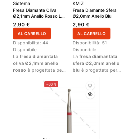
Sistema
KMIZ
Fresa Diamante Oliva
Fresa Diamante Sfera
Ø2,1mm Anello Rosso LL
Ø2,0mm Anello Blu
5,0mm
2,90 €
2,90 €
AL CARRELLO
AL CARRELLO
Disponibilità:
44
Disponibilità:
51
Disponibile
Disponibile
La
fresa diamantata
La
fresa diamantata
oliva Ø2,1mm anello
sfera Ø2,0mm anello
rosso
è progettata per
blu
è progettata per
lavorazioni delicate
lavorazioni di precisione
durante la manicure.
durante la manicure.
-60%