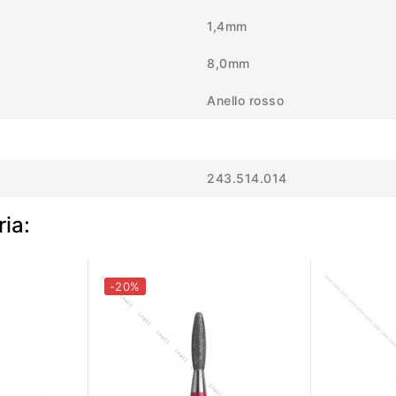
1,4mm
8,0mm
Anello rosso
243.514.014
ria:
-20%