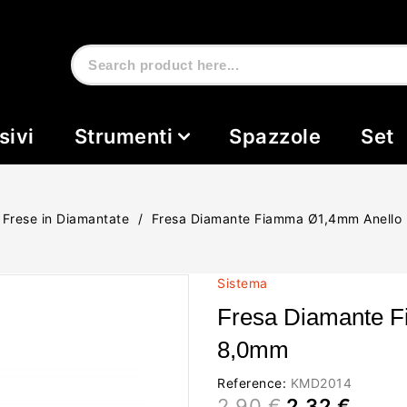
sivi
Strumenti
Spazzole
Set
Frese in Diamantate
Fresa Diamante Fiamma Ø1,4mm Anello
Sistema
Fresa Diamante 
8,0mm
Reference:
KMD2014
2,90 €
2,32 €