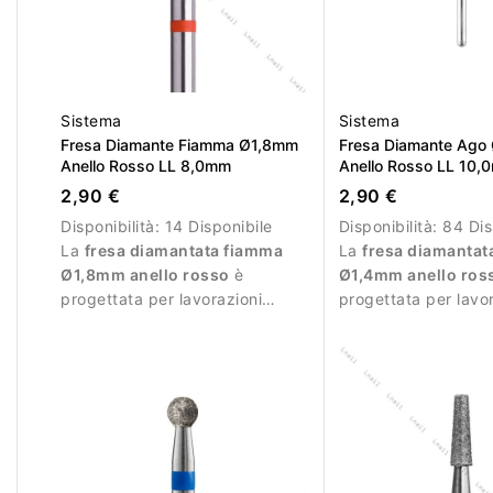
Sistema
Sistema
Fresa Diamante Fiamma Ø1,8mm
Fresa Diamante Ago
Anello Rosso LL 8,0mm
Anello Rosso LL 10,
2,90 €
2,90 €
Disponibilità:
14 Disponibile
Disponibilità:
84 Dis
La
fresa diamantata fiamma
La
fresa diamantat
Ø1,8mm anello rosso
è
Ø1,4mm anello ros
progettata per lavorazioni
progettata per lavor
delicate e precise durante la
precisione durante 
manicure.
professionale.