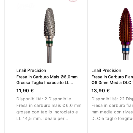
Lnail Precision
Lnail Precision
Fresa in Carburo Mais Ø6,0mm
Fresa in Carburo Fi
Grossa Taglio Incrociato LL
Ø6,0mm Media DLC T
14,5mm
Longitudinale LL 14
11,90 €
13,90 €
Disponibilità:
2 Disponibile
Disponibilità:
22 Dis
Fresa in carburo mais Ø6,0 mm
Fresa in carburo f
grossa con taglio incrociato e
mm media con rives
LL 14,5 mm. Ideale per
DLC e taglio longitu
rimozione efficiente del
Ideale per lavorazio
materiale.
controllate.