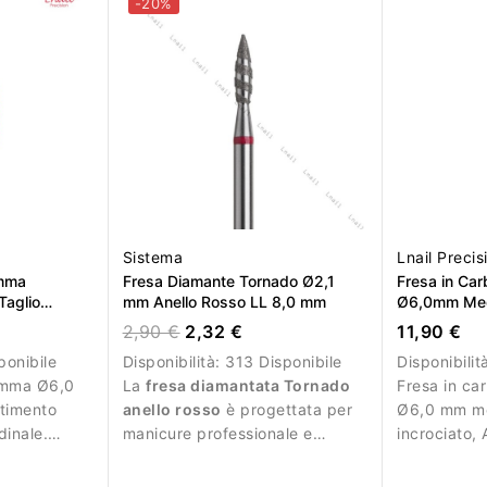
-20%
Sistema
Lnail Precis
amma
Fresa Diamante Tornado Ø2,1
Fresa in Ca
aglio
mm Anello Rosso LL 8,0 mm
Ø6,0mm Medi
,6mm
LL 16,0mm 
2,90 €
2,32 €
11,90 €
ponibile
Disponibilità:
313 Disponibile
Disponibilit
iamma Ø6,0
La
fresa diamantata Tornado
Fresa in ca
timento
anello rosso
è progettata per
Ø6,0 mm me
dinale.
manicure professionale e
incrociato,
ni
lavorazioni delicate.
Ideale per r
controllata 