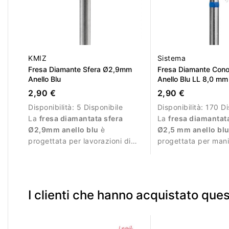
KMIZ
Sistema
Fresa Diamante Sfera Ø2,9mm
Fresa Diamante Con
Anello Blu
Anello Blu LL 8,0 mm
2,90 €
2,90 €
Disponibilità:
5 Disponibile
Disponibilità:
170 Di
La
fresa diamantata sfera
La
fresa diamantat
Ø2,9mm anello blu
è
Ø2,5 mm anello bl
progettata per lavorazioni di
progettata per man
precisione durante la manicure.
professionale e lavor
precisione.
I clienti che hanno acquistato qu