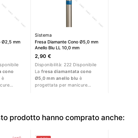
Sistema
o Ø2,5 mm
Fresa Diamante Cono Ø5,0 mm
Anello Blu LL 10,0 mm
2,90 €
sponibile
Disponibilità:
222 Disponibile
a cono
La
fresa diamantata cono
u
è
Ø5,0 mm anello blu
è
icure
progettata per manicure
i di
professionale e lavorazioni
precise.
esto prodotto hanno comprato anche: