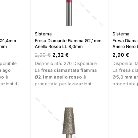
Sistema
Sistema
 Ø1,4mm
Fresa Diamante Fiamma Ø2,1mm
Fresa Diama
0mm
Anello Rosso LL 8,0mm
Anello Nero
2,90 €
2,32 €
2,90 €
ponibile
Disponibilità:
270 Disponibile
Disponibilit
a ago
La
fresa diamantata fiamma
La
fresa di
so
è
Ø2,1mm anello rosso
è
Ø5,0 mm an
azioni di
progettata per lavorazioni
progettata 
la manicure
precise e delicate durante la
professiona
manicure.
molto inten