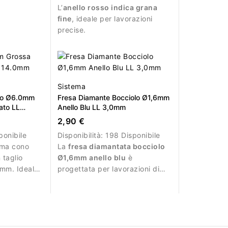
L’
anello rosso indica grana
fine
, ideale per lavorazioni
precise.
Sistema
ono Ø6.0mm
Fresa Diamante Bocciolo Ø1,6mm
ato LL
Anello Blu LL 3,0mm
2,90 €
ponibile
Disponibilità:
198 Disponibile
rma cono
La
fresa diamantata bocciolo
taglio
Ø1,6mm anello blu
è
0mm. Ideale
progettata per lavorazioni di
crilico e
precisione durante la manicure.
ciente.