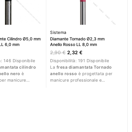
Sistema
nte Cilindro Ø5,0 mm
Diamante Tornado Ø2,3 mm
 LL 6,0 mm
Anello Rosso LL 8,0 mm
2,90 €
2,32 €
à:
146 Disponibile
Disponibilità:
191 Disponibile
amantata cilindro
La
fresa diamantata Tornado
ello nero
è
anello rosso
è progettata per
per manicure
manicure professionale e
le e lavorazioni
lavorazioni delicate.
se.