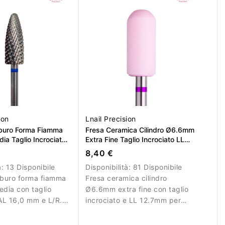
ion
Lnail Precision
rburo Forma Fiamma
Fresa Ceramica Cilindro Ø6.6mm
a Taglio Incrociato
Extra Fine Taglio Incrociato LL
L/R
12.7mm L/R
8,40 €
à:
13 Disponibile
Disponibilità:
81 Disponibile
rburo forma fiamma
Fresa ceramica cilindro
dia con taglio
Ø6.6mm extra fine con taglio
 AL 16,0 mm e L/R.
incrociato e LL 12.7mm per
ifinitura e riduzione
lavori di precisione.
del materiale.