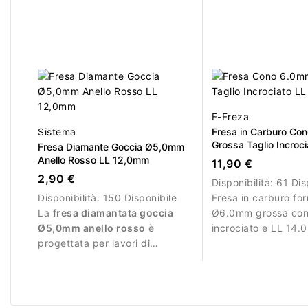
F-Freza
Sistema
Fresa in Carburo C
Grossa Taglio Incroci
Fresa Diamante Goccia Ø5,0mm
14.0mm
Anello Rosso LL 12,0mm
11,90 €
2,90 €
Disponibilità:
61 Dis
Disponibilità:
150 Disponibile
Fresa in carburo fo
La
fresa diamantata goccia
Ø6.0mm grossa con 
Ø5,0mm anello rosso
è
incrociato e LL 14.
progettata per lavori di
per rimuovere gel, a
precisione durante la manicure
polygel in modo effi
professionale.