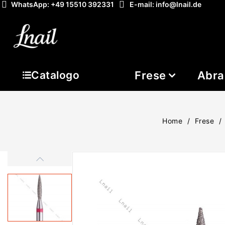
WhatsApp: +49 15510 392331
E-mail: info@lnail.de
Frese
Abra
Catalogo
Home
Frese
-20%