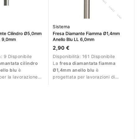
Sistema
nte Cilindro Ø5,0mm
Fresa Diamante Fiamma Ø1,4mm
LL 9,0mm
Anello Blu LL 6,0mm
2,90 €
à:
9 Disponibile
Disponibilità:
161 Disponibile
amantata cilindro
La
fresa diamantata fiamma
llo blu
è
Ø1,4mm anello blu
è
per la lavorazione
progettata per lavorazioni di
a superficie
precisione durante la manicure.
durante la