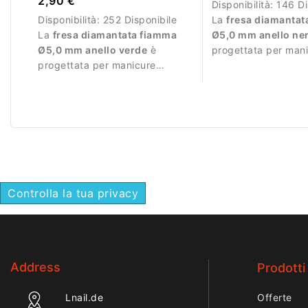
2,90 €
Disponibilità:
146 Di
Disponibilità:
252 Disponibile
La
fresa diamantata
La
fresa diamantata fiamma
Ø5,0 mm anello ne
Ø5,0 mm anello verde
è
progettata per man
progettata per manicure
professionale e lavo
professionale e lavorazioni più
molto intense.
intense.
Controlla la tua privacy
Address
Prodotti
Lnail.de
Offerte