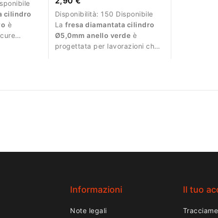
2,90 €
sponibile
 cilindro
Disponibilità:
150 Disponibile
ro
è
La
fresa diamantata cilindro
icure
Ø5,0mm anello verde
è
razioni
progettata per lavorazioni che
richiedono maggiore abrasione.
Informazioni
Il tuo a
Note legali
Tracciame