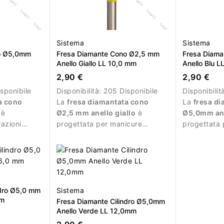
Sistema
Sistema
o Ø5,0mm
Fresa Diamante Cono Ø2,5 mm
Fresa Diama
Anello Giallo LL 10,0 mm
Anello Blu 
2,90 €
2,90 €
sponibile
Disponibilità:
205 Disponibile
Disponibilit
a cono
La
fresa diamantata cono
La
fresa di
è
Ø2,5 mm anello giallo
è
Ø5,0mm ane
razioni
progettata per manicure
progettata 
professionale e lavorazioni
precisa dell
molto delicate.
dell’unghia 
manicure.
ndro Ø5,0 mm
Sistema
mm
Fresa Diamante Cilindro Ø5,0mm
Anello Verde LL 12,0mm