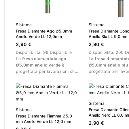
Sistema
Sistema
Fresa Diamante Ago Ø5,0mm
Fresa Diamante Con
Anello Verde LL 12,0mm
Anello Blu LL 9,0mm
2,90 €
2,90 €
Disponibilità:
96 Disponibile
Disponibilità:
200 Di
La
fresa diamantata ago
La
fresa diamantat
Ø5,0mm anello verde
è
Ø5,0mm anello blu
progettata per lavorazioni che
progettata per lavo
richiedono maggiore abrasione.
durante la manicure
professionale.
Sistema
Sistema
Fresa Diamante Cili
Anello Nero LL 6,0 
Fresa Diamante Fiamma Ø5,0
mm Anello Verde LL 12,0 mm
2,90 €