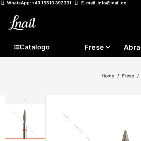
WhatsApp: +49 15510 392331
E-mail: info@lnail.de
Frese
Abra
Catalogo
Home
Frese