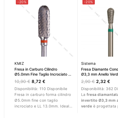
-20%
-20%
manicure.
KMIZ
Sistema
Fresa in Carburo Cilindro
Fresa Diamante Cono 
Ø5.0mm Fine Taglio Incrociato LL
Ø3,3 mm Anello Verd
13.0mm
10,90 €
8,72 €
2,90 €
2,32 €
Disponibilità:
110 Disponibile
Disponibilità:
362 Di
Fresa in carburo forma cilindro
La
fresa diamantat
Ø5.0mm fine con taglio
invertito Ø3,3 mm 
incrociato e LL 13.0mm. Ideale
verde
è progettata 
per rifinitura precisa delle
manicure profession
unghie artificiali.
lavorazioni più inte