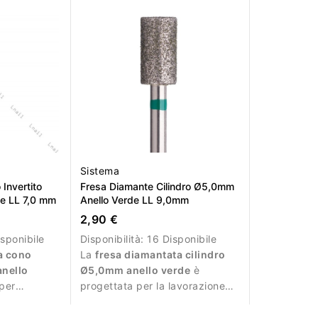
professionale.
Sistema
Invertito
Fresa Diamante Cilindro Ø5,0mm
e LL 7,0 mm
Anello Verde LL 9,0mm
2,90 €
sponibile
Disponibilità:
16 Disponibile
a cono
La
fresa diamantata cilindro
anello
Ø5,0mm anello verde
è
per
progettata per la lavorazione
ale e
della superficie dell’unghia
nse.
durante la manicure