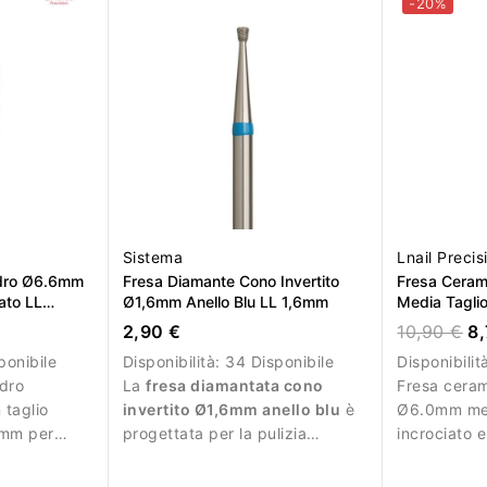
-20%
Sistema
Lnail Precis
ndro Ø6.6mm
Fresa Diamante Cono Invertito
Fresa Cera
ato LL
Ø1,6mm Anello Blu LL 1,6mm
Media Taglio
14.5mm L/R
2,90 €
10,90 €
8,
ponibile
Disponibilità:
34 Disponibile
Disponibilit
ndro
La
fresa diamantata cono
Fresa cera
taglio
invertito Ø1,6mm anello blu
è
Ø6.0mm med
7mm per
progettata per la pulizia
incrociato 
 del
precisa delle cuticole e per
rimozione c
lavori di manicure
materiale.