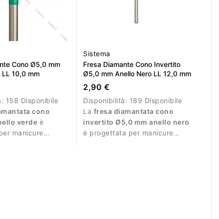
Sistema
ante Cono Ø5,0 mm
Fresa Diamante Cono Invertito
e LL 10,0 mm
Ø5,0 mm Anello Nero LL 12,0 mm
2,90 €
à:
158 Disponibile
Disponibilità:
189 Disponibile
iamantata cono
La
fresa diamantata cono
ello verde
è
invertito Ø5,0 mm anello nero
per manicure
è progettata per manicure
e e lavorazioni più
professionale e lavorazioni
molto intense.