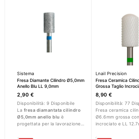
Sistema
Lnail Precision
Fresa Diamante Cilindro Ø5,0mm
Fresa Ceramica Cili
Anello Blu LL 9,0mm
Grossa Taglio Incroci
12.7mm L/R
2,90 €
8,90 €
Disponibilità:
9 Disponibile
Disponibilità:
77 Dis
La
fresa diamantata cilindro
Fresa ceramica cili
Ø5,0mm anello blu
è
Ø6.6mm grossa con 
progettata per la lavorazione
incrociato e LL 12.
precisa della superficie
rimozione efficiente
dell’unghia durante la
materiale.