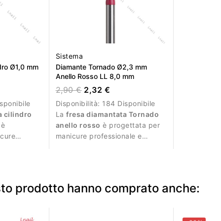
Sistema
ndro Ø1,0 mm
Diamante Tornado Ø2,3 mm
Anello Rosso LL 8,0 mm
2,90 €
2,32 €
sponibile
Disponibilità:
184 Disponibile
 cilindro
La
fresa diamantata Tornado
è
anello rosso
è progettata per
icure
manicure professionale e
razioni
lavorazioni delicate.
esto prodotto hanno comprato anche: