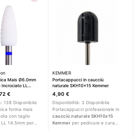
ion
KEMMER
mica Mais Ø6.0mm
Portacappucci in caucciù
 Incrociato LL
naturale SKH10x15 Kemmer
72 €
4,90 €
à:
138 Disponibile
Disponibilità:
3 Disponibile
mica forma mais
Portacappucci professionale in
ia con taglio
caucciù naturale SKH10x15
e LL 14.5mm per
Kemmer
per pedicure e cura
ontrollata del
del piede. Progettato per un
utilizzo sicuro con cappucci