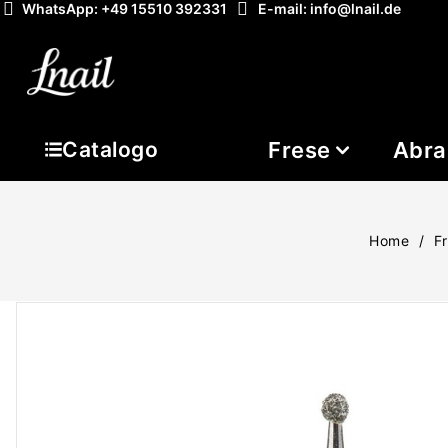
WhatsApp: +49 15510 392331
E-mail: info@lnail.de
Frese
Abra
Catalogo
Home
F