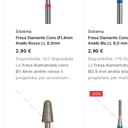
Sistema
Sistema
Fresa Diamante Cono Ø1,4mm
Fresa Diamante Con
Anello Rosso LL 8,0mm
Anello Blu LL 8,0 mm
2,90 €
2,90 €
Disponibilità:
107 Disponibile
Disponibilità:
170 Di
La
fresa diamantata cono
La
fresa diamantat
Ø1,4mm anello rosso
è
Ø2,5 mm anello bl
progettata per lavorazioni
progettata per man
precise e delicate durante la
professionale e lavor
manicure.
precisione.
-20%