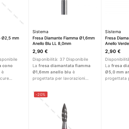
Sistema
Sistema
o Ø2,5 mm
Fresa Diamante Fiamma Ø1,6mm
Fresa Diam
Anello Blu LL 8,0mm
Anello Verd
2,90 €
2,90 €
sponibile
Disponibilità:
37 Disponibile
Disponibilit
a cono
La
fresa diamantata fiamma
La
fresa d
u
è
Ø1,6mm anello blu
è
Ø5,0 mm an
icure
progettata per lavorazioni
progettata 
i di
precise durante la manicure.
professional
intense.
-20%