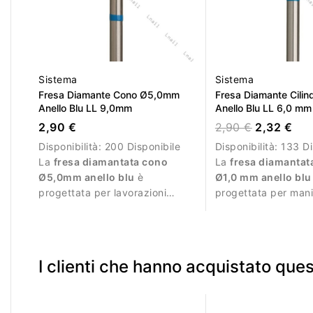
Sistema
Sistema
Fresa Diamante Cono Ø5,0mm
Fresa Diamante Cili
Anello Blu LL 9,0mm
Anello Blu LL 6,0 mm
2,90 €
2,90 €
2,32 €
Disponibilità:
200 Disponibile
Disponibilità:
133 Di
La
fresa diamantata cono
La
fresa diamantata
Ø5,0mm anello blu
è
Ø1,0 mm anello blu
progettata per lavorazioni
progettata per man
durante la manicure
professionale e lavo
professionale.
molto precise.
I clienti che hanno acquistato qu